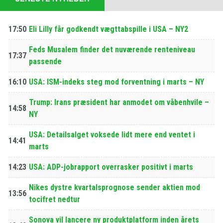
17:50
Eli Lilly får godkendt vægttabspille i USA – NY2
Feds Musalem finder det nuværende renteniveau
17:37
passende
16:10
USA: ISM-indeks steg mod forventning i marts – NY
Trump: Irans præsident har anmodet om våbenhvile –
14:58
NY
USA: Detailsalget voksede lidt mere end ventet i
14:41
marts
14:23
USA: ADP-jobrapport overrasker positivt i marts
Nikes dystre kvartalsprognose sender aktien mod
13:56
tocifret nedtur
Sonova vil lancere ny produktplatform inden årets