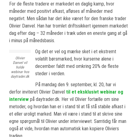
For de fleste tradere er markedet en daglig kamp, hvor
måneder med positivt afkast, afløses af måneder med
negativt. Men sådan har det ikke været for den franske trader
Olivier Danvel. Han har tromlet driftssikkert igennem markedet
dag efter dag – 32 måneder i træk uden en eneste gang at gå
i minus på månedsbasis.
Og det er vel og mærke sket i et ekstremt
Olivier
volatilt børsmarked, hvor kurserne alene i
Danvel vil
december faldt med omkring 20% de fleste
holde
webinar hos
steder i verden.
daytrader.dk
På mandag den 9. september, kl. 20, har vi
derfor inviteret Olivier Danvel
til et eksklusivt webinar og
interview
på daytrader.dk. Her vil Olivier fortælle om sine
metoder, og hvordan han er i stand til at få stå stabile afkast i
et eller uroligt marked. Man vil være i stand til at skrive sine
egne spørgsmål til Olivier under interviewet. Samtidig får man
også at vide, hvordan man automatisk kan kopiere Oliviers
trading.