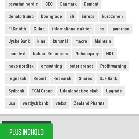
bavarian nordic
CEO
Danmark
Demant
donald trump
Downgrade
Eli
Europa
Eurozonen
FLSmidth
Gubra
internationale aktier
iss
jpmorgan
Jyske Bank
kina
kursmål
macro
Maintain
main text
Natural Resources
Netcompany
NKT
novo nordisk
omsætning
peter arendt
Profit warning
regnskab
Report
Research
Shares
SJF Bank
Sydbank
TCM Group
Udenlandsk selskab
Upgrade
usa
vestjysk bank
vækst
Zealand Pharma
PLUS INDHOLD