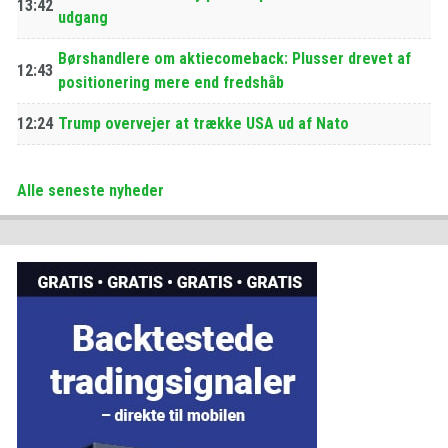
13:42
udgang
Børshandlere om aktiecomeback: Plusser drevet af
12:43
positionering mere end fredshåb
12:24
Trump overvejer at trække USA ud af Nato
Alle seneste nyheder