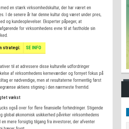
 med en stærk virksomhedskultur, der har været en
s. I de senere år har denne kultur dog været under pres,
hed og kundeoplevelser. Eksperter påpeger, at
 afgørende for virksomhedens evne til at fastholde sin
rked.
 strategi:
SE INFO
tiver til at adressere disse kulturelle udfordringer
kelse af virksomhedens kerneværdier og fornyet fokus på
tiltag er nødvendige, men at resultaterne formentlig først
n begrænse aktiens stigning i den nærmeste fremtid.
gtet vækst
ucks også over for flere finansielle forhindringer. Stigende
s og global økonomisk usikkerhed påvirker virksomhedens
l en mere forsigtig tilgang fra investorer, der afventer
i bærer frugt.