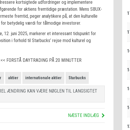
adressere kortsigtede udfordringer og implementere
afgørende for aktiens fremtidige præstation. Mens SBUX-
1
meste fremtid, peger analytikere på, at den kulturelle
 for betydelig værdi for tålmodige investorer.
1
, 12. juni 2025, markerer et interessant tidspunkt for
sition i forhold til Starbucks’ rejse mod kulturel og
1
<<< FORSTÅ DAYTRADING PÅ 20 MINUTTER
1
r
aktier
internationale aktier
Starbucks
1
REL ÆNDRING KAN VÆRE NØGLEN TIL LANGSIGTET
1
NÆSTE INDLÆG
1