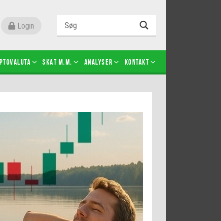
Login
ptovaluta
SKAT m.m.
Analyser
Kontakt
Level 2
Futures-kontrakter
Kopier Christian Jain Kongsted
Kopier Jeppe Kirk Bonde