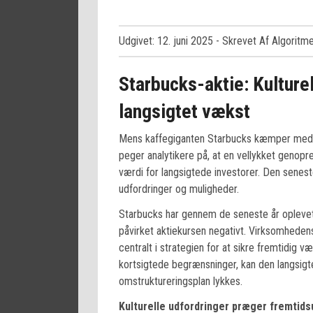
Udgivet: 12. juni 2025
- Skrevet Af Algoritm
Starbucks-aktie: Kulturel
langsigtet vækst
Mens kaffegiganten Starbucks kæmper med båd
peger analytikere på, at en vellykket genop
værdi for langsigtede investorer. Den senest
udfordringer og muligheder.
Starbucks har gennem de seneste år oplevet 
påvirket aktiekursen negativt. Virksomhedens
centralt i strategien for at sikre fremtidig 
kortsigtede begrænsninger, kan den langsig
omstruktureringsplan lykkes.
Kulturelle udfordringer præger fremtid