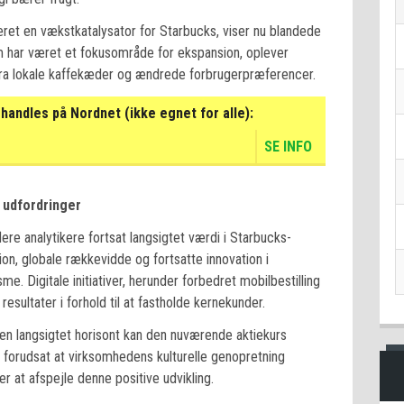
æret en vækstkatalysator for Starbucks, viser nu blandede
om har været et fokusområde for ekspansion, oplever
fra lokale kaffekæder og ændrede forbrugerpræferencer.
handles på Nordnet (ikke egnet for alle):
SE INFO
 udfordringer
ere analytikere fortsat langsigtet værdi i Starbucks-
n, globale rækkevidde og fortsatte innovation i
e. Digitale initiativer, herunder forbedret mobilbestilling
esultater i forhold til at fastholde kernekunder.
en langsigtet horisont kan den nuværende aktiekurs
 forudsat at virksomhedens kulturelle genopretning
er at afspejle denne positive udvikling.