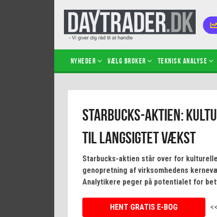
Nyheder
Vælg broker
Teknisk analyse
Kom i
Starbucks-aktien: Kult
Kopié
inves
til langsigtet vækst
Sådan
Hvad 
Starbucks-aktien står over for kulturell
hand
genopretning af virksomhedens kernevær
Sådan
Analytikere peger på potentialet for be
certif
HENT GRATIS E-BOG
<