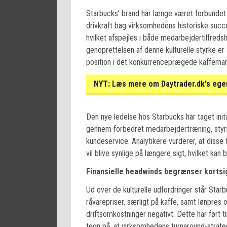
Starbucks’ brand har længe været forbundet
drivkraft bag virksomhedens historiske succe
hvilket afspejles i både medarbejdertilfreds
genoprettelsen af denne kulturelle styrke er
position i det konkurrenceprægede kaffema
NYT:
Læs mere om Daytrader.dk's egen
Den nye ledelse hos Starbucks har taget initia
gennem forbedret medarbejdertræning, styr
kundeservice. Analytikere vurderer, at disse 
vil blive synlige på længere sigt, hvilket ka
Finansielle headwinds begrænser kortsi
Ud over de kulturelle udfordringer står Starb
råvarepriser, særligt på kaffe, samt lønpre
driftsomkostninger negativt. Dette har ført ti
tegn på, at virksomhedens turnaround-strateg