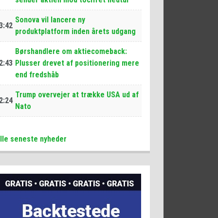
Sonova vil lancere ny
3:42
produktplatform inden årets udgang
Børshandlere om aktiecomeback:
2:43
Plusser drevet af positionering mere
end fredshåb
Trump overvejer at trække USA ud af
2:24
Nato
lle seneste nyheder