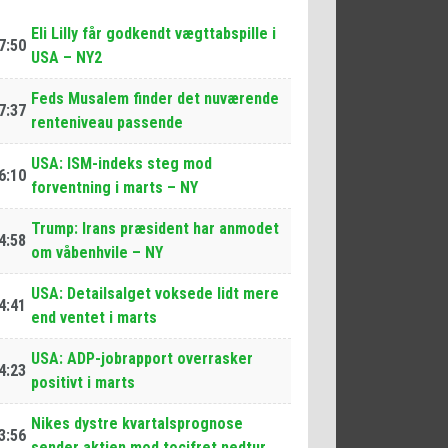
Eli Lilly får godkendt vægttabspille i
7:50
USA – NY2
Feds Musalem finder det nuværende
7:37
renteniveau passende
USA: ISM-indeks steg mod
6:10
forventning i marts – NY
Trump: Irans præsident har anmodet
4:58
om våbenhvile – NY
USA: Detailsalget voksede lidt mere
4:41
end ventet i marts
USA: ADP-jobrapport overrasker
4:23
positivt i marts
Nikes dystre kvartalsprognose
3:56
sender aktien mod tocifret nedtur