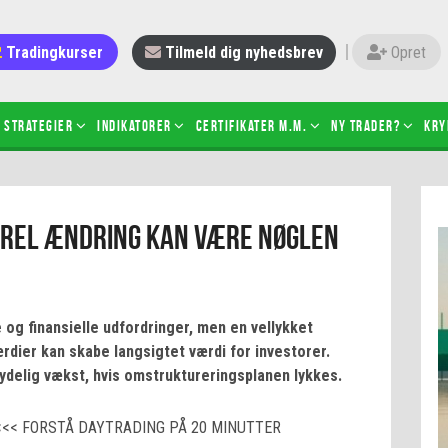
Tradingkurser
Tilmeld dig nyhedsbrev
Opret
Strategier
Indikatorer
Certifikater m.m.
Ny trader?
Kry
 gang med daytrading
Candlesticks – hvad er det?
urel ændring kan være nøglen
r de bedste tradere og
Det betyder de nye ESMA-regler
torer
ABCD-mønsteret
 bruges stop-loss
Shortselling
sætter du på spil ved CFD-
Gearing af aktier – hvad er det?
e og finansielle udfordringer, men en vellykket
el?
dier kan skabe langsigtet værdi for investorer.
 fungerer BULL & BEAR-
tydelig vækst, hvis omstruktureringsplanen lykkes.
ikater
<<< FORSTÅ DAYTRADING PÅ 20 MINUTTER