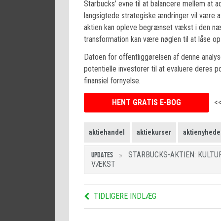
Starbucks’ evne til at balancere mellem at 
langsigtede strategiske ændringer vil være 
aktien kan opleve begrænset vækst i den nær
transformation kan være nøglen til at låse op
Datoen for offentliggørelsen af denne analyse
potentielle investorer til at evaluere deres po
finansiel fornyelse.
HENT GRATIS E-BOG
<
aktiehandel
aktiekurser
aktienyhede
STARBUCKS-AKTIEN: KULTU
UPDATES
VÆKST
TIDLIGERE INDLÆG