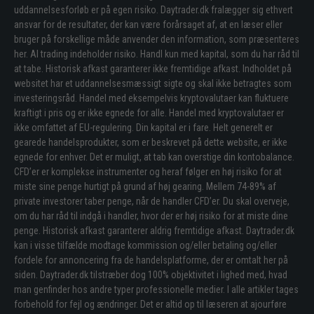
uddannelsesforløb er på egen risiko. Daytrader.dk fralægger sig ethvert
ansvar for de resultater, der kan være forårsaget af, at en læser eller
bruger på forskellige måde anvender den information, som præsenteres
her. Al trading indeholder risiko. Handl kun med kapital, som du har råd til
at tabe. Historisk afkast garanterer ikke fremtidige afkast. Indholdet på
websitet har et uddannelsesmæssigt sigte og skal ikke betragtes som
investeringsråd. Handel med eksempelvis kryptovalutaer kan fluktuere
kraftigt i pris og er ikke egnede for alle. Handel med kryptovalutaer er
ikke omfattet af EU-regulering. Din kapital er i fare. Helt generelt er
gearede handelsprodukter, som er beskrevet på dette website, er ikke
egnede for enhver. Det er muligt, at tab kan overstige din kontobalance.
CFD’er er komplekse instrumenter og heraf følger en høj risiko for at
miste sine penge hurtigt på grund af høj gearing. Mellem 74-89% af
private investorer taber penge, når de handler CFD’er. Du skal overveje,
om du har råd til indgå i handler, hvor der er høj risiko for at miste dine
penge. Historisk afkast garanterer aldrig fremtidige afkast. Daytrader.dk
kan i visse tilfælde modtage kommission og/eller betaling og/eller
fordele for annoncering fra de handelsplatforme, der er omtalt her på
siden. Daytrader.dk tilstræber dog 100% objektivitet i lighed med, hvad
man genfinder hos andre typer professionelle medier. I alle artikler tages
forbehold for fejl og ændringer. Det er altid op til læseren at ajourføre