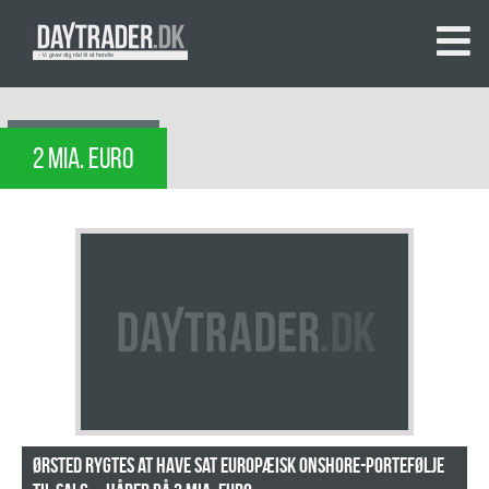
2 MIA. EURO
Ørsted rygtes at have sat europæisk onshore-portefølje