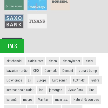
TAGS
aktiehandel
aktiekurser
aktien
aktienyheder
aktier
bavarian nordic
CEO
Danmark
Demant
donald trump
Downgrade
Eli
Europa
Eurozonen
FLSmidth
Gubra
internationale aktier
iss
jpmorgan
Jyske Bank
kina
kursmål
macro
Maintain
main text
Natural Resources