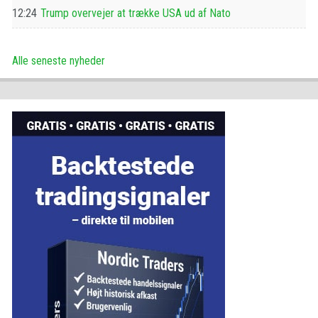
12:24
Trump overvejer at trække USA ud af Nato
Alle seneste nyheder