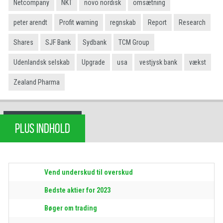
Netcompany
NKT
novo nordisk
omsætning
peter arendt
Profit warning
regnskab
Report
Research
Shares
SJF Bank
Sydbank
TCM Group
Udenlandsk selskab
Upgrade
usa
vestjysk bank
vækst
Zealand Pharma
PLUS INDHOLD
Vend underskud til overskud
Bedste aktier for 2023
Bøger om trading