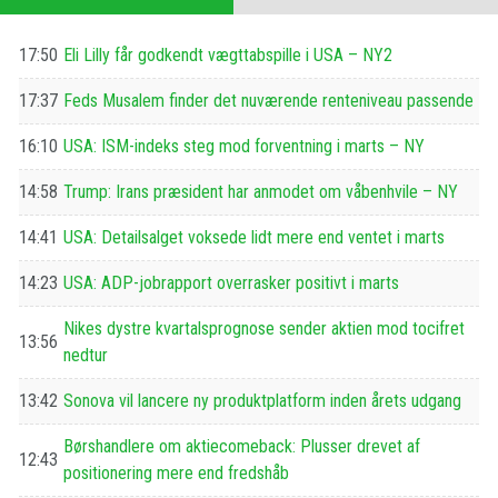
17:50
Eli Lilly får godkendt vægttabspille i USA – NY2
17:37
Feds Musalem finder det nuværende renteniveau passende
16:10
USA: ISM-indeks steg mod forventning i marts – NY
14:58
Trump: Irans præsident har anmodet om våbenhvile – NY
14:41
USA: Detailsalget voksede lidt mere end ventet i marts
14:23
USA: ADP-jobrapport overrasker positivt i marts
Nikes dystre kvartalsprognose sender aktien mod tocifret
13:56
nedtur
13:42
Sonova vil lancere ny produktplatform inden årets udgang
Børshandlere om aktiecomeback: Plusser drevet af
12:43
positionering mere end fredshåb