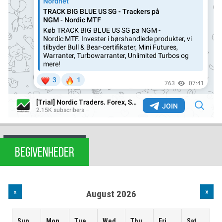
BEGIVENHEDER
«
»
August 2026
Sun
Mon
Tue
Wed
Thu
Fri
Sat