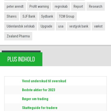
peter arendt
Profit warning
regnskab
Report
Research
Shares
SJF Bank
Sydbank
TCM Group
Udenlandsk selskab
Upgrade
usa
vestjysk bank
vækst
Zealand Pharma
PLUS INDHOLD
Vend underskud til overskud
Bedste aktier for 2023
Bøger om trading
Skatteguide for tradere