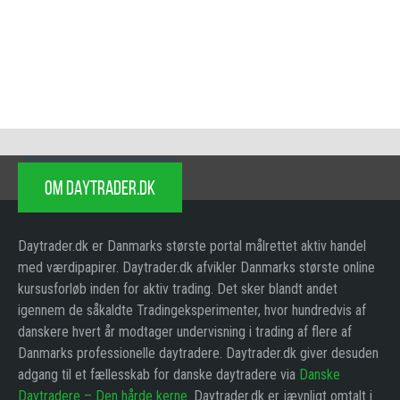
OM DAYTRADER.DK
Daytrader.dk er Danmarks største portal målrettet aktiv handel
med værdipapirer. Daytrader.dk afvikler Danmarks største online
kursusforløb inden for aktiv trading. Det sker blandt andet
igennem de såkaldte Tradingeksperimenter, hvor hundredvis af
danskere hvert år modtager undervisning i trading af flere af
Danmarks professionelle daytradere. Daytrader.dk giver desuden
adgang til et fællesskab for danske daytradere via
Danske
Daytradere – Den hårde kerne
. Daytrader.dk er jævnligt omtalt i