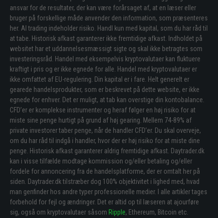
ansvar for de resultater, der kan være forårsaget af, at en læser eller
bruger på forskellige måde anvender den information, som præsenteres
her. Al trading indeholder risiko. Handl kun med kapital, som du har råd til
at tabe. Historisk afkast garanterer ikke fremtidige afkast. Indholdet på
websitet har et uddannelsesmæssigt sigte og skal ikke betragtes som
investeringsråd. Handel med eksempelvis kryptovalutaer kan fluktuere
kraftigt i pris og er ikke egnede for alle. Handel med kryptovalutaer er
ikke omfattet af EU-regulering. Din kapital er i fare. Helt generelt er
gearede handelsprodukter, som er beskrevet på dette website, er ikke
egnede for enhver. Det er muligt, at tab kan overstige din kontobalance.
CFD’er er komplekse instrumenter og heraf følger en høj risiko for at
miste sine penge hurtigt på grund af høj gearing. Mellem 74-89% af
private investorer taber penge, når de handler CFD’er. Du skal overveje,
om du har råd til indgå i handler, hvor der er høj risiko for at miste dine
penge. Historisk afkast garanterer aldrig fremtidige afkast. Daytrader.dk
kan i visse tilfælde modtage kommission og/eller betaling og/eller
fordele for annoncering fra de handelsplatforme, der er omtalt her på
siden. Daytrader.dk tilstræber dog 100% objektivitet i lighed med, hvad
man genfinder hos andre typer professionelle medier. I alle artikler tages
forbehold for fejl og ændringer. Det er altid op til læseren at ajourføre
sig, også om kryptovalutaer såsom
Ripple
, Ethereum, Bitcoin etc.