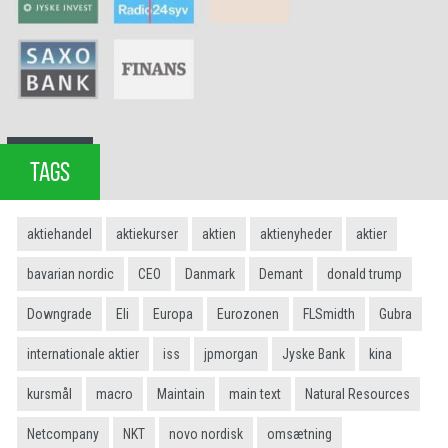
TAGS
aktiehandel
aktiekurser
aktien
aktienyheder
aktier
bavarian nordic
CEO
Danmark
Demant
donald trump
Downgrade
Eli
Europa
Eurozonen
FLSmidth
Gubra
internationale aktier
iss
jpmorgan
Jyske Bank
kina
kursmål
macro
Maintain
main text
Natural Resources
Netcompany
NKT
novo nordisk
omsætning