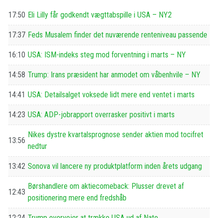
17:50
Eli Lilly får godkendt vægttabspille i USA – NY2
17:37
Feds Musalem finder det nuværende renteniveau passende
16:10
USA: ISM-indeks steg mod forventning i marts – NY
14:58
Trump: Irans præsident har anmodet om våbenhvile – NY
14:41
USA: Detailsalget voksede lidt mere end ventet i marts
14:23
USA: ADP-jobrapport overrasker positivt i marts
Nikes dystre kvartalsprognose sender aktien mod tocifret
13:56
nedtur
13:42
Sonova vil lancere ny produktplatform inden årets udgang
Børshandlere om aktiecomeback: Plusser drevet af
12:43
positionering mere end fredshåb
12:24
Trump overvejer at trække USA ud af Nato