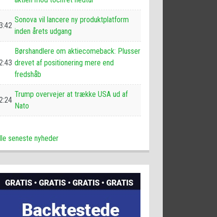
Sonova vil lancere ny produktplatform
3:42
inden årets udgang
Børshandlere om aktiecomeback: Plusser
2:43
drevet af positionering mere end
fredshåb
Trump overvejer at trække USA ud af
2:24
Nato
lle seneste nyheder