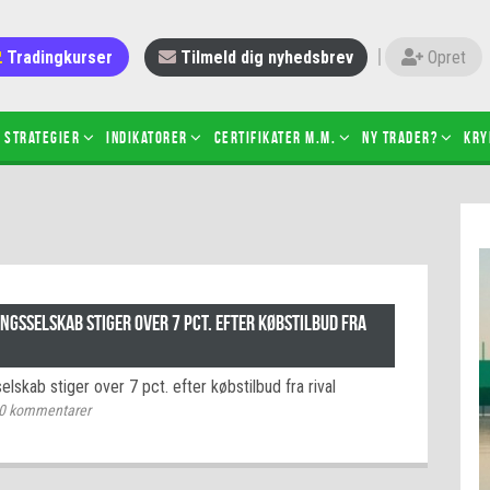
Tradingkurser
Tilmeld dig nyhedsbrev
Opret
Strategier
Indikatorer
Certifikater m.m.
Ny trader?
Kry
 gang med daytrading
Candlesticks – hvad er det?
r de bedste tradere og
Det betyder de nye ESMA-regler
torer
ABCD-mønsteret
 bruges stop-loss
Shortselling
ingsselskab stiger over 7 pct. efter købstilbud fra
sætter du på spil ved CFD-
Gearing af aktier – hvad er det?
el?
selskab stiger over 7 pct. efter købstilbud fra rival
 fungerer BULL & BEAR-
0
kommentarer
ikater