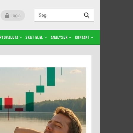
Login
ptovaluta
SKAT m.m.
Analyser
Kontakt
Level 2
Futures-kontrakter
Kopier Christian Jain Kongsted
Kopier Jeppe Kirk Bonde