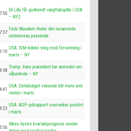
Eli Lilly får godkendt vægttabspille i USA
7:50
– NY2
Feds Musalem finder det nuværende
7:37
renteniveau passende
USA: ISM-indeks steg mod forventning i
6:10
marts – NY
Trump: Irans præsident har anmodet om
4:58
våbenhvile – NY
USA: Detailsalget voksede lidt mere end
4:41
ventet i marts
USA: ADP-jobrapport overrasker positivt
4:23
i marts
Nikes dystre kvartalsprognose sender
3:56
aktien mod tocifret nedtur