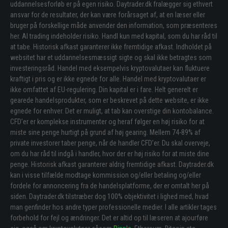
uddannelsesforløb er på egen risiko. Daytrader.dk fralægger sig ethvert
ansvar for de resultater, der kan være forårsaget af, at en læser eller
bruger på forskellige måde anvender den information, som præsenteres
her. Al trading indeholder risiko. Handl kun med kapital, som du har råd til
at tabe. Historisk afkast garanterer ikke fremtidige afkast. Indholdet på
websitet har et uddannelsesmæssigt sigte og skal ikke betragtes som
investeringsråd. Handel med eksempelvis kryptovalutaer kan fluktuere
kraftigt i pris og er ikke egnede for alle. Handel med kryptovalutaer er
ikke omfattet af EU-regulering. Din kapital er i fare. Helt generelt er
gearede handelsprodukter, som er beskrevet på dette website, er ikke
egnede for enhver. Det er muligt, at tab kan overstige din kontobalance.
CFD’er er komplekse instrumenter og heraf følger en høj risiko for at
miste sine penge hurtigt på grund af høj gearing. Mellem 74-89% af
private investorer taber penge, når de handler CFD’er. Du skal overveje,
om du har råd til indgå i handler, hvor der er høj risiko for at miste dine
penge. Historisk afkast garanterer aldrig fremtidige afkast. Daytrader.dk
kan i visse tilfælde modtage kommission og/eller betaling og/eller
fordele for annoncering fra de handelsplatforme, der er omtalt her på
siden. Daytrader.dk tilstræber dog 100% objektivitet i lighed med, hvad
man genfinder hos andre typer professionelle medier. I alle artikler tages
forbehold for fejl og ændringer. Det er altid op til læseren at ajourføre