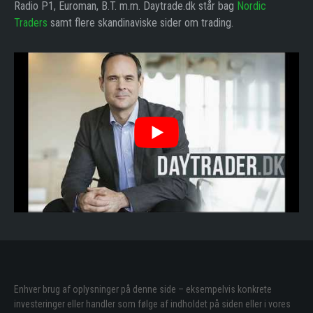
Radio P1, Euroman, B.T. m.m. Daytrade.dk står bag
Nordic
Traders
samt flere skandinaviske sider om trading.
Enhver brug af oplysninger på denne side – eksempelvis konkrete
investeringer eller handler som følge af indholdet på siden eller i vores