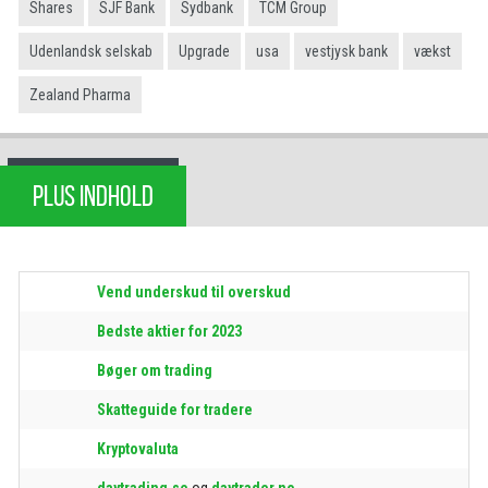
Shares
SJF Bank
Sydbank
TCM Group
Udenlandsk selskab
Upgrade
usa
vestjysk bank
vækst
Zealand Pharma
PLUS INDHOLD
Vend underskud til overskud
Bedste aktier for 2023
Bøger om trading
Skatteguide for tradere
Kryptovaluta
daytrading.se
og
daytrader.no