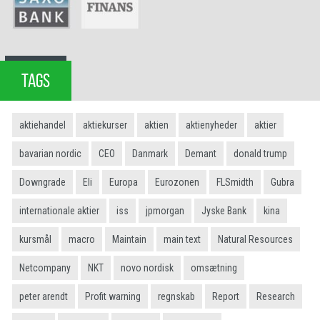
TAGS
aktiehandel
aktiekurser
aktien
aktienyheder
aktier
bavarian nordic
CEO
Danmark
Demant
donald trump
Downgrade
Eli
Europa
Eurozonen
FLSmidth
Gubra
internationale aktier
iss
jpmorgan
Jyske Bank
kina
kursmål
macro
Maintain
main text
Natural Resources
Netcompany
NKT
novo nordisk
omsætning
peter arendt
Profit warning
regnskab
Report
Research