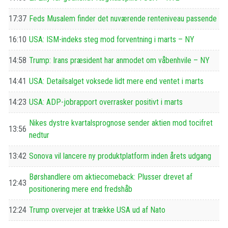
17:37
Feds Musalem finder det nuværende renteniveau passende
16:10
USA: ISM-indeks steg mod forventning i marts – NY
14:58
Trump: Irans præsident har anmodet om våbenhvile – NY
14:41
USA: Detailsalget voksede lidt mere end ventet i marts
14:23
USA: ADP-jobrapport overrasker positivt i marts
Nikes dystre kvartalsprognose sender aktien mod tocifret
13:56
nedtur
13:42
Sonova vil lancere ny produktplatform inden årets udgang
Børshandlere om aktiecomeback: Plusser drevet af
12:43
positionering mere end fredshåb
12:24
Trump overvejer at trække USA ud af Nato