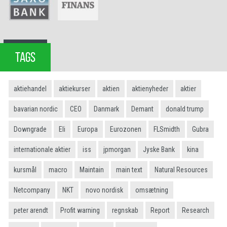
TAGS
aktiehandel
aktiekurser
aktien
aktienyheder
aktier
bavarian nordic
CEO
Danmark
Demant
donald trump
Downgrade
Eli
Europa
Eurozonen
FLSmidth
Gubra
internationale aktier
iss
jpmorgan
Jyske Bank
kina
kursmål
macro
Maintain
main text
Natural Resources
Netcompany
NKT
novo nordisk
omsætning
peter arendt
Profit warning
regnskab
Report
Research