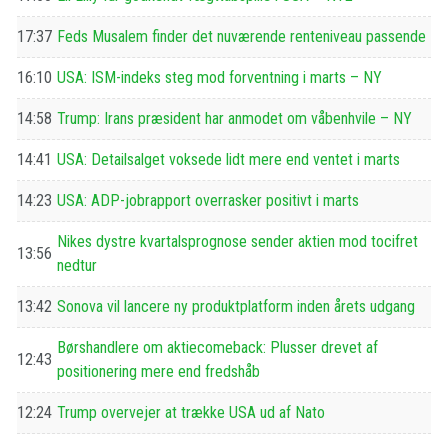
17:37
Feds Musalem finder det nuværende renteniveau passende
16:10
USA: ISM-indeks steg mod forventning i marts – NY
14:58
Trump: Irans præsident har anmodet om våbenhvile – NY
14:41
USA: Detailsalget voksede lidt mere end ventet i marts
14:23
USA: ADP-jobrapport overrasker positivt i marts
Nikes dystre kvartalsprognose sender aktien mod tocifret
13:56
nedtur
13:42
Sonova vil lancere ny produktplatform inden årets udgang
Børshandlere om aktiecomeback: Plusser drevet af
12:43
positionering mere end fredshåb
12:24
Trump overvejer at trække USA ud af Nato