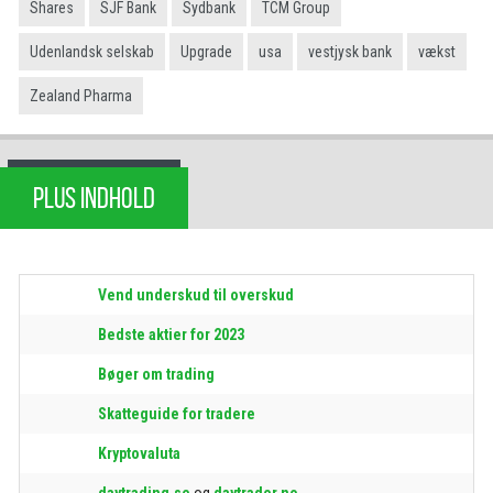
Shares
SJF Bank
Sydbank
TCM Group
Udenlandsk selskab
Upgrade
usa
vestjysk bank
vækst
Zealand Pharma
PLUS INDHOLD
Vend underskud til overskud
Bedste aktier for 2023
Bøger om trading
Skatteguide for tradere
Kryptovaluta
daytrading.se
og
daytrader.no