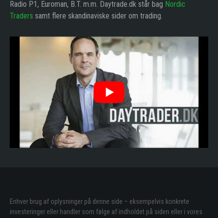
Radio P1, Euroman, B.T. m.m. Daytrade.dk står bag
Nordic
Traders
samt flere skandinaviske sider om trading.
Enhver brug af oplysninger på denne side – eksempelvis konkrete
investeringer eller handler som følge af indholdet på siden eller i vores