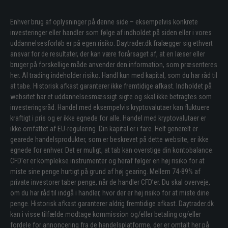
Enhver brug af oplysninger på denne side – eksempelvis konkrete
investeringer eller handler som følge af indholdet på siden eller i vores
uddannelsesforløb er på egen risiko. Daytrader.dk fralægger sig ethvert
ansvar for de resultater, der kan være forårsaget af, at en læser eller
bruger på forskellige måde anvender den information, som præsenteres
her. Al trading indeholder risiko. Handl kun med kapital, som du har råd til
at tabe. Historisk afkast garanterer ikke fremtidige afkast. Indholdet på
websitet har et uddannelsesmæssigt sigte og skal ikke betragtes som
investeringsråd. Handel med eksempelvis kryptovalutaer kan fluktuere
kraftigt i pris og er ikke egnede for alle. Handel med kryptovalutaer er
ikke omfattet af EU-regulering. Din kapital er i fare. Helt generelt er
gearede handelsprodukter, som er beskrevet på dette website, er ikke
egnede for enhver. Det er muligt, at tab kan overstige din kontobalance.
CFD’er er komplekse instrumenter og heraf følger en høj risiko for at
miste sine penge hurtigt på grund af høj gearing. Mellem 74-89% af
private investorer taber penge, når de handler CFD’er. Du skal overveje,
om du har råd til indgå i handler, hvor der er høj risiko for at miste dine
penge. Historisk afkast garanterer aldrig fremtidige afkast. Daytrader.dk
kan i visse tilfælde modtage kommission og/eller betaling og/eller
fordele for annoncering fra de handelsplatforme, der er omtalt her på