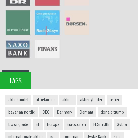
TAGS
aktiehandel
aktiekurser
aktien
aktienyheder
aktier
bavarian nordic
CEO
Danmark
Demant
donald trump
Downgrade
Eli
Europa
Eurozonen
FLSmidth
Gubra
internationale aktier
iss
jpmorgan
Jyske Bank
kina