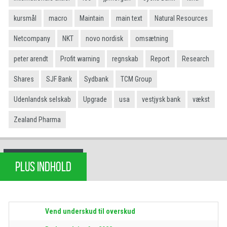
kursmål
macro
Maintain
main text
Natural Resources
Netcompany
NKT
novo nordisk
omsætning
peter arendt
Profit warning
regnskab
Report
Research
Shares
SJF Bank
Sydbank
TCM Group
Udenlandsk selskab
Upgrade
usa
vestjysk bank
vækst
Zealand Pharma
PLUS INDHOLD
Vend underskud til overskud