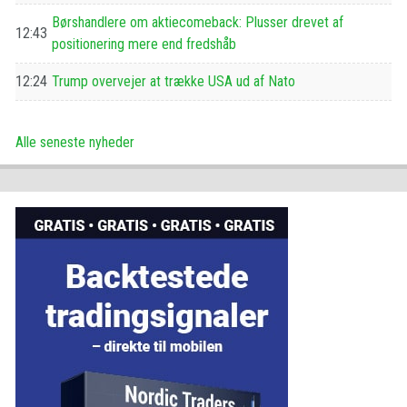
Børshandlere om aktiecomeback: Plusser drevet af
12:43
positionering mere end fredshåb
12:24
Trump overvejer at trække USA ud af Nato
Alle seneste nyheder