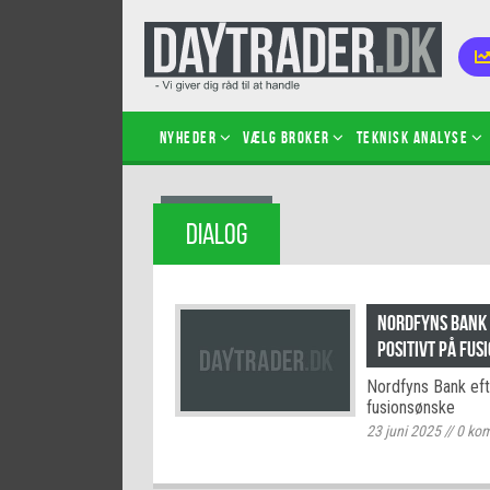
Nyheder
Vælg broker
Teknisk analyse
Kom i
DIALOG
Kopié
inves
Sådan
Nordfyns Bank 
Hvad 
positivt på fus
hand
Nordfyns Bank efte
Sådan
fusionsønske
certif
23 juni 2025
//
0
kom