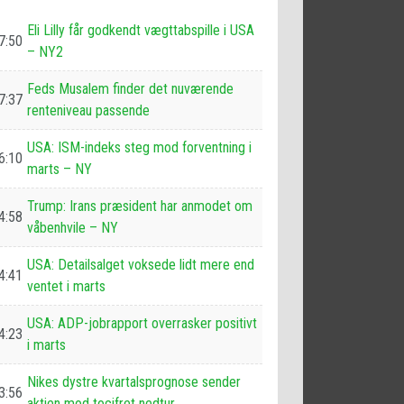
Eli Lilly får godkendt vægttabspille i USA
7:50
– NY2
Feds Musalem finder det nuværende
7:37
renteniveau passende
USA: ISM-indeks steg mod forventning i
6:10
marts – NY
Trump: Irans præsident har anmodet om
4:58
våbenhvile – NY
USA: Detailsalget voksede lidt mere end
4:41
ventet i marts
USA: ADP-jobrapport overrasker positivt
4:23
i marts
Nikes dystre kvartalsprognose sender
3:56
aktien mod tocifret nedtur