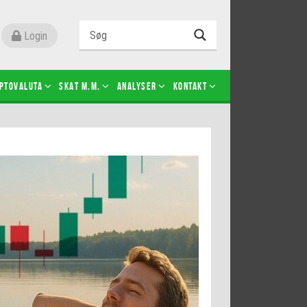
Login
ptovaluta
SKAT m.m.
Analyser
Kontakt
Level 2
Futures-kontrakter
Kopier Christian Jain Kongsted
Kopier Jeppe Kirk Bonde