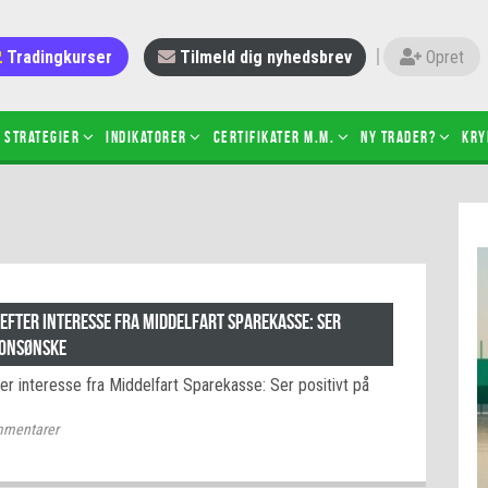
Tradingkurser
Tilmeld dig nyhedsbrev
Opret
Strategier
Indikatorer
Certifikater m.m.
Ny trader?
Kry
 gang med daytrading
Candlesticks – hvad er det?
r de bedste tradere og
Det betyder de nye ESMA-regler
torer
ABCD-mønsteret
 bruges stop-loss
Shortselling
efter interesse fra Middelfart Sparekasse: Ser
sætter du på spil ved CFD-
ionsønske
Gearing af aktier – hvad er det?
el?
r interesse fra Middelfart Sparekasse: Ser positivt på
 fungerer BULL & BEAR-
ikater
mentarer