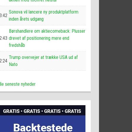
Sonova vil lancere ny produktplatform
3:42
inden årets udgang
Børshandlere om aktiecomeback: Plusser
2:43
drevet af positionering mere end
fredshåb
Trump overvejer at trække USA ud af
2:24
Nato
lle seneste nyheder