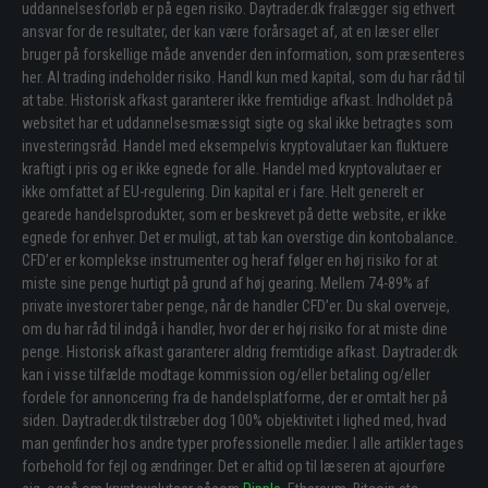
uddannelsesforløb er på egen risiko. Daytrader.dk fralægger sig ethvert
ansvar for de resultater, der kan være forårsaget af, at en læser eller
bruger på forskellige måde anvender den information, som præsenteres
her. Al trading indeholder risiko. Handl kun med kapital, som du har råd til
at tabe. Historisk afkast garanterer ikke fremtidige afkast. Indholdet på
websitet har et uddannelsesmæssigt sigte og skal ikke betragtes som
investeringsråd. Handel med eksempelvis kryptovalutaer kan fluktuere
kraftigt i pris og er ikke egnede for alle. Handel med kryptovalutaer er
ikke omfattet af EU-regulering. Din kapital er i fare. Helt generelt er
gearede handelsprodukter, som er beskrevet på dette website, er ikke
egnede for enhver. Det er muligt, at tab kan overstige din kontobalance.
CFD’er er komplekse instrumenter og heraf følger en høj risiko for at
miste sine penge hurtigt på grund af høj gearing. Mellem 74-89% af
private investorer taber penge, når de handler CFD’er. Du skal overveje,
om du har råd til indgå i handler, hvor der er høj risiko for at miste dine
penge. Historisk afkast garanterer aldrig fremtidige afkast. Daytrader.dk
kan i visse tilfælde modtage kommission og/eller betaling og/eller
fordele for annoncering fra de handelsplatforme, der er omtalt her på
siden. Daytrader.dk tilstræber dog 100% objektivitet i lighed med, hvad
man genfinder hos andre typer professionelle medier. I alle artikler tages
forbehold for fejl og ændringer. Det er altid op til læseren at ajourføre