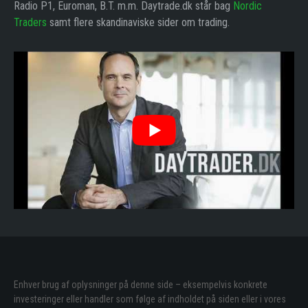
Radio P1, Euroman, B.T. m.m. Daytrade.dk står bag
Nordic
Traders
samt flere skandinaviske sider om trading.
Enhver brug af oplysninger på denne side – eksempelvis konkrete
investeringer eller handler som følge af indholdet på siden eller i vores