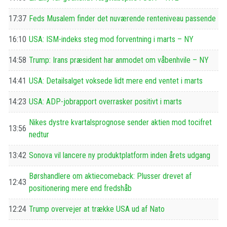
17:37
Feds Musalem finder det nuværende renteniveau passende
16:10
USA: ISM-indeks steg mod forventning i marts – NY
14:58
Trump: Irans præsident har anmodet om våbenhvile – NY
14:41
USA: Detailsalget voksede lidt mere end ventet i marts
14:23
USA: ADP-jobrapport overrasker positivt i marts
Nikes dystre kvartalsprognose sender aktien mod tocifret
13:56
nedtur
13:42
Sonova vil lancere ny produktplatform inden årets udgang
Børshandlere om aktiecomeback: Plusser drevet af
12:43
positionering mere end fredshåb
12:24
Trump overvejer at trække USA ud af Nato