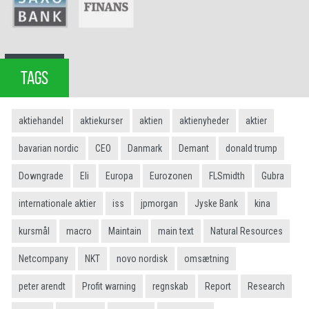
TAGS
aktiehandel
aktiekurser
aktien
aktienyheder
aktier
bavarian nordic
CEO
Danmark
Demant
donald trump
Downgrade
Eli
Europa
Eurozonen
FLSmidth
Gubra
internationale aktier
iss
jpmorgan
Jyske Bank
kina
kursmål
macro
Maintain
main text
Natural Resources
Netcompany
NKT
novo nordisk
omsætning
peter arendt
Profit warning
regnskab
Report
Research