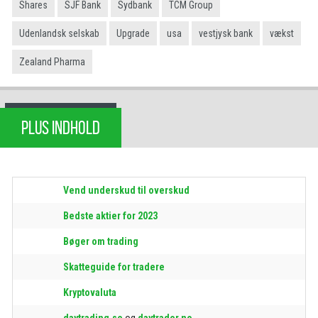
Shares
SJF Bank
Sydbank
TCM Group
Udenlandsk selskab
Upgrade
usa
vestjysk bank
vækst
Zealand Pharma
PLUS INDHOLD
Vend underskud til overskud
Bedste aktier for 2023
Bøger om trading
Skatteguide for tradere
Kryptovaluta
daytrading.se
og
daytrader.no