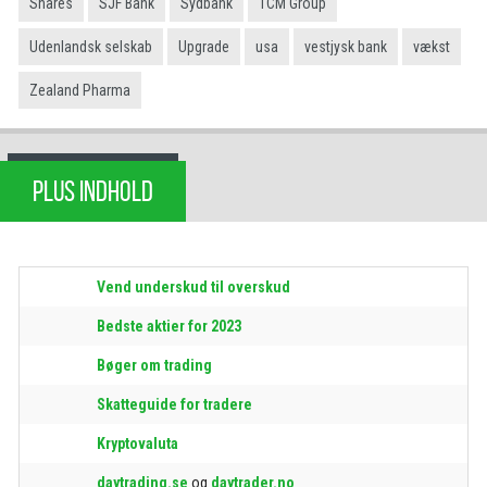
Shares
SJF Bank
Sydbank
TCM Group
Udenlandsk selskab
Upgrade
usa
vestjysk bank
vækst
Zealand Pharma
PLUS INDHOLD
Vend underskud til overskud
Bedste aktier for 2023
Bøger om trading
Skatteguide for tradere
Kryptovaluta
daytrading.se
og
daytrader.no