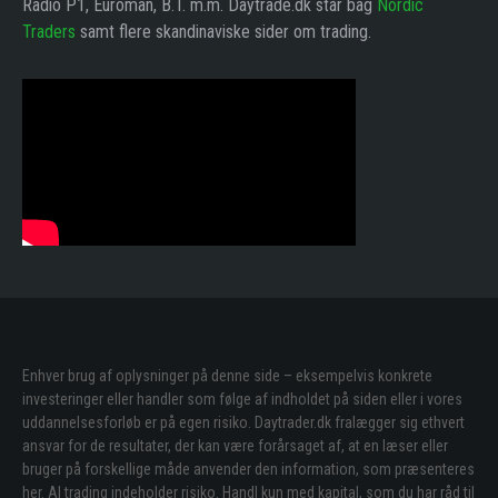
Radio P1, Euroman, B.T. m.m. Daytrade.dk står bag
Nordic
Traders
samt flere skandinaviske sider om trading.
Enhver brug af oplysninger på denne side – eksempelvis konkrete
investeringer eller handler som følge af indholdet på siden eller i vores
uddannelsesforløb er på egen risiko. Daytrader.dk fralægger sig ethvert
ansvar for de resultater, der kan være forårsaget af, at en læser eller
bruger på forskellige måde anvender den information, som præsenteres
her. Al trading indeholder risiko. Handl kun med kapital, som du har råd til