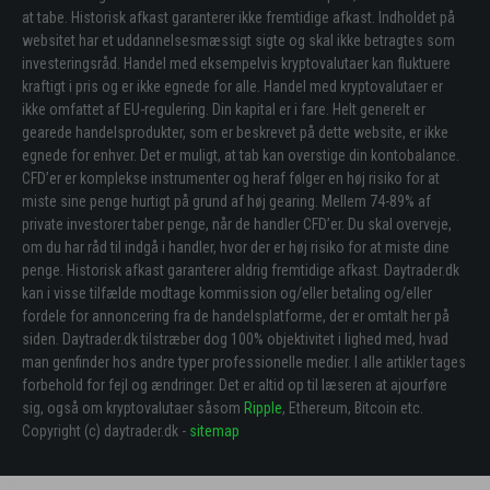
at tabe. Historisk afkast garanterer ikke fremtidige afkast. Indholdet på
websitet har et uddannelsesmæssigt sigte og skal ikke betragtes som
investeringsråd. Handel med eksempelvis kryptovalutaer kan fluktuere
kraftigt i pris og er ikke egnede for alle. Handel med kryptovalutaer er
ikke omfattet af EU-regulering. Din kapital er i fare. Helt generelt er
gearede handelsprodukter, som er beskrevet på dette website, er ikke
egnede for enhver. Det er muligt, at tab kan overstige din kontobalance.
CFD’er er komplekse instrumenter og heraf følger en høj risiko for at
miste sine penge hurtigt på grund af høj gearing. Mellem 74-89% af
private investorer taber penge, når de handler CFD’er. Du skal overveje,
om du har råd til indgå i handler, hvor der er høj risiko for at miste dine
penge. Historisk afkast garanterer aldrig fremtidige afkast. Daytrader.dk
kan i visse tilfælde modtage kommission og/eller betaling og/eller
fordele for annoncering fra de handelsplatforme, der er omtalt her på
siden. Daytrader.dk tilstræber dog 100% objektivitet i lighed med, hvad
man genfinder hos andre typer professionelle medier. I alle artikler tages
forbehold for fejl og ændringer. Det er altid op til læseren at ajourføre
sig, også om kryptovalutaer såsom
Ripple
, Ethereum, Bitcoin etc.
Copyright (c) daytrader.dk -
sitemap