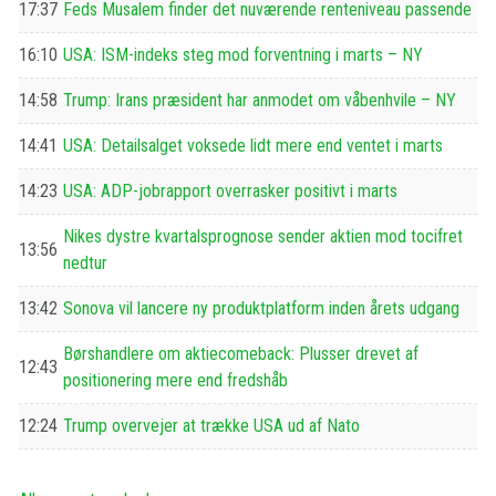
17:37
Feds Musalem finder det nuværende renteniveau passende
16:10
USA: ISM-indeks steg mod forventning i marts – NY
14:58
Trump: Irans præsident har anmodet om våbenhvile – NY
14:41
USA: Detailsalget voksede lidt mere end ventet i marts
14:23
USA: ADP-jobrapport overrasker positivt i marts
Nikes dystre kvartalsprognose sender aktien mod tocifret
13:56
nedtur
13:42
Sonova vil lancere ny produktplatform inden årets udgang
Børshandlere om aktiecomeback: Plusser drevet af
12:43
positionering mere end fredshåb
12:24
Trump overvejer at trække USA ud af Nato