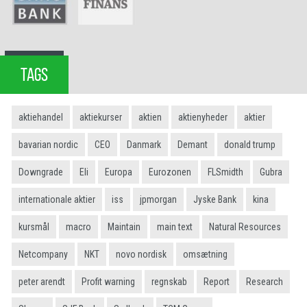
TAGS
aktiehandel
aktiekurser
aktien
aktienyheder
aktier
bavarian nordic
CEO
Danmark
Demant
donald trump
Downgrade
Eli
Europa
Eurozonen
FLSmidth
Gubra
internationale aktier
iss
jpmorgan
Jyske Bank
kina
kursmål
macro
Maintain
main text
Natural Resources
Netcompany
NKT
novo nordisk
omsætning
peter arendt
Profit warning
regnskab
Report
Research