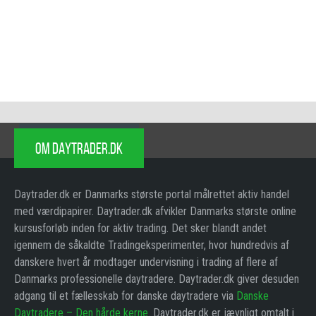
OM DAYTRADER.DK
Daytrader.dk er Danmarks største portal målrettet aktiv handel
med værdipapirer. Daytrader.dk afvikler Danmarks største online
kursusforløb inden for aktiv trading. Det sker blandt andet
igennem de såkaldte Tradingeksperimenter, hvor hundredvis af
danskere hvert år modtager undervisning i trading af flere af
Danmarks professionelle daytradere. Daytrader.dk giver desuden
adgang til et fællesskab for danske daytradere via
Danske
Daytradere – Den hårde kerne
. Daytrader.dk er jævnligt omtalt i