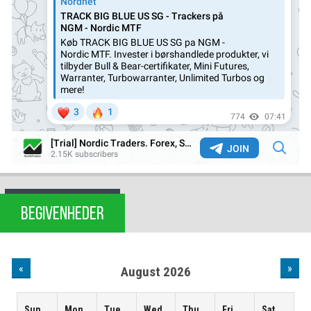
BEGIVENHEDER
«
»
August 2026
Sun
Mon
Tue
Wed
Thu
Fri
Sat