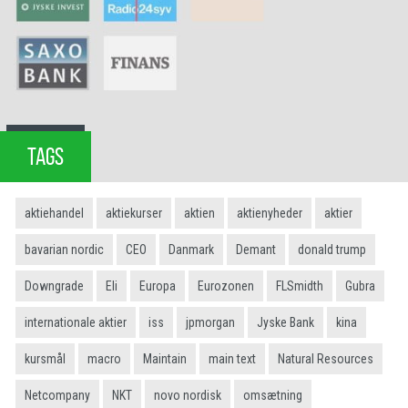
TAGS
aktiehandel
aktiekurser
aktien
aktienyheder
aktier
bavarian nordic
CEO
Danmark
Demant
donald trump
Downgrade
Eli
Europa
Eurozonen
FLSmidth
Gubra
internationale aktier
iss
jpmorgan
Jyske Bank
kina
kursmål
macro
Maintain
main text
Natural Resources
Netcompany
NKT
novo nordisk
omsætning