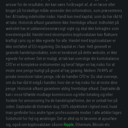
ansvar for de resultater, der kan være forårsaget af, at en læser eller
bruger på forskellige måde anvender den information, som præsenteres
her. Al trading indeholder risiko. Handl kun med kapital, som du har råd til
at tabe. Historisk afkast garanterer ikke fremtidige afkast. Indholdet på
websitet har et uddannelsesmæssigt sigte og skal ikke betragtes som
investeringsråd. Handel med eksempelvis kryptovalutaer kan fluktuere
kraftigt i pris og er ikke egnede for alle. Handel med kryptovalutaer er
ikke omfattet af EU-regulering. Din kapital er i fare. Helt generelt er
gearede handelsprodukter, som er beskrevet på dette website, er ikke
egnede for enhver. Det er muligt, at tab kan overstige din kontobalance.
CFD’er er komplekse instrumenter og heraf følger en høj risiko for at
miste sine penge hurtigt på grund af høj gearing. Mellem 74-89% af
private investorer taber penge, når de handler CFD’er. Du skal overveje,
om du har råd til indgå i handler, hvor der er høj risiko for at miste dine
penge. Historisk afkast garanterer aldrig fremtidige afkast. Daytrader.dk
kan i visse tilfælde modtage kommission og/eller betaling og/eller
fordele for annoncering fra de handelsplatforme, der er omtalt her på
siden. Daytrader.dk tilstræber dog 100% objektivitet i lighed med, hvad
man genfinder hos andre typer professionelle medier. I alle artikler tages
forbehold for fejl og ændringer. Det er altid op til læseren at ajourføre
sig, også om kryptovalutaer såsom
Ripple
, Ethereum, Bitcoin etc.