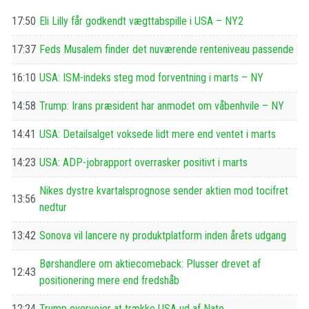
17:50
Eli Lilly får godkendt vægttabspille i USA – NY2
17:37
Feds Musalem finder det nuværende renteniveau passende
16:10
USA: ISM-indeks steg mod forventning i marts – NY
14:58
Trump: Irans præsident har anmodet om våbenhvile – NY
14:41
USA: Detailsalget voksede lidt mere end ventet i marts
14:23
USA: ADP-jobrapport overrasker positivt i marts
Nikes dystre kvartalsprognose sender aktien mod tocifret
13:56
nedtur
13:42
Sonova vil lancere ny produktplatform inden årets udgang
Børshandlere om aktiecomeback: Plusser drevet af
12:43
positionering mere end fredshåb
12:24
Trump overvejer at trække USA ud af Nato