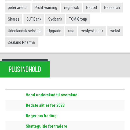
peter arendt
Profit warning
regnskab
Report
Research
Shares
SJF Bank
Sydbank
TCM Group
Udenlandsk selskab
Upgrade
usa
vestjysk bank
vækst
Zealand Pharma
PLUS INDHOLD
Vend underskud til overskud
Bedste aktier for 2023
Bøger om trading
Skatteguide for tradere