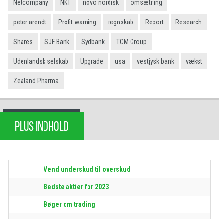
Netcompany
NKT
novo nordisk
omsætning
peter arendt
Profit warning
regnskab
Report
Research
Shares
SJF Bank
Sydbank
TCM Group
Udenlandsk selskab
Upgrade
usa
vestjysk bank
vækst
Zealand Pharma
PLUS INDHOLD
Vend underskud til overskud
Bedste aktier for 2023
Bøger om trading