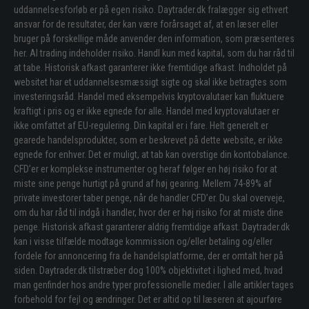
uddannelsesforløb er på egen risiko. Daytrader.dk fralægger sig ethvert
ansvar for de resultater, der kan være forårsaget af, at en læser eller
bruger på forskellige måde anvender den information, som præsenteres
her. Al trading indeholder risiko. Handl kun med kapital, som du har råd til
at tabe. Historisk afkast garanterer ikke fremtidige afkast. Indholdet på
websitet har et uddannelsesmæssigt sigte og skal ikke betragtes som
investeringsråd. Handel med eksempelvis kryptovalutaer kan fluktuere
kraftigt i pris og er ikke egnede for alle. Handel med kryptovalutaer er
ikke omfattet af EU-regulering. Din kapital er i fare. Helt generelt er
gearede handelsprodukter, som er beskrevet på dette website, er ikke
egnede for enhver. Det er muligt, at tab kan overstige din kontobalance.
CFD’er er komplekse instrumenter og heraf følger en høj risiko for at
miste sine penge hurtigt på grund af høj gearing. Mellem 74-89% af
private investorer taber penge, når de handler CFD’er. Du skal overveje,
om du har råd til indgå i handler, hvor der er høj risiko for at miste dine
penge. Historisk afkast garanterer aldrig fremtidige afkast. Daytrader.dk
kan i visse tilfælde modtage kommission og/eller betaling og/eller
fordele for annoncering fra de handelsplatforme, der er omtalt her på
siden. Daytrader.dk tilstræber dog 100% objektivitet i lighed med, hvad
man genfinder hos andre typer professionelle medier. I alle artikler tages
forbehold for fejl og ændringer. Det er altid op til læseren at ajourføre