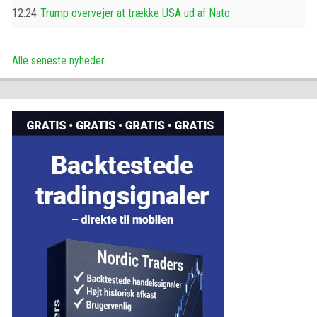
12:24
Trump overvejer at trække USA ud af Nato
Alle seneste nyheder