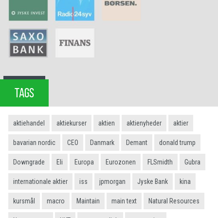
TAGS
aktiehandel
aktiekurser
aktien
aktienyheder
aktier
bavarian nordic
CEO
Danmark
Demant
donald trump
Downgrade
Eli
Europa
Eurozonen
FLSmidth
Gubra
internationale aktier
iss
jpmorgan
Jyske Bank
kina
kursmål
macro
Maintain
main text
Natural Resources