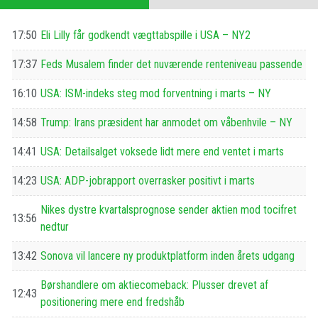
17:50
Eli Lilly får godkendt vægttabspille i USA – NY2
17:37
Feds Musalem finder det nuværende renteniveau passende
16:10
USA: ISM-indeks steg mod forventning i marts – NY
14:58
Trump: Irans præsident har anmodet om våbenhvile – NY
14:41
USA: Detailsalget voksede lidt mere end ventet i marts
14:23
USA: ADP-jobrapport overrasker positivt i marts
Nikes dystre kvartalsprognose sender aktien mod tocifret
13:56
nedtur
13:42
Sonova vil lancere ny produktplatform inden årets udgang
Børshandlere om aktiecomeback: Plusser drevet af
12:43
positionering mere end fredshåb