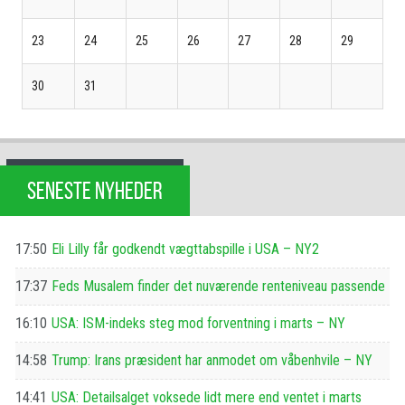
23
24
25
26
27
28
29
30
31
SENESTE NYHEDER
17:50
Eli Lilly får godkendt vægttabspille i USA – NY2
17:37
Feds Musalem finder det nuværende renteniveau passende
16:10
USA: ISM-indeks steg mod forventning i marts – NY
14:58
Trump: Irans præsident har anmodet om våbenhvile – NY
14:41
USA: Detailsalget voksede lidt mere end ventet i marts