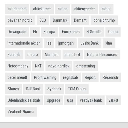
aktiehandel
aktiekurser
aktien
aktienyheder
aktier
bavarian nordic
CEO
Danmark
Demant
donald trump
Downgrade
Eli
Europa
Eurozonen
FLSmidth
Gubra
internationale aktier
iss
jpmorgan
Jyske Bank
kina
kursmål
macro
Maintain
main text
Natural Resources
Netcompany
NKT
novo nordisk
omsætning
peter arendt
Profit warning
regnskab
Report
Research
Shares
SJF Bank
Sydbank
TCM Group
Udenlandsk selskab
Upgrade
usa
vestjysk bank
vækst
Zealand Pharma