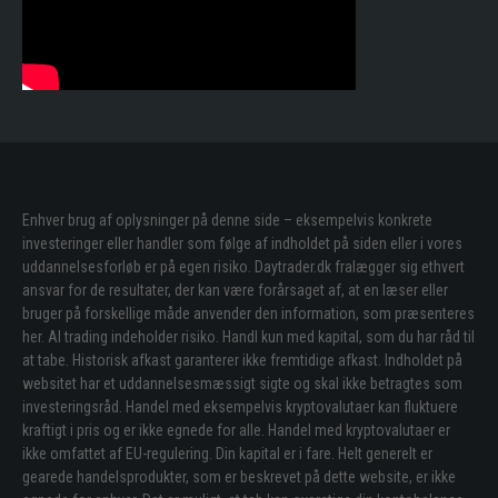
Enhver brug af oplysninger på denne side – eksempelvis konkrete
investeringer eller handler som følge af indholdet på siden eller i vores
uddannelsesforløb er på egen risiko. Daytrader.dk fralægger sig ethvert
ansvar for de resultater, der kan være forårsaget af, at en læser eller
bruger på forskellige måde anvender den information, som præsenteres
her. Al trading indeholder risiko. Handl kun med kapital, som du har råd til
at tabe. Historisk afkast garanterer ikke fremtidige afkast. Indholdet på
websitet har et uddannelsesmæssigt sigte og skal ikke betragtes som
investeringsråd. Handel med eksempelvis kryptovalutaer kan fluktuere
kraftigt i pris og er ikke egnede for alle. Handel med kryptovalutaer er
ikke omfattet af EU-regulering. Din kapital er i fare. Helt generelt er
gearede handelsprodukter, som er beskrevet på dette website, er ikke