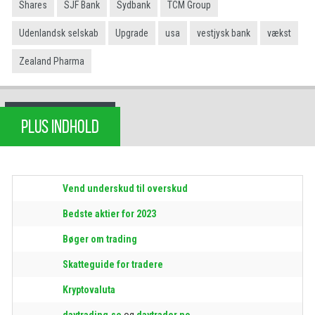
Shares
SJF Bank
Sydbank
TCM Group
Udenlandsk selskab
Upgrade
usa
vestjysk bank
vækst
Zealand Pharma
PLUS INDHOLD
Vend underskud til overskud
Bedste aktier for 2023
Bøger om trading
Skatteguide for tradere
Kryptovaluta
daytrading.se
og
daytrader.no