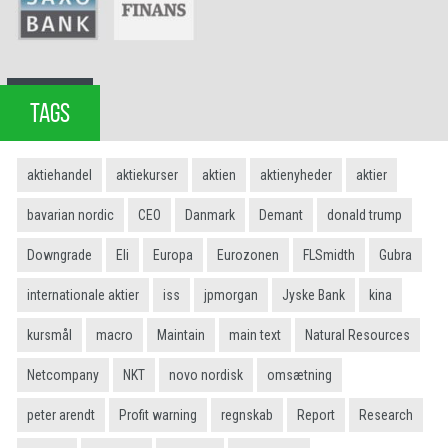
TAGS
aktiehandel
aktiekurser
aktien
aktienyheder
aktier
bavarian nordic
CEO
Danmark
Demant
donald trump
Downgrade
Eli
Europa
Eurozonen
FLSmidth
Gubra
internationale aktier
iss
jpmorgan
Jyske Bank
kina
kursmål
macro
Maintain
main text
Natural Resources
Netcompany
NKT
novo nordisk
omsætning
peter arendt
Profit warning
regnskab
Report
Research