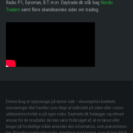
Radio P1, Euroman, B.T. m.m. Daytrade.dk står bag
Nordic
Traders
samt flere skandinaviske sider om trading.
Enhver brug af oplysninger på denne side – eksempelvis konkrete
investeringer eller handler som følge af indholdet på siden eller i vores
uddannelsesforløb er på egen risiko. Daytrader.dk fralægger sig ethvert
ansvar for de resultater, der kan være forårsaget af, at en læser eller
bruger på forskellige måde anvender den information, som præsenteres
her. Al trading indeholder risiko. Handl kun med kapital, som du har råd til