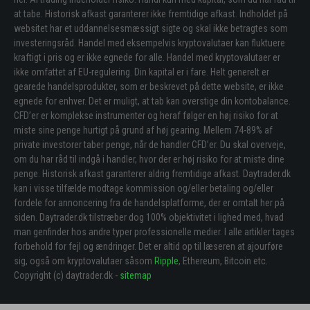
at tabe. Historisk afkast garanterer ikke fremtidige afkast. Indholdet på
websitet har et uddannelsesmæssigt sigte og skal ikke betragtes som
investeringsråd. Handel med eksempelvis kryptovalutaer kan fluktuere
kraftigt i pris og er ikke egnede for alle. Handel med kryptovalutaer er
ikke omfattet af EU-regulering. Din kapital er i fare. Helt generelt er
gearede handelsprodukter, som er beskrevet på dette website, er ikke
egnede for enhver. Det er muligt, at tab kan overstige din kontobalance.
CFD’er er komplekse instrumenter og heraf følger en høj risiko for at
miste sine penge hurtigt på grund af høj gearing. Mellem 74-89% af
private investorer taber penge, når de handler CFD’er. Du skal overveje,
om du har råd til indgå i handler, hvor der er høj risiko for at miste dine
penge. Historisk afkast garanterer aldrig fremtidige afkast. Daytrader.dk
kan i visse tilfælde modtage kommission og/eller betaling og/eller
fordele for annoncering fra de handelsplatforme, der er omtalt her på
siden. Daytrader.dk tilstræber dog 100% objektivitet i lighed med, hvad
man genfinder hos andre typer professionelle medier. I alle artikler tages
forbehold for fejl og ændringer. Det er altid op til læseren at ajourføre
sig, også om kryptovalutaer såsom
Ripple
, Ethereum, Bitcoin etc.
Copyright (c) daytrader.dk -
sitemap