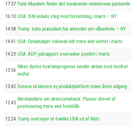
17:37
Feds Musalem finder det nuværende renteniveau passende
16:10
USA: ISM-indeks steg mod forventning i marts – NY
14:58
Trump: Irans præsident har anmodet om våbenhvile – NY
14:41
USA: Detailsalget voksede lidt mere end ventet i marts
14:23
USA: ADP-jobrapport overrasker positivt i marts
Nikes dystre kvartalsprognose sender aktien mod tocifret
13:56
nedtur
13:42
Sonova vil lancere ny produktplatform inden årets udgang
Børshandlere om aktiecomeback: Plusser drevet af
12:43
positionering mere end fredshåb
12:24
Trump overvejer at trække USA ud af Nato