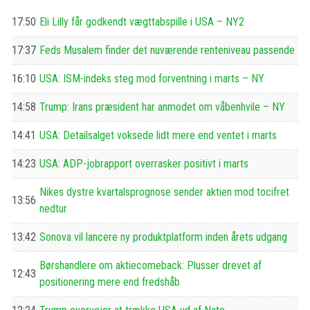
17:50
Eli Lilly får godkendt vægttabspille i USA – NY2
17:37
Feds Musalem finder det nuværende renteniveau passende
16:10
USA: ISM-indeks steg mod forventning i marts – NY
14:58
Trump: Irans præsident har anmodet om våbenhvile – NY
14:41
USA: Detailsalget voksede lidt mere end ventet i marts
14:23
USA: ADP-jobrapport overrasker positivt i marts
Nikes dystre kvartalsprognose sender aktien mod tocifret
13:56
nedtur
13:42
Sonova vil lancere ny produktplatform inden årets udgang
Børshandlere om aktiecomeback: Plusser drevet af
12:43
positionering mere end fredshåb