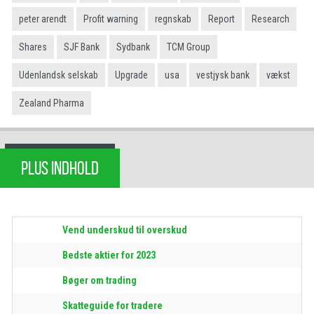
peter arendt
Profit warning
regnskab
Report
Research
Shares
SJF Bank
Sydbank
TCM Group
Udenlandsk selskab
Upgrade
usa
vestjysk bank
vækst
Zealand Pharma
PLUS INDHOLD
Vend underskud til overskud
Bedste aktier for 2023
Bøger om trading
Skatteguide for tradere