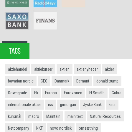
TAGS
aktiehandel
aktiekurser
aktien
aktienyheder
aktier
bavarian nordic
CEO
Danmark
Demant
donald trump
Downgrade
Eli
Europa
Eurozonen
FLSmidth
Gubra
internationale aktier
iss
jpmorgan
Jyske Bank
kina
kursmål
macro
Maintain
main text
Natural Resources
Netcompany
NKT
novo nordisk
omsætning