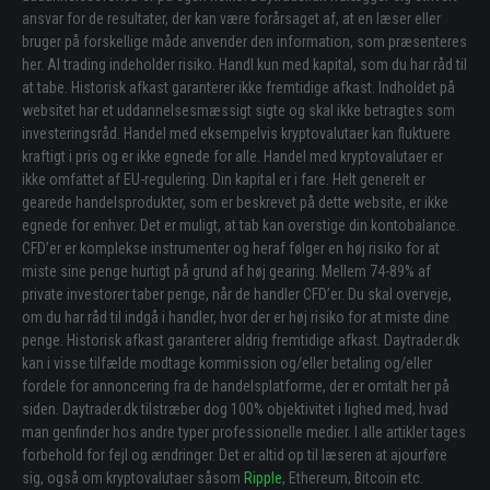
ansvar for de resultater, der kan være forårsaget af, at en læser eller
bruger på forskellige måde anvender den information, som præsenteres
her. Al trading indeholder risiko. Handl kun med kapital, som du har råd til
at tabe. Historisk afkast garanterer ikke fremtidige afkast. Indholdet på
websitet har et uddannelsesmæssigt sigte og skal ikke betragtes som
investeringsråd. Handel med eksempelvis kryptovalutaer kan fluktuere
kraftigt i pris og er ikke egnede for alle. Handel med kryptovalutaer er
ikke omfattet af EU-regulering. Din kapital er i fare. Helt generelt er
gearede handelsprodukter, som er beskrevet på dette website, er ikke
egnede for enhver. Det er muligt, at tab kan overstige din kontobalance.
CFD’er er komplekse instrumenter og heraf følger en høj risiko for at
miste sine penge hurtigt på grund af høj gearing. Mellem 74-89% af
private investorer taber penge, når de handler CFD’er. Du skal overveje,
om du har råd til indgå i handler, hvor der er høj risiko for at miste dine
penge. Historisk afkast garanterer aldrig fremtidige afkast. Daytrader.dk
kan i visse tilfælde modtage kommission og/eller betaling og/eller
fordele for annoncering fra de handelsplatforme, der er omtalt her på
siden. Daytrader.dk tilstræber dog 100% objektivitet i lighed med, hvad
man genfinder hos andre typer professionelle medier. I alle artikler tages
forbehold for fejl og ændringer. Det er altid op til læseren at ajourføre
sig, også om kryptovalutaer såsom
Ripple
, Ethereum, Bitcoin etc.