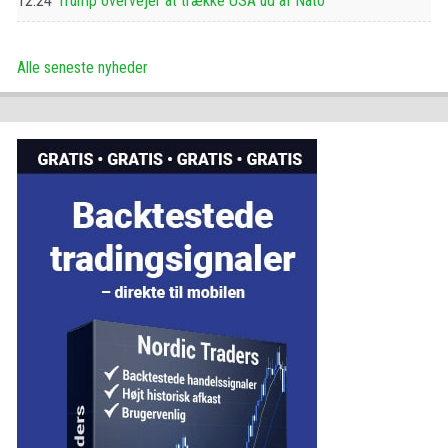
12:24
Trump overvejer at trække USA ud af Nato
Alle seneste nyheder