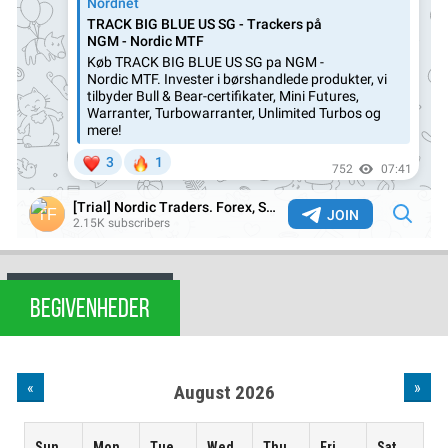
BEGIVENHEDER
«
»
August 2026
Sun
Mon
Tue
Wed
Thu
Fri
Sat