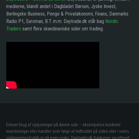
medierne, blandt andet i Dagbladet Børsen, Jyske Invest,
Berlingske Business, Penge & Privatøkonomi, Finans, Danmarks
Radio P1, Euroman, B.T. m.m. Daytrade.dk står bag
Nordic
Traders
samt flere skandinaviske sider om trading.
Enhver brug af oplysninger på denne side – eksempelvis konkrete
investeringer eller handler som følge af indholdet på siden eller i vores
uddannelsesforløb er på egen risiko. Daytrader.dk fralægger sig ethvert