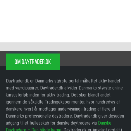
OM DAYTRADER.DK
Daytrader.dk er Danmarks største portal målrettet aktiv handel
med værdipapirer. Daytrader.dk afvikler Danmarks største online
kursusforløb inden for aktiv trading. Det sker blandt andet
igennem de såkaldte Tradingeksperimenter, hvor hundredvis af
danskere hvert år modtager undervisning i trading af flere af
Danmarks professionelle daytradere. Daytrader.dk giver desuden
adgang til et fællesskab for danske daytradere via
Danske
Daytradere – Den hårde kerne
. Daytrader.dk er jævnligt omtalt i