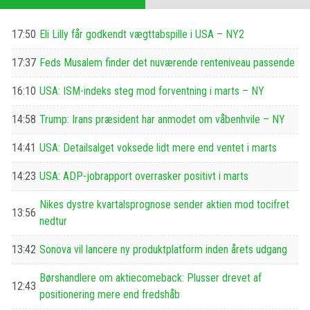
17:50
Eli Lilly får godkendt vægttabspille i USA – NY2
17:37
Feds Musalem finder det nuværende renteniveau passende
16:10
USA: ISM-indeks steg mod forventning i marts – NY
14:58
Trump: Irans præsident har anmodet om våbenhvile – NY
14:41
USA: Detailsalget voksede lidt mere end ventet i marts
14:23
USA: ADP-jobrapport overrasker positivt i marts
Nikes dystre kvartalsprognose sender aktien mod tocifret
13:56
nedtur
13:42
Sonova vil lancere ny produktplatform inden årets udgang
Børshandlere om aktiecomeback: Plusser drevet af
12:43
positionering mere end fredshåb