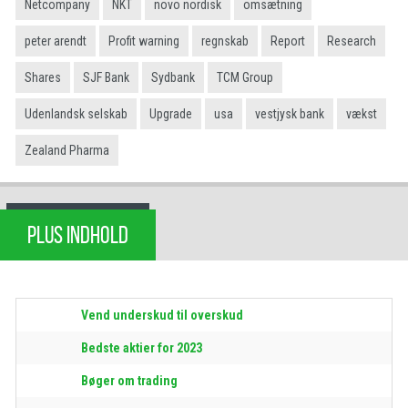
Netcompany
NKT
novo nordisk
omsætning
peter arendt
Profit warning
regnskab
Report
Research
Shares
SJF Bank
Sydbank
TCM Group
Udenlandsk selskab
Upgrade
usa
vestjysk bank
vækst
Zealand Pharma
PLUS INDHOLD
Vend underskud til overskud
Bedste aktier for 2023
Bøger om trading