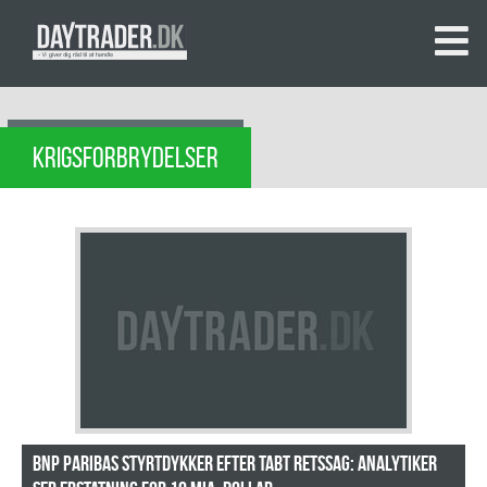
KRIGSFORBRYDELSER
BNP Paribas styrtdykker efter tabt retssag: Analytiker