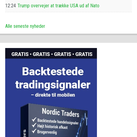
12:24
Trump overvejer at trække USA ud af Nato
Alle seneste nyheder