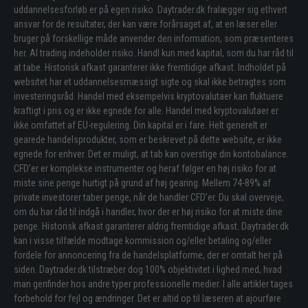
uddannelsesforløb er på egen risiko. Daytrader.dk fralægger sig ethvert
ansvar for de resultater, der kan være forårsaget af, at en læser eller
bruger på forskellige måde anvender den information, som præsenteres
her. Al trading indeholder risiko. Handl kun med kapital, som du har råd til
at tabe. Historisk afkast garanterer ikke fremtidige afkast. Indholdet på
websitet har et uddannelsesmæssigt sigte og skal ikke betragtes som
investeringsråd. Handel med eksempelvis kryptovalutaer kan fluktuere
kraftigt i pris og er ikke egnede for alle. Handel med kryptovalutaer er
ikke omfattet af EU-regulering. Din kapital er i fare. Helt generelt er
gearede handelsprodukter, som er beskrevet på dette website, er ikke
egnede for enhver. Det er muligt, at tab kan overstige din kontobalance.
CFD’er er komplekse instrumenter og heraf følger en høj risiko for at
miste sine penge hurtigt på grund af høj gearing. Mellem 74-89% af
private investorer taber penge, når de handler CFD’er. Du skal overveje,
om du har råd til indgå i handler, hvor der er høj risiko for at miste dine
penge. Historisk afkast garanterer aldrig fremtidige afkast. Daytrader.dk
kan i visse tilfælde modtage kommission og/eller betaling og/eller
fordele for annoncering fra de handelsplatforme, der er omtalt her på
siden. Daytrader.dk tilstræber dog 100% objektivitet i lighed med, hvad
man genfinder hos andre typer professionelle medier. I alle artikler tages
forbehold for fejl og ændringer. Det er altid op til læseren at ajourføre