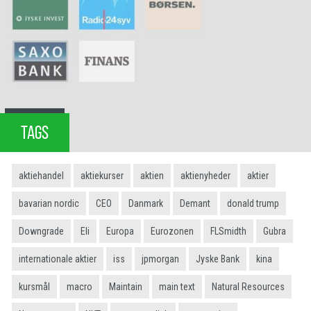
TAGS
aktiehandel
aktiekurser
aktien
aktienyheder
aktier
bavarian nordic
CEO
Danmark
Demant
donald trump
Downgrade
Eli
Europa
Eurozonen
FLSmidth
Gubra
internationale aktier
iss
jpmorgan
Jyske Bank
kina
kursmål
macro
Maintain
main text
Natural Resources