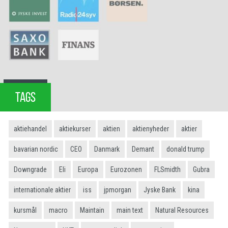
TAGS
aktiehandel
aktiekurser
aktien
aktienyheder
aktier
bavarian nordic
CEO
Danmark
Demant
donald trump
Downgrade
Eli
Europa
Eurozonen
FLSmidth
Gubra
internationale aktier
iss
jpmorgan
Jyske Bank
kina
kursmål
macro
Maintain
main text
Natural Resources