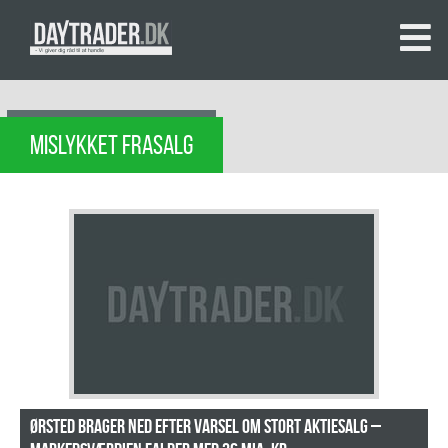
MISLYKKET FRASALG
Ørsted brager ned efter varsel om stort aktiesalg –