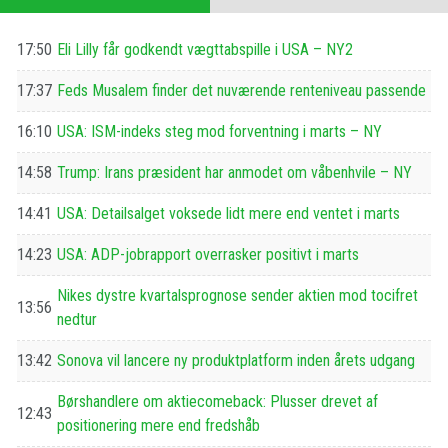
17:50
Eli Lilly får godkendt vægttabspille i USA – NY2
17:37
Feds Musalem finder det nuværende renteniveau passende
16:10
USA: ISM-indeks steg mod forventning i marts – NY
14:58
Trump: Irans præsident har anmodet om våbenhvile – NY
14:41
USA: Detailsalget voksede lidt mere end ventet i marts
14:23
USA: ADP-jobrapport overrasker positivt i marts
Nikes dystre kvartalsprognose sender aktien mod tocifret
13:56
nedtur
13:42
Sonova vil lancere ny produktplatform inden årets udgang
Børshandlere om aktiecomeback: Plusser drevet af
12:43
positionering mere end fredshåb