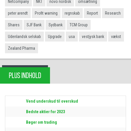
Netcompany
NKT
novo nordisk
omsætning
peter arendt
Profit warning
regnskab
Report
Research
Shares
SJF Bank
Sydbank
TCM Group
Udenlandsk selskab
Upgrade
usa
vestjysk bank
vækst
Zealand Pharma
PLUS INDHOLD
Vend underskud til overskud
Bedste aktier for 2023
Bøger om trading