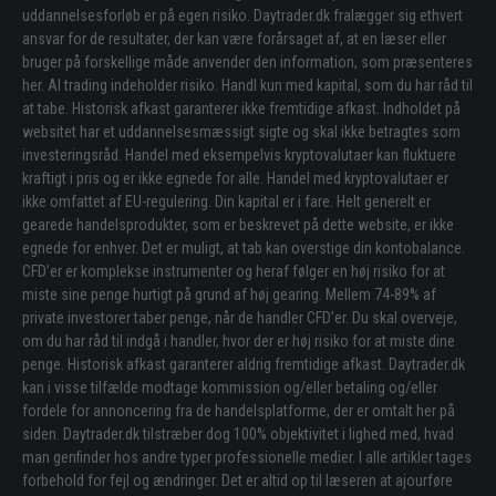
uddannelsesforløb er på egen risiko. Daytrader.dk fralægger sig ethvert
ansvar for de resultater, der kan være forårsaget af, at en læser eller
bruger på forskellige måde anvender den information, som præsenteres
her. Al trading indeholder risiko. Handl kun med kapital, som du har råd til
at tabe. Historisk afkast garanterer ikke fremtidige afkast. Indholdet på
websitet har et uddannelsesmæssigt sigte og skal ikke betragtes som
investeringsråd. Handel med eksempelvis kryptovalutaer kan fluktuere
kraftigt i pris og er ikke egnede for alle. Handel med kryptovalutaer er
ikke omfattet af EU-regulering. Din kapital er i fare. Helt generelt er
gearede handelsprodukter, som er beskrevet på dette website, er ikke
egnede for enhver. Det er muligt, at tab kan overstige din kontobalance.
CFD’er er komplekse instrumenter og heraf følger en høj risiko for at
miste sine penge hurtigt på grund af høj gearing. Mellem 74-89% af
private investorer taber penge, når de handler CFD’er. Du skal overveje,
om du har råd til indgå i handler, hvor der er høj risiko for at miste dine
penge. Historisk afkast garanterer aldrig fremtidige afkast. Daytrader.dk
kan i visse tilfælde modtage kommission og/eller betaling og/eller
fordele for annoncering fra de handelsplatforme, der er omtalt her på
siden. Daytrader.dk tilstræber dog 100% objektivitet i lighed med, hvad
man genfinder hos andre typer professionelle medier. I alle artikler tages
forbehold for fejl og ændringer. Det er altid op til læseren at ajourføre