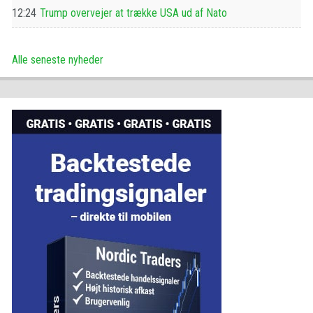
12:24
Trump overvejer at trække USA ud af Nato
Alle seneste nyheder