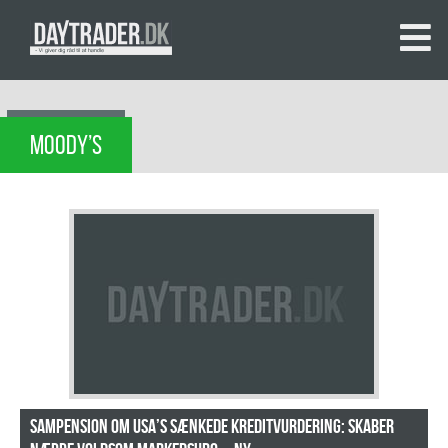
MOODY’S
Sampension om USA’s sænkede kreditvurdering: Skaber