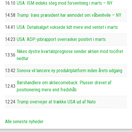
16:10
USA: ISM-indeks steg mod forventning i marts – NY
14:58
Trump: Irans præsident har anmodet om våbenhvile – NY
14:41
USA: Detailsalget voksede lidt mere end ventet i marts
14:23
USA: ADP-jobrapport overrasker positivt i marts
Nikes dystre kvartalsprognose sender aktien mod tocifret
13:56
nedtur
13:42
Sonova vil lancere ny produktplatform inden årets udgang
Børshandlere om aktiecomeback: Plusser drevet af
12:43
positionering mere end fredshåb
12:24
Trump overvejer at trække USA ud af Nato
Alle seneste nyheder