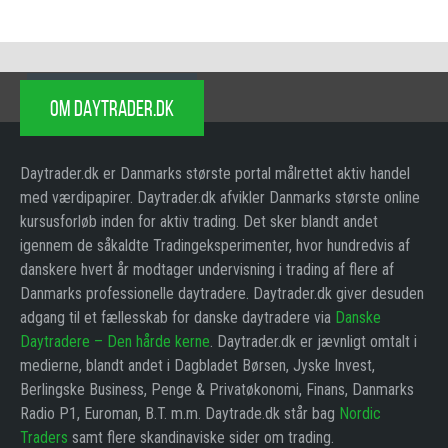
OM DAYTRADER.DK
Daytrader.dk er Danmarks største portal målrettet aktiv handel
med værdipapirer. Daytrader.dk afvikler Danmarks største online
kursusforløb inden for aktiv trading. Det sker blandt andet
igennem de såkaldte Tradingeksperimenter, hvor hundredvis af
danskere hvert år modtager undervisning i trading af flere af
Danmarks professionelle daytradere. Daytrader.dk giver desuden
adgang til et fællesskab for danske daytradere via
Danske
Daytradere – Den hårde kerne
. Daytrader.dk er jævnligt omtalt i
medierne, blandt andet i Dagbladet Børsen, Jyske Invest,
Berlingske Business, Penge & Privatøkonomi, Finans, Danmarks
Radio P1, Euroman, B.T. m.m. Daytrade.dk står bag
Nordic
Traders
samt flere skandinaviske sider om trading.