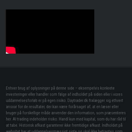
Enhver brug af oplysninger på denne side – eksempelvis konkrete
investeringer eller handler som følge af indholdet på siden eller i vores
uddannelsesforløb er på egen risiko. Daytrader.dk fralægger sig ethvert
ansvar for de resultater, der kan være forårsaget af, at en læser eller
bruger på forskellige måde anvender den information, som præsenteres
her. Al trading indeholder risiko. Handl kun med kapital, som du har råd til
at tabe. Historisk afkast garanterer ikke fremtidige afkast. Indholdet på
websitet har et uddannelsesmæssigt sigte og skal ikke betragtes som