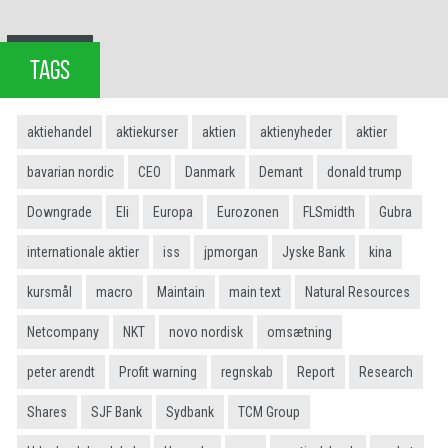
TAGS
aktiehandel
aktiekurser
aktien
aktienyheder
aktier
bavarian nordic
CEO
Danmark
Demant
donald trump
Downgrade
Eli
Europa
Eurozonen
FLSmidth
Gubra
internationale aktier
iss
jpmorgan
Jyske Bank
kina
kursmål
macro
Maintain
main text
Natural Resources
Netcompany
NKT
novo nordisk
omsætning
peter arendt
Profit warning
regnskab
Report
Research
Shares
SJF Bank
Sydbank
TCM Group