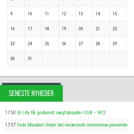
9
10
11
12
13
14
15
16
17
18
19
20
21
22
23
24
25
26
27
28
29
30
31
SENESTE NYHEDER
17:50
Eli Lilly får godkendt vægttabspille i USA – NY2
17:37
Feds Musalem finder det nuværende renteniveau passende