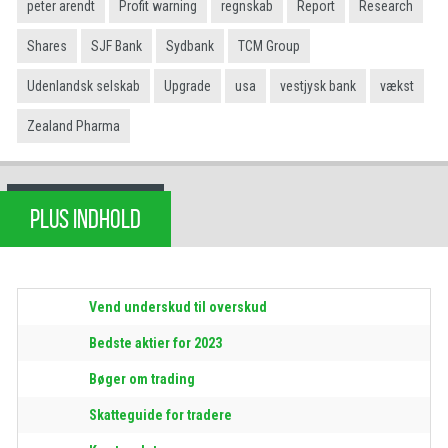
peter arendt
Profit warning
regnskab
Report
Research
Shares
SJF Bank
Sydbank
TCM Group
Udenlandsk selskab
Upgrade
usa
vestjysk bank
vækst
Zealand Pharma
PLUS INDHOLD
Vend underskud til overskud
Bedste aktier for 2023
Bøger om trading
Skatteguide for tradere