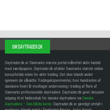
OM DAYTRADER.DK
Daytrader.dk er Danmarks største portal målrettet aktiv handel
med værdipapirer. Daytrader.dk afvikler Danmarks største online
kursusforløb inden for aktiv trading. Det sker blandt andet
igennem de såkaldte Tradingeksperimenter, hvor hundredvis af
danskere hvert år modtager undervisning i trading af flere af
Danmarks professionelle daytradere. Daytrader.dk giver desuden
adgang til et fællesskab for danske daytradere via
Danske
Daytradere – Den hårde kerne
. Daytrader.dk er jævnligt omtalt i
medierne, blandt andet i Dagbladet Børsen, Jyske Invest,