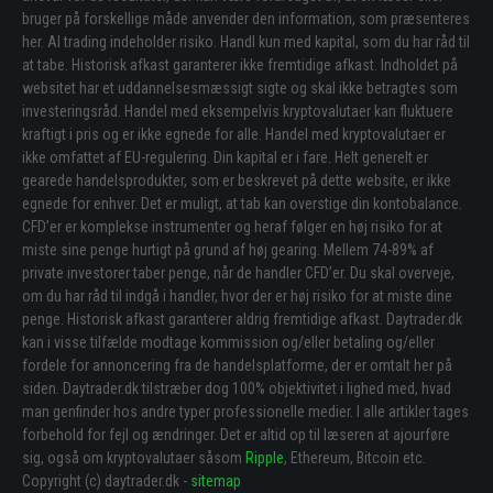
bruger på forskellige måde anvender den information, som præsenteres
her. Al trading indeholder risiko. Handl kun med kapital, som du har råd til
at tabe. Historisk afkast garanterer ikke fremtidige afkast. Indholdet på
websitet har et uddannelsesmæssigt sigte og skal ikke betragtes som
investeringsråd. Handel med eksempelvis kryptovalutaer kan fluktuere
kraftigt i pris og er ikke egnede for alle. Handel med kryptovalutaer er
ikke omfattet af EU-regulering. Din kapital er i fare. Helt generelt er
gearede handelsprodukter, som er beskrevet på dette website, er ikke
egnede for enhver. Det er muligt, at tab kan overstige din kontobalance.
CFD’er er komplekse instrumenter og heraf følger en høj risiko for at
miste sine penge hurtigt på grund af høj gearing. Mellem 74-89% af
private investorer taber penge, når de handler CFD’er. Du skal overveje,
om du har råd til indgå i handler, hvor der er høj risiko for at miste dine
penge. Historisk afkast garanterer aldrig fremtidige afkast. Daytrader.dk
kan i visse tilfælde modtage kommission og/eller betaling og/eller
fordele for annoncering fra de handelsplatforme, der er omtalt her på
siden. Daytrader.dk tilstræber dog 100% objektivitet i lighed med, hvad
man genfinder hos andre typer professionelle medier. I alle artikler tages
forbehold for fejl og ændringer. Det er altid op til læseren at ajourføre
sig, også om kryptovalutaer såsom
Ripple
, Ethereum, Bitcoin etc.
Copyright (c) daytrader.dk -
sitemap