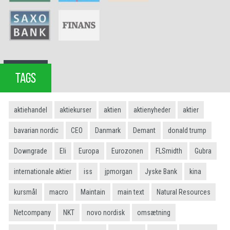
TAGS
aktiehandel
aktiekurser
aktien
aktienyheder
aktier
bavarian nordic
CEO
Danmark
Demant
donald trump
Downgrade
Eli
Europa
Eurozonen
FLSmidth
Gubra
internationale aktier
iss
jpmorgan
Jyske Bank
kina
kursmål
macro
Maintain
main text
Natural Resources
Netcompany
NKT
novo nordisk
omsætning