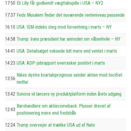
17:50
Eli Lilly får godkendt vægttabspille i USA – NY2
17:37
Feds Musalem finder det nuværende renteniveau passende
16:10
USA: ISM-indeks steg mod forventning i marts – NY
14:58
Trump: Irans præsident har anmodet om våbenhvile – NY
14:41
USA: Detailsalget voksede lidt mere end ventet i marts
14:23
USA: ADP-jobrapport overrasker positivt i marts
Nikes dystre kvartalsprognose sender aktien mod tocifret
13:56
nedtur
13:42
Sonova vil lancere ny produktplatform inden årets udgang
Børshandlere om aktiecomeback: Plusser drevet af
12:43
positionering mere end fredshåb
12:24
Trump overvejer at trække USA ud af Nato