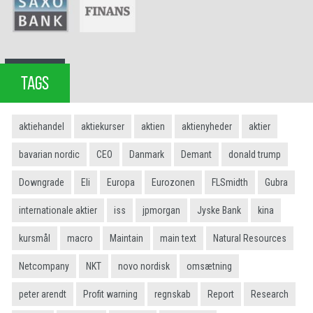
TAGS
aktiehandel
aktiekurser
aktien
aktienyheder
aktier
bavarian nordic
CEO
Danmark
Demant
donald trump
Downgrade
Eli
Europa
Eurozonen
FLSmidth
Gubra
internationale aktier
iss
jpmorgan
Jyske Bank
kina
kursmål
macro
Maintain
main text
Natural Resources
Netcompany
NKT
novo nordisk
omsætning
peter arendt
Profit warning
regnskab
Report
Research