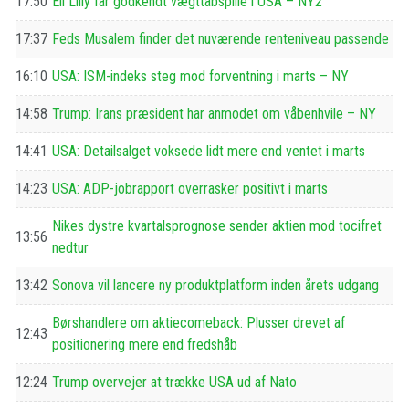
17:50
Eli Lilly får godkendt vægttabspille i USA – NY2
17:37
Feds Musalem finder det nuværende renteniveau passende
16:10
USA: ISM-indeks steg mod forventning i marts – NY
14:58
Trump: Irans præsident har anmodet om våbenhvile – NY
14:41
USA: Detailsalget voksede lidt mere end ventet i marts
14:23
USA: ADP-jobrapport overrasker positivt i marts
Nikes dystre kvartalsprognose sender aktien mod tocifret
13:56
nedtur
13:42
Sonova vil lancere ny produktplatform inden årets udgang
Børshandlere om aktiecomeback: Plusser drevet af
12:43
positionering mere end fredshåb
12:24
Trump overvejer at trække USA ud af Nato