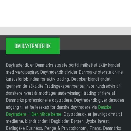
OM DAYTRADER.DK
Daytrader.dk er Danmarks største portal målrettet aktiv handel
med værdipapirer. Daytrader.dk afvikler Danmarks største online
kursusforløb inden for aktiv trading. Det sker blandt andet
igennem de såkaldte Tradingeksperimenter, hvor hundredvis af
danskere hvert år modtager undervisning i trading af flere af
Danmarks professionelle daytradere. Daytrader.dk giver desuden
adgang til et fællesskab for danske daytradere via
Danske
Daytradere – Den hårde kerne
. Daytrader.dk er jævnligt omtalt i
medierne, blandt andet i Dagbladet Børsen, Jyske Invest,
Berlingske Business, Penge & Privatøkonomi, Finans, Danmarks