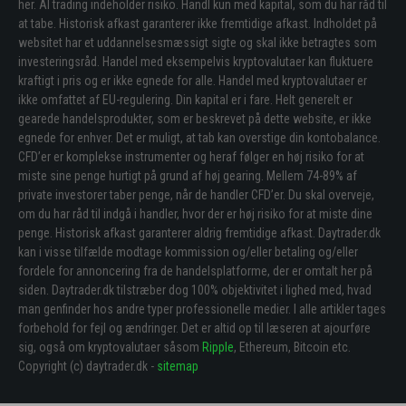
her. Al trading indeholder risiko. Handl kun med kapital, som du har råd til
at tabe. Historisk afkast garanterer ikke fremtidige afkast. Indholdet på
websitet har et uddannelsesmæssigt sigte og skal ikke betragtes som
investeringsråd. Handel med eksempelvis kryptovalutaer kan fluktuere
kraftigt i pris og er ikke egnede for alle. Handel med kryptovalutaer er
ikke omfattet af EU-regulering. Din kapital er i fare. Helt generelt er
gearede handelsprodukter, som er beskrevet på dette website, er ikke
egnede for enhver. Det er muligt, at tab kan overstige din kontobalance.
CFD’er er komplekse instrumenter og heraf følger en høj risiko for at
miste sine penge hurtigt på grund af høj gearing. Mellem 74-89% af
private investorer taber penge, når de handler CFD’er. Du skal overveje,
om du har råd til indgå i handler, hvor der er høj risiko for at miste dine
penge. Historisk afkast garanterer aldrig fremtidige afkast. Daytrader.dk
kan i visse tilfælde modtage kommission og/eller betaling og/eller
fordele for annoncering fra de handelsplatforme, der er omtalt her på
siden. Daytrader.dk tilstræber dog 100% objektivitet i lighed med, hvad
man genfinder hos andre typer professionelle medier. I alle artikler tages
forbehold for fejl og ændringer. Det er altid op til læseren at ajourføre
sig, også om kryptovalutaer såsom
Ripple
, Ethereum, Bitcoin etc.
Copyright (c) daytrader.dk -
sitemap