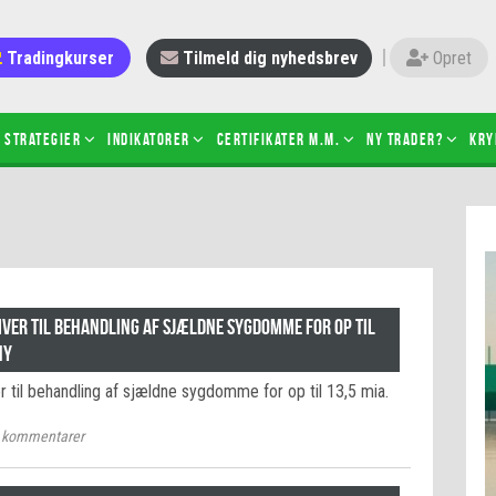
Tradingkurser
Tilmeld dig nyhedsbrev
Opret
Strategier
Indikatorer
Certifikater m.m.
Ny trader?
Kry
 gang med daytrading
Candlesticks – hvad er det?
r de bedste tradere og
Det betyder de nye ESMA-regler
torer
ABCD-mønsteret
 bruges stop-loss
Shortselling
iver til behandling af sjældne sygdomme for op til
sætter du på spil ved CFD-
NY
Gearing af aktier – hvad er det?
el?
 til behandling af sjældne sygdomme for op til 13,5 mia.
 fungerer BULL & BEAR-
ikater
kommentarer