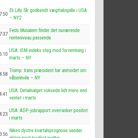
Eli Lilly får godkendt vægttabspille i USA
7:50
– NY2
Feds Musalem finder det nuværende
7:37
renteniveau passende
USA: ISM-indeks steg mod forventning i
6:10
marts – NY
Trump: Irans præsident har anmodet om
4:58
våbenhvile – NY
USA: Detailsalget voksede lidt mere end
4:41
ventet i marts
USA: ADP-jobrapport overrasker positivt
4:23
i marts
Nikes dystre kvartalsprognose sender
3:56
aktien mod tocifret nedtur