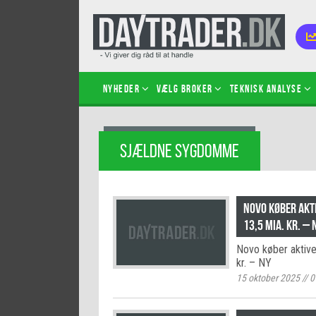
Nyheder
Vælg broker
Teknisk analyse
Kom i
SJÆLDNE SYGDOMME
Kopié
inves
Sådan
Novo køber akt
Hvad 
13,5 mia. kr. – 
hand
Novo køber aktiver
Sådan
kr. – NY
certif
15 oktober 2025
//
0