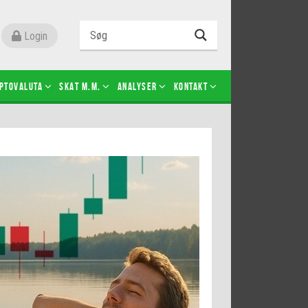
Login
ptovaluta
SKAT m.m.
Analyser
Kontakt
Level 2
Futures-kontrakter
Kopier Christian Jain Kongsted
Kopier Jeppe Kirk Bonde