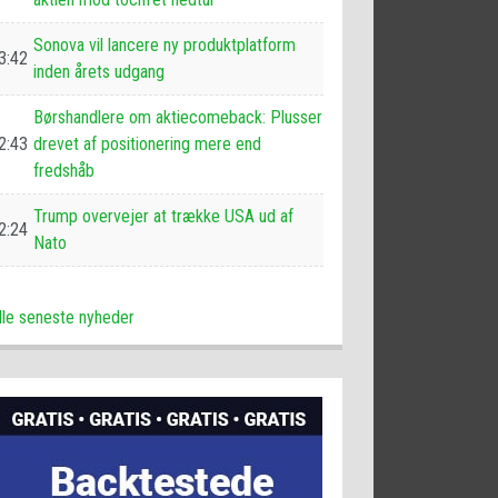
Sonova vil lancere ny produktplatform
3:42
inden årets udgang
Børshandlere om aktiecomeback: Plusser
2:43
drevet af positionering mere end
fredshåb
Trump overvejer at trække USA ud af
2:24
Nato
lle seneste nyheder