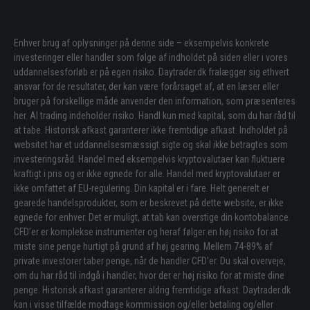
Enhver brug af oplysninger på denne side – eksempelvis konkrete
investeringer eller handler som følge af indholdet på siden eller i vores
uddannelsesforløb er på egen risiko. Daytrader.dk fralægger sig ethvert
ansvar for de resultater, der kan være forårsaget af, at en læser eller
bruger på forskellige måde anvender den information, som præsenteres
her. Al trading indeholder risiko. Handl kun med kapital, som du har råd til
at tabe. Historisk afkast garanterer ikke fremtidige afkast. Indholdet på
websitet har et uddannelsesmæssigt sigte og skal ikke betragtes som
investeringsråd. Handel med eksempelvis kryptovalutaer kan fluktuere
kraftigt i pris og er ikke egnede for alle. Handel med kryptovalutaer er
ikke omfattet af EU-regulering. Din kapital er i fare. Helt generelt er
gearede handelsprodukter, som er beskrevet på dette website, er ikke
egnede for enhver. Det er muligt, at tab kan overstige din kontobalance.
CFD’er er komplekse instrumenter og heraf følger en høj risiko for at
miste sine penge hurtigt på grund af høj gearing. Mellem 74-89% af
private investorer taber penge, når de handler CFD’er. Du skal overveje,
om du har råd til indgå i handler, hvor der er høj risiko for at miste dine
penge. Historisk afkast garanterer aldrig fremtidige afkast. Daytrader.dk
kan i visse tilfælde modtage kommission og/eller betaling og/eller