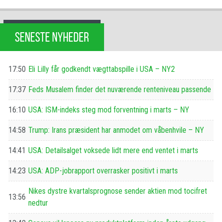
SENESTE NYHEDER
17:50
Eli Lilly får godkendt vægttabspille i USA – NY2
17:37
Feds Musalem finder det nuværende renteniveau passende
16:10
USA: ISM-indeks steg mod forventning i marts – NY
14:58
Trump: Irans præsident har anmodet om våbenhvile – NY
14:41
USA: Detailsalget voksede lidt mere end ventet i marts
14:23
USA: ADP-jobrapport overrasker positivt i marts
Nikes dystre kvartalsprognose sender aktien mod tocifret
13:56
nedtur