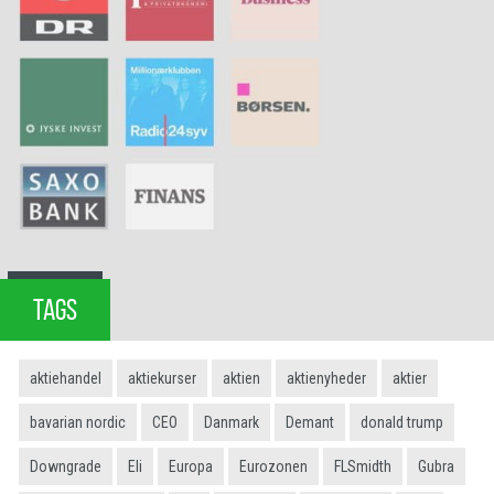
TAGS
aktiehandel
aktiekurser
aktien
aktienyheder
aktier
bavarian nordic
CEO
Danmark
Demant
donald trump
Downgrade
Eli
Europa
Eurozonen
FLSmidth
Gubra