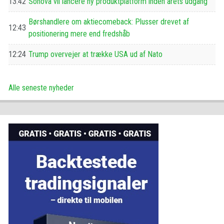
13:42
Sonova vil lancere ny produktplatform inden årets udgang
Børshandlere om aktiecomeback: Plusser drevet af
12:43
positionering mere end fredshåb
12:24
Trump overvejer at trække USA ud af Nato
Alle seneste nyheder