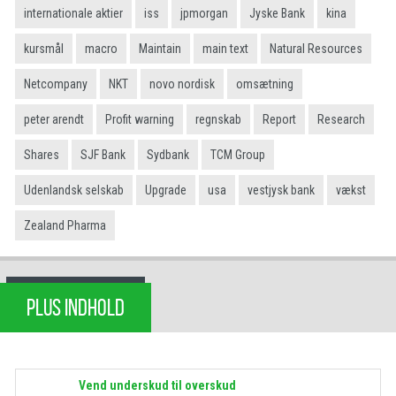
internationale aktier
iss
jpmorgan
Jyske Bank
kina
kursmål
macro
Maintain
main text
Natural Resources
Netcompany
NKT
novo nordisk
omsætning
peter arendt
Profit warning
regnskab
Report
Research
Shares
SJF Bank
Sydbank
TCM Group
Udenlandsk selskab
Upgrade
usa
vestjysk bank
vækst
Zealand Pharma
PLUS INDHOLD
Vend underskud til overskud