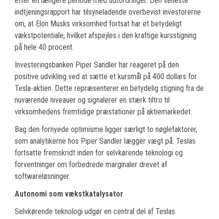
efter en længere periode med udfordringer. Den seneste
indtjeningsrapport har tilsyneladende overbevist investorerne
om, at Elon Musks virksomhed fortsat har et betydeligt
vækstpotentiale, hvilket afspejles i den kraftige kursstigning
på hele 40 procent.
Investeringsbanken Piper Sandler har reageret på den
positive udvikling ved at sætte et kursmål på 400 dollars for
Tesla-aktien. Dette repræsenterer en betydelig stigning fra de
nuværende niveauer og signalerer en stærk tiltro til
virksomhedens fremtidige præstationer på aktiemarkedet.
Bag den fornyede optimisme ligger særligt to nøglefaktorer,
som analytikerne hos Piper Sandler lægger vægt på: Teslas
fortsatte fremskridt inden for selvkørende teknologi og
forventninger om forbedrede marginaler drevet af
softwareløsninger.
Autonomi som vækstkatalysator
Selvkørende teknologi udgør en central del af Teslas