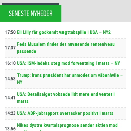
SENESTE NYHEDER
17:50
Eli Lilly får godkendt vægttabspille i USA – NY2
Feds Musalem finder det nuværende renteniveau
17:37
passende
16:10
USA: ISM-indeks steg mod forventning i marts – NY
Trump: Irans præsident har anmodet om våbenhvile –
14:58
NY
USA: Detailsalget voksede lidt mere end ventet i
14:41
marts
14:23
USA: ADP-jobrapport overrasker positivt i marts
Nikes dystre kvartalsprognose sender aktien mod
13:56