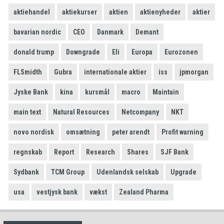
aktiehandel
aktiekurser
aktien
aktienyheder
aktier
bavarian nordic
CEO
Danmark
Demant
donald trump
Downgrade
Eli
Europa
Eurozonen
FLSmidth
Gubra
internationale aktier
iss
jpmorgan
Jyske Bank
kina
kursmål
macro
Maintain
main text
Natural Resources
Netcompany
NKT
novo nordisk
omsætning
peter arendt
Profit warning
regnskab
Report
Research
Shares
SJF Bank
Sydbank
TCM Group
Udenlandsk selskab
Upgrade
usa
vestjysk bank
vækst
Zealand Pharma