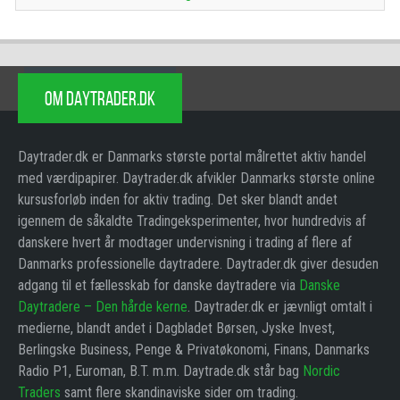
OM DAYTRADER.DK
Daytrader.dk er Danmarks største portal målrettet aktiv handel
med værdipapirer. Daytrader.dk afvikler Danmarks største online
kursusforløb inden for aktiv trading. Det sker blandt andet
igennem de såkaldte Tradingeksperimenter, hvor hundredvis af
danskere hvert år modtager undervisning i trading af flere af
Danmarks professionelle daytradere. Daytrader.dk giver desuden
adgang til et fællesskab for danske daytradere via
Danske
Daytradere – Den hårde kerne
. Daytrader.dk er jævnligt omtalt i
medierne, blandt andet i Dagbladet Børsen, Jyske Invest,
Berlingske Business, Penge & Privatøkonomi, Finans, Danmarks
Radio P1, Euroman, B.T. m.m. Daytrade.dk står bag
Nordic
Traders
samt flere skandinaviske sider om trading.