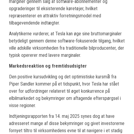
marginer gennem salg af software-abonnementer og
opgraderinger til eksisterende køretøjer, hvilket
repræsenterer en attraktiv forretningsmodel med
tilbagevendende indtægter.
Analytikerne vurderer, at Tesla kan øge sine bruttomarginaler
betydeligt gennem denne software-fokuserede tilgang, hvilket
ville adskille virksomheden fra traditionelle bilproducenter, der
typisk opererer med lavere marginaler.
Markedsreaktion og fremtidsudsigter
Den positive kursudvikling og det optimistiske kursmål fra
Piper Sandler kommer på et tidspunkt, hvor Tesla har stået
over for udfordringer relateret til øget konkurrence på
elbilmarkedet og bekymringer om aftagende efterspørgsel i
visse regioner.
Indtjeningsrapporten fra 14. maj 2025 synes dog at have
adresseret mange af disse bekymringer og givet investorerne
fornyet tiltro til virksomhedens evne til at navigere i et stadig