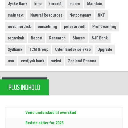
Jyske Bank
kina
kursmål
macro
Maintain
main text
Natural Resources
Netcompany
NKT
novo nordisk
omsætning
peter arendt
Profit warning
regnskab
Report
Research
Shares
SJF Bank
Sydbank
TCM Group
Udenlandsk selskab
Upgrade
usa
vestjysk bank
vækst
Zealand Pharma
PLUS INDHOLD
Vend underskud til overskud
Bedste aktier for 2023