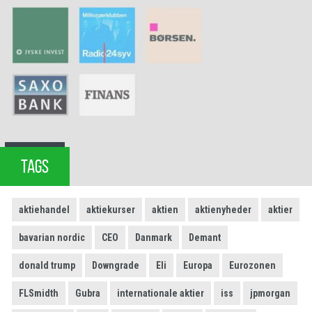
TAGS
aktiehandel
aktiekurser
aktien
aktienyheder
aktier
bavarian nordic
CEO
Danmark
Demant
donald trump
Downgrade
Eli
Europa
Eurozonen
FLSmidth
Gubra
internationale aktier
iss
jpmorgan