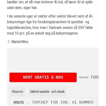
handler om, at når man inviterer AI ind, så lærer AI at spille
uden dem, siger han.
I de seneste uger er sektor efter sektor blevet ramt af AI-
bekymringer lige fra forsikringsbranchen til speditør- og
logistikbranchen, hvor man i Danmark senest så DSV falde
med 10 pct. på en enkelt dag på bekymringerne.
.\˙ MarketWire
HENT GRATIS E-BOG
<<<< FORSTÅ
Shares
Udenlandsk selskab
TOPCHEF FOR ION: AI KOMMER TIL 
UPDATES