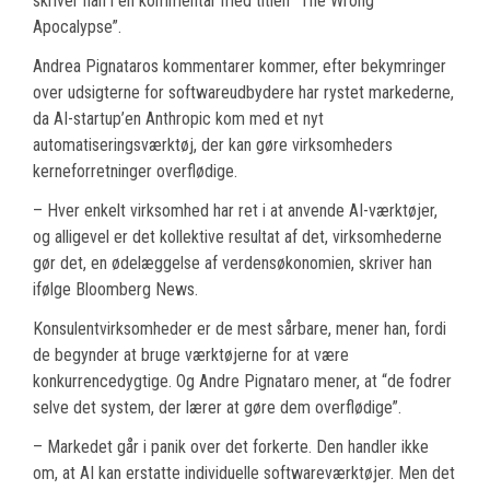
skriver han i en kommentar med titlen “The Wrong
Apocalypse”.
Andrea Pignataros kommentarer kommer, efter bekymringer
over udsigterne for softwareudbydere har rystet markederne,
da AI-startup’en Anthropic kom med et nyt
automatiseringsværktøj, der kan gøre virksomheders
kerneforretninger overflødige.
– Hver enkelt virksomhed har ret i at anvende AI-værktøjer,
og alligevel er det kollektive resultat af det, virksomhederne
gør det, en ødelæggelse af verdensøkonomien, skriver han
ifølge Bloomberg News.
Konsulentvirksomheder er de mest sårbare, mener han, fordi
de begynder at bruge værktøjerne for at være
konkurrencedygtige. Og Andre Pignataro mener, at “de fodrer
selve det system, der lærer at gøre dem overflødige”.
– Markedet går i panik over det forkerte. Den handler ikke
om, at AI kan erstatte individuelle softwareværktøjer. Men det