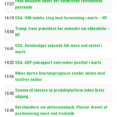
Feds Musalem finder det nuværende renteniveau
17:37
passende
16:10
USA: ISM-indeks steg mod forventning i marts – NY
Trump: Irans præsident har anmodet om våbenhvile –
14:58
NY
USA: Detailsalget voksede lidt mere end ventet i
14:41
marts
14:23
USA: ADP-jobrapport overrasker positivt i marts
Nikes dystre kvartalsprognose sender aktien mod
13:56
tocifret nedtur
Sonova vil lancere ny produktplatform inden årets
13:42
udgang
Børshandlere om aktiecomeback: Plusser drevet af
12:43
positionering mere end fredshåb