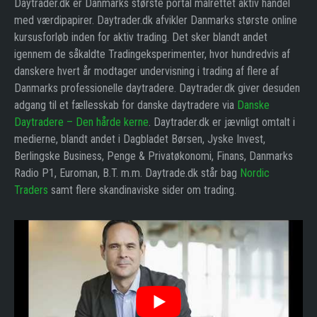
Daytrader.dk er Danmarks største portal målrettet aktiv handel
med værdipapirer. Daytrader.dk afvikler Danmarks største online
kursusforløb inden for aktiv trading. Det sker blandt andet
igennem de såkaldte Tradingeksperimenter, hvor hundredvis af
danskere hvert år modtager undervisning i trading af flere af
Danmarks professionelle daytradere. Daytrader.dk giver desuden
adgang til et fællesskab for danske daytradere via
Danske
Daytradere – Den hårde kerne
. Daytrader.dk er jævnligt omtalt i
medierne, blandt andet i Dagbladet Børsen, Jyske Invest,
Berlingske Business, Penge & Privatøkonomi, Finans, Danmarks
Radio P1, Euroman, B.T. m.m. Daytrade.dk står bag
Nordic
Traders
samt flere skandinaviske sider om trading.