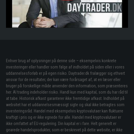
Enhver brug af oplysninger på denne side – eksempelvis konkrete
investeringer eller handler som følge af indholdet på siden eller i vores
uddannelsesforløb er på egen risiko. Daytrader.dk fralægger sig ethvert
ansvar for de resultater, der kan være forårsaget af, at en læser eller
bruger på forskellige måde anvender den information, som præsenteres
her. Al trading indeholder risiko. Handl kun med kapital, som du har råd til
at tabe. Historisk afkast garanterer ikke fremtidige afkast. Indholdet på
websitet har et uddannelsesmæssigt sigte og skal ikke betragtes som
investeringsråd. Handel med eksempelvis kryptovalutaer kan fluktuere
kraftigt i pris og er ikke egnede for alle. Handel med kryptovalutaer er
ikke omfattet af EU-regulering. Din kapital er i fare. Helt generelt er
gearede handelsprodukter, som er beskrevet på dette website, er ikke