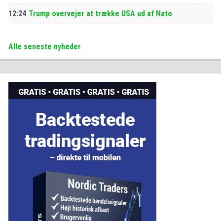
12:24
Trump overvejer at trække USA ud af Nato
Alle seneste nyheder