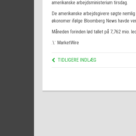
amerikanske arbejdsministerium tirsdag.
De amerikanske arbejdsgivere søgte nemlig 7
økonomer ifølge Bloomberg News havde vent
Måneden forinden lød tallet på 7,762 mio. ledi
.\˙ MarketWire
TIDLIGERE INDLÆG