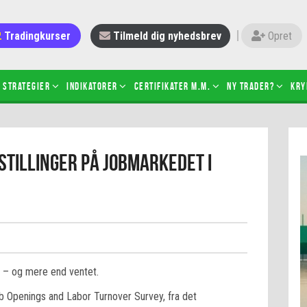
Tradingkurser
Tilmeld dig nyhedsbrev
Opret
Strategier
Indikatorer
Certifikater m.m.
Ny trader?
Kry
 gang med daytrading
Candlesticks – hvad er det?
stillinger på jobmarkedet i
r de bedste tradere og
Det betyder de nye ESMA-regler
torer
ABCD-mønsteret
 bruges stop-loss
Shortselling
sætter du på spil ved CFD-
Gearing af aktier – hvad er det?
el?
 fungerer BULL & BEAR-
ikater
rts – og mere end ventet.
b Openings and Labor Turnover Survey, fra det