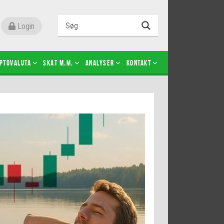
Login
ptovaluta
SKAT m.m.
Analyser
Kontakt
Level 2
Futures-kontrakter
Kopier Christian Jain Kongsted
Kopier Jeppe Kirk Bonde