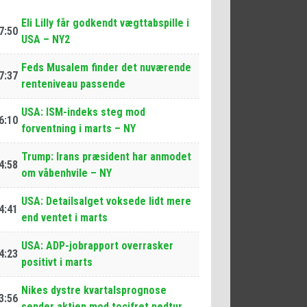
Eli Lilly får godkendt vægttabspille i
7:50
USA – NY2
Feds Musalem finder det nuværende
7:37
renteniveau passende
USA: ISM-indeks steg mod
6:10
forventning i marts – NY
Trump: Irans præsident har anmodet
4:58
om våbenhvile – NY
USA: Detailsalget voksede lidt mere
4:41
end ventet i marts
USA: ADP-jobrapport overrasker
4:23
positivt i marts
Nikes dystre kvartalsprognose
3:56
sender aktien mod tocifret nedtur