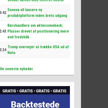
Sonova vil lancere ny
3:42
produktplatform inden årets udgang
Børshandlere om aktiecomeback:
2:43
Plusser drevet af positionering mere
end fredshåb
Trump overvejer at trække USA ud af
2:24
Nato
lle seneste nyheder