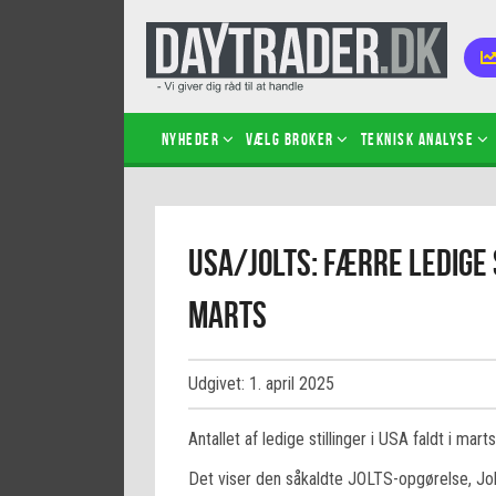
Nyheder
Vælg broker
Teknisk analyse
Kom i
USA/JOLTS: Færre ledige 
Kopié
inves
marts
Sådan
Hvad 
hand
Udgivet: 1. april 2025
Sådan
certif
Antallet af ledige stillinger i USA faldt i ma
Det viser den såkaldte JOLTS-opgørelse, Jo