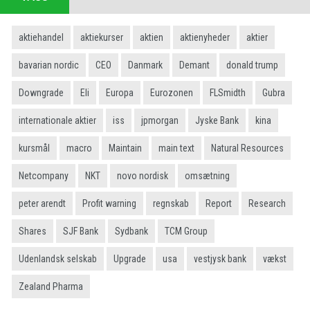
aktiehandel
aktiekurser
aktien
aktienyheder
aktier
bavarian nordic
CEO
Danmark
Demant
donald trump
Downgrade
Eli
Europa
Eurozonen
FLSmidth
Gubra
internationale aktier
iss
jpmorgan
Jyske Bank
kina
kursmål
macro
Maintain
main text
Natural Resources
Netcompany
NKT
novo nordisk
omsætning
peter arendt
Profit warning
regnskab
Report
Research
Shares
SJF Bank
Sydbank
TCM Group
Udenlandsk selskab
Upgrade
usa
vestjysk bank
vækst
Zealand Pharma