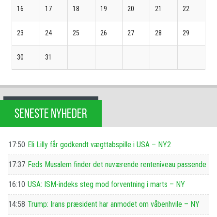
16
17
18
19
20
21
22
23
24
25
26
27
28
29
30
31
SENESTE NYHEDER
17:50
Eli Lilly får godkendt vægttabspille i USA – NY2
17:37
Feds Musalem finder det nuværende renteniveau passende
16:10
USA: ISM-indeks steg mod forventning i marts – NY
14:58
Trump: Irans præsident har anmodet om våbenhvile – NY