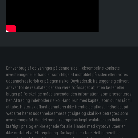
Enhver brug af oplysninger på denne side – eksempelvis konkrete
investeringer eller handler som følge af indholdet på siden eller i vores
uddannelsesforløb er på egen risiko. Daytrader.dk fralægger sig ethvert
ansvar for de resultater, der kan være forårsaget af, at en læser eller
bruger på forskellige måde anvender den information, som præsenteres
her. Al trading indeholder risiko. Handl kun med kapital, som du har råd til
at tabe. Historisk afkast garanterer ikke fremtidige afkast. Indholdet på
websitet har et uddannelsesmæssigt sigte og skal ikke betragtes som
investeringsråd. Handel med eksempelvis kryptovalutaer kan fluktuere
kraftigt i pris og er ikke egnede for alle. Handel med kryptovalutaer er
ikke omfattet af EU-regulering. Din kapital er i fare. Helt generelt er