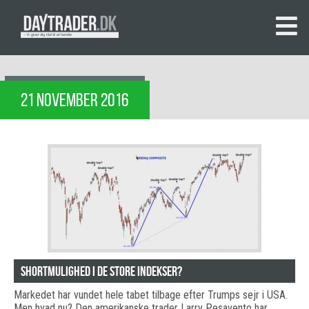
21 NOVEMBER 2016
Shortmulighed i de store indekser?
Markedet har vundet hele tabet tilbage efter Trumps sejr i USA.
Men hvad nu? Den amerikanske trader Larry Pesavento har