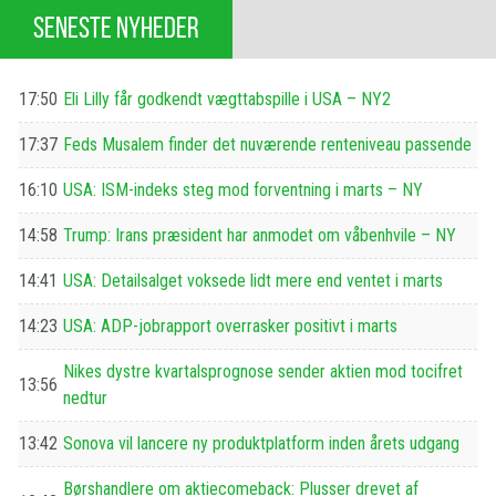
SENESTE NYHEDER
17:50
Eli Lilly får godkendt vægttabspille i USA – NY2
17:37
Feds Musalem finder det nuværende renteniveau passende
16:10
USA: ISM-indeks steg mod forventning i marts – NY
14:58
Trump: Irans præsident har anmodet om våbenhvile – NY
14:41
USA: Detailsalget voksede lidt mere end ventet i marts
14:23
USA: ADP-jobrapport overrasker positivt i marts
Nikes dystre kvartalsprognose sender aktien mod tocifret
13:56
nedtur
13:42
Sonova vil lancere ny produktplatform inden årets udgang
Børshandlere om aktiecomeback: Plusser drevet af