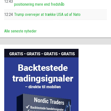
12:43
positionering mere end fredshåb
12:24
Trump overvejer at trække USA ud af Nato
Alle seneste nyheder