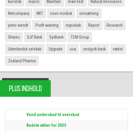
kursmål
macro
Maintain
main text
Natural Resources
Netcompany
NKT
novo nordisk
omsætning
peter arendt
Profit warning
regnskab
Report
Research
Shares
SJF Bank
Sydbank
TCM Group
Udenlandsk selskab
Upgrade
usa
vestjysk bank
vækst
Zealand Pharma
PLUS INDHOLD
Vend underskud til overskud
Bedste aktier for 2023