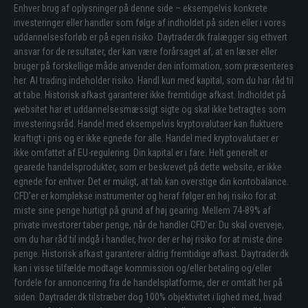
Enhver brug af oplysninger på denne side – eksempelvis konkrete
investeringer eller handler som følge af indholdet på siden eller i vores
uddannelsesforløb er på egen risiko. Daytrader.dk fralægger sig ethvert
ansvar for de resultater, der kan være forårsaget af, at en læser eller
bruger på forskellige måde anvender den information, som præsenteres
her. Al trading indeholder risiko. Handl kun med kapital, som du har råd til
at tabe. Historisk afkast garanterer ikke fremtidige afkast. Indholdet på
websitet har et uddannelsesmæssigt sigte og skal ikke betragtes som
investeringsråd. Handel med eksempelvis kryptovalutaer kan fluktuere
kraftigt i pris og er ikke egnede for alle. Handel med kryptovalutaer er
ikke omfattet af EU-regulering. Din kapital er i fare. Helt generelt er
gearede handelsprodukter, som er beskrevet på dette website, er ikke
egnede for enhver. Det er muligt, at tab kan overstige din kontobalance.
CFD’er er komplekse instrumenter og heraf følger en høj risiko for at
miste sine penge hurtigt på grund af høj gearing. Mellem 74-89% af
private investorer taber penge, når de handler CFD’er. Du skal overveje,
om du har råd til indgå i handler, hvor der er høj risiko for at miste dine
penge. Historisk afkast garanterer aldrig fremtidige afkast. Daytrader.dk
kan i visse tilfælde modtage kommission og/eller betaling og/eller
fordele for annoncering fra de handelsplatforme, der er omtalt her på
siden. Daytrader.dk tilstræber dog 100% objektivitet i lighed med, hvad