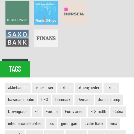
TAGS
aktiehandel
aktiekurser
aktien
aktienyheder
aktier
bavarian nordic
CEO
Danmark
Demant
donald trump
Downgrade
Eli
Europa
Eurozonen
FLSmidth
Gubra
internationale aktier
iss
jpmorgan
Jyske Bank
kina