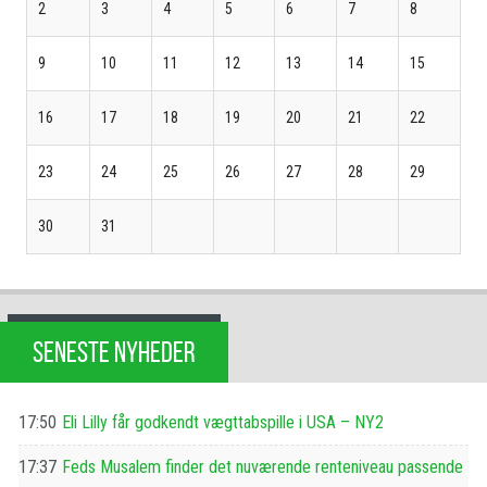
2
3
4
5
6
7
8
9
10
11
12
13
14
15
16
17
18
19
20
21
22
23
24
25
26
27
28
29
30
31
SENESTE NYHEDER
17:50
Eli Lilly får godkendt vægttabspille i USA – NY2
17:37
Feds Musalem finder det nuværende renteniveau passende