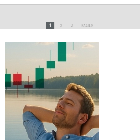
1
2
3
Næste »