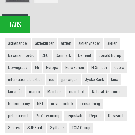
TAGS
aktiehandel
aktiekurser
aktien
aktienyheder
aktier
bavarian nordic
CEO
Danmark
Demant
donald trump
Downgrade
Eli
Europa
Eurozonen
FLSmidth
Gubra
internationale aktier
iss
jpmorgan
Jyske Bank
kina
kursmål
macro
Maintain
main text
Natural Resources
Netcompany
NKT
novo nordisk
omsætning
peter arendt
Profit warning
regnskab
Report
Research
Shares
SJF Bank
Sydbank
TCM Group