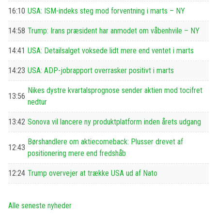
16:10
USA: ISM-indeks steg mod forventning i marts – NY
14:58
Trump: Irans præsident har anmodet om våbenhvile – NY
14:41
USA: Detailsalget voksede lidt mere end ventet i marts
14:23
USA: ADP-jobrapport overrasker positivt i marts
Nikes dystre kvartalsprognose sender aktien mod tocifret
13:56
nedtur
13:42
Sonova vil lancere ny produktplatform inden årets udgang
Børshandlere om aktiecomeback: Plusser drevet af
12:43
positionering mere end fredshåb
12:24
Trump overvejer at trække USA ud af Nato
Alle seneste nyheder