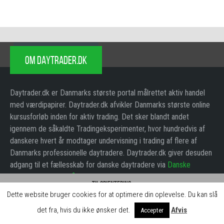
OM DAYTRADER.DK
Daytrader.dk er Danmarks største portal målrettet aktiv handel
med værdipapirer. Daytrader.dk afvikler Danmarks største online
kursusforløb inden for aktiv trading. Det sker blandt andet
igennem de såkaldte Tradingeksperimenter, hvor hundredvis af
danskere hvert år modtager undervisning i trading af flere af
Danmarks professionelle daytradere. Daytrader.dk giver desuden
adgang til et fællesskab for danske daytradere via
Danske
Daytradere – Den hårde kerne
. Daytrader.dk er jævnligt omtalt i
Til orientering:
medierne, blandt andet i Dagbladet Børsen, Jyske Invest,
Dette website bruger cookies for at optimere din oplevelse. Du kan slå
Hos daytrader.dk skaber vi gratis indhold og læringsforløb for jer brugere. Det
Berlingske Business, Penge & Privatøkonomi, Finans, Danmarks
kan vi blandt andet gøre, fordi vi indgår samarbejde med brokerne, der betaler
det fra, hvis du ikke ønsker det.
Afvis
Accepter
Radio P1, Euroman, B.T. m.m. Daytrade.dk står bag
Nordic
for omtale på siden.
Luk