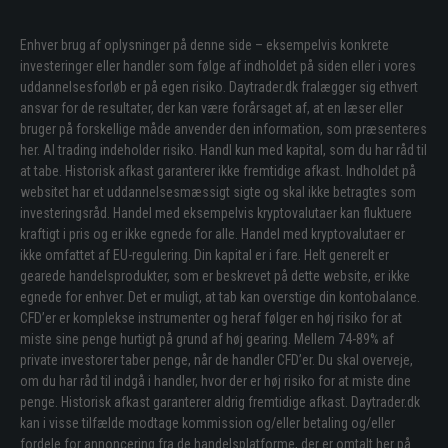
Enhver brug af oplysninger på denne side – eksempelvis konkrete
investeringer eller handler som følge af indholdet på siden eller i vores
uddannelsesforløb er på egen risiko. Daytrader.dk fralægger sig ethvert
ansvar for de resultater, der kan være forårsaget af, at en læser eller
bruger på forskellige måde anvender den information, som præsenteres
her. Al trading indeholder risiko. Handl kun med kapital, som du har råd til
at tabe. Historisk afkast garanterer ikke fremtidige afkast. Indholdet på
websitet har et uddannelsesmæssigt sigte og skal ikke betragtes som
investeringsråd. Handel med eksempelvis kryptovalutaer kan fluktuere
kraftigt i pris og er ikke egnede for alle. Handel med kryptovalutaer er
ikke omfattet af EU-regulering. Din kapital er i fare. Helt generelt er
gearede handelsprodukter, som er beskrevet på dette website, er ikke
egnede for enhver. Det er muligt, at tab kan overstige din kontobalance.
CFD’er er komplekse instrumenter og heraf følger en høj risiko for at
miste sine penge hurtigt på grund af høj gearing. Mellem 74-89% af
private investorer taber penge, når de handler CFD’er. Du skal overveje,
om du har råd til indgå i handler, hvor der er høj risiko for at miste dine
penge. Historisk afkast garanterer aldrig fremtidige afkast. Daytrader.dk
kan i visse tilfælde modtage kommission og/eller betaling og/eller
fordele for annoncering fra de handelsplatforme, der er omtalt her på