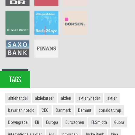
TAGS
aktiehandel
aktiekurser
aktien
aktienyheder
aktier
bavarian nordic
CEO
Danmark
Demant
donald trump
Downgrade
Eli
Europa
Eurozonen
FLSmidth
Gubra
internationale aktier
iss
jpmorgan
Jyske Bank
kina