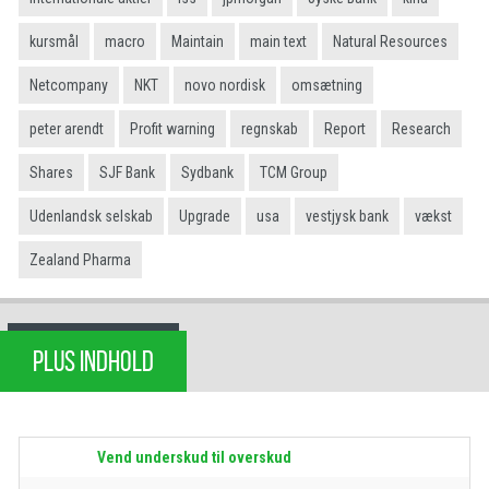
kursmål
macro
Maintain
main text
Natural Resources
Netcompany
NKT
novo nordisk
omsætning
peter arendt
Profit warning
regnskab
Report
Research
Shares
SJF Bank
Sydbank
TCM Group
Udenlandsk selskab
Upgrade
usa
vestjysk bank
vækst
Zealand Pharma
PLUS INDHOLD
Vend underskud til overskud