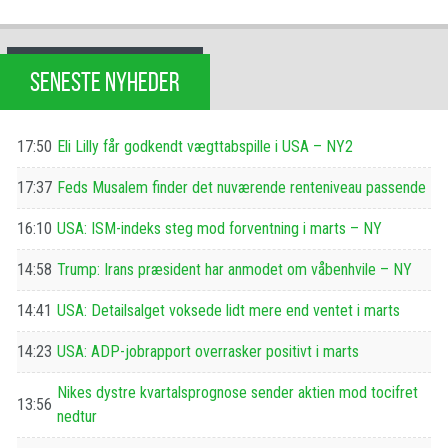
SENESTE NYHEDER
17:50
Eli Lilly får godkendt vægttabspille i USA – NY2
17:37
Feds Musalem finder det nuværende renteniveau passende
16:10
USA: ISM-indeks steg mod forventning i marts – NY
14:58
Trump: Irans præsident har anmodet om våbenhvile – NY
14:41
USA: Detailsalget voksede lidt mere end ventet i marts
14:23
USA: ADP-jobrapport overrasker positivt i marts
Nikes dystre kvartalsprognose sender aktien mod tocifret
13:56
nedtur