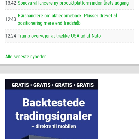
13:42
Sonova vil lancere ny produktplatform inden årets udgang
Børshandlere om aktiecomeback: Plusser drevet af
12:43
positionering mere end fredshåb
12:24
Trump overvejer at trække USA ud af Nato
Alle seneste nyheder