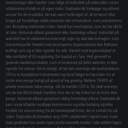
investeringer eller handler som følge af indholdet på siden eller i vores
uddannelsesforløb er på egen risiko. Daytrader.dk fralægger sig ethvert
ansvar for de resultater, der kan være forårsaget af, at en læser eller
bruger på forskellige måde anvender den information, som præsenteres
her. Al trading indeholder risiko. Handl kun med kapital, som du har råd til
at tabe. Historisk afkast garanterer ikke fremtidige afkast. Indholdet på
websitet har et uddannelsesmæssigt sigte og skal ikke betragtes som
investeringsråd. Handel med eksempelvis kryptovalutaer kan fluktuere
kraftigt i pris og er ikke egnede for alle. Handel med kryptovalutaer er
ikke omfattet af EU-regulering. Din kapital er i fare. Helt generelt er
gearede handelsprodukter, som er beskrevet på dette website, er ikke
egnede for enhver. Det er muligt, at tab kan overstige din kontobalance.
CFD’er er komplekse instrumenter og heraf følger en høj risiko for at
miste sine penge hurtigt på grund af høj gearing. Mellem 74-89% af
private investorer taber penge, når de handler CFD’er. Du skal overveje,
om du har råd til indgå i handler, hvor der er høj risiko for at miste dine
penge. Historisk afkast garanterer aldrig fremtidige afkast. Daytrader.dk
kan i visse tilfælde modtage kommission og/eller betaling og/eller
fordele for annoncering fra de handelsplatforme, der er omtalt her på
siden. Daytrader.dk tilstræber dog 100% objektivitet i lighed med, hvad
man genfinder hos andre typer professionelle medier. I alle artikler tages