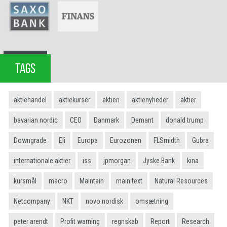
TAGS
aktiehandel
aktiekurser
aktien
aktienyheder
aktier
bavarian nordic
CEO
Danmark
Demant
donald trump
Downgrade
Eli
Europa
Eurozonen
FLSmidth
Gubra
internationale aktier
iss
jpmorgan
Jyske Bank
kina
kursmål
macro
Maintain
main text
Natural Resources
Netcompany
NKT
novo nordisk
omsætning
peter arendt
Profit warning
regnskab
Report
Research