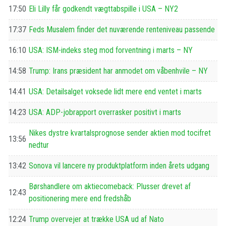
17:50
Eli Lilly får godkendt vægttabspille i USA – NY2
17:37
Feds Musalem finder det nuværende renteniveau passende
16:10
USA: ISM-indeks steg mod forventning i marts – NY
14:58
Trump: Irans præsident har anmodet om våbenhvile – NY
14:41
USA: Detailsalget voksede lidt mere end ventet i marts
14:23
USA: ADP-jobrapport overrasker positivt i marts
Nikes dystre kvartalsprognose sender aktien mod tocifret
13:56
nedtur
13:42
Sonova vil lancere ny produktplatform inden årets udgang
Børshandlere om aktiecomeback: Plusser drevet af
12:43
positionering mere end fredshåb
12:24
Trump overvejer at trække USA ud af Nato