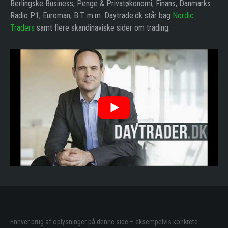
Berlingske Business, Penge & Privatøkonomi, Finans, Danmarks
Radio P1, Euroman, B.T. m.m. Daytrade.dk står bag
Nordic
Traders
samt flere skandinaviske sider om trading.
Enhver brug af oplysninger på denne side – eksempelvis konkrete