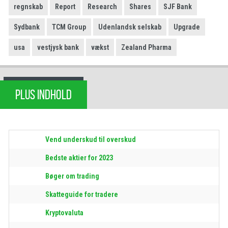
regnskab
Report
Research
Shares
SJF Bank
Sydbank
TCM Group
Udenlandsk selskab
Upgrade
usa
vestjysk bank
vækst
Zealand Pharma
PLUS INDHOLD
Vend underskud til overskud
Bedste aktier for 2023
Bøger om trading
Skatteguide for tradere
Kryptovaluta