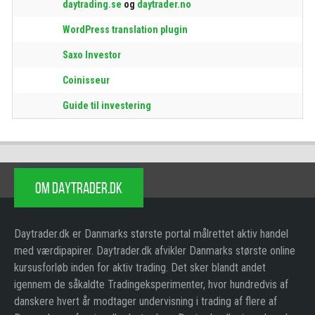
daytrading.se
og
daytrader.no
WordPress translation plugin
Saxo Investor
Coinisseur
Guide til investering
OM DAYTRADER.DK
Daytrader.dk er Danmarks største portal målrettet aktiv handel
med værdipapirer. Daytrader.dk afvikler Danmarks største online
kursusforløb inden for aktiv trading. Det sker blandt andet
igennem de såkaldte Tradingeksperimenter, hvor hundredvis af
danskere hvert år modtager undervisning i trading af flere af