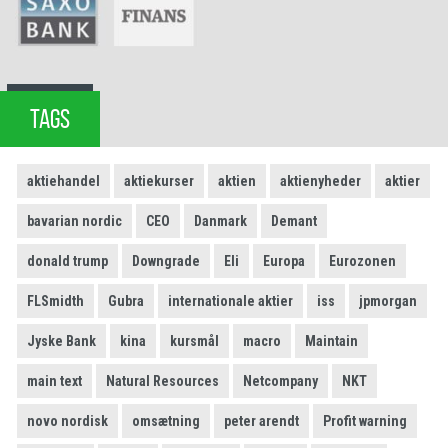
TAGS
aktiehandel
aktiekurser
aktien
aktienyheder
aktier
bavarian nordic
CEO
Danmark
Demant
donald trump
Downgrade
Eli
Europa
Eurozonen
FLSmidth
Gubra
internationale aktier
iss
jpmorgan
Jyske Bank
kina
kursmål
macro
Maintain
main text
Natural Resources
Netcompany
NKT
novo nordisk
omsætning
peter arendt
Profit warning