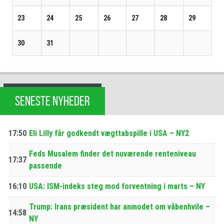
23
24
25
26
27
28
29
30
31
SENESTE NYHEDER
17:50
Eli Lilly får godkendt vægttabspille i USA – NY2
Feds Musalem finder det nuværende renteniveau
17:37
passende
16:10
USA: ISM-indeks steg mod forventning i marts – NY
Trump: Irans præsident har anmodet om våbenhvile –
14:58
NY