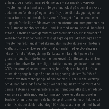
Enhver brug af oplysninger på denne side – eksempelvis konkrete
investeringer eller handler som følge af indholdet på siden eller i vores
uddannelsesforløb er på egen risiko. Daytrader.dk fralægger sig ethvert
ansvar for de resultater, der kan være forårsaget af, at en læser eller
bruger på forskellige måde anvender den information, som præsenteres
her. Al trading indeholder risiko. Handl kun med kapital, som du har råd til
at tabe. Historisk afkast garanterer ikke fremtidige afkast. Indholdet på
websitet har et uddannelsesmæssigt sigte og skal ikke betragtes som
investeringsråd. Handel med eksempelvis kryptovalutaer kan fluktuere
kraftigt i pris og er ikke egnede for alle. Handel med kryptovalutaer er
ikke omfattet af EU-regulering. Din kapital er i fare. Helt generelt er
gearede handelsprodukter, som er beskrevet på dette website, er ikke
egnede for enhver. Det er muligt, at tab kan overstige din kontobalance.
CFD’er er komplekse instrumenter og heraf følger en høj risiko for at
miste sine penge hurtigt på grund af høj gearing. Mellem 74-89% af
private investorer taber penge, når de handler CFD’er. Du skal overveje,
om du har råd til indgå i handler, hvor der er høj risiko for at miste dine
penge. Historisk afkast garanterer aldrig fremtidige afkast. Daytrader.dk
kan i visse tilfælde modtage kommission og/eller betaling og/eller
fordele for annoncering fra de handelsplatforme, der er omtalt her på
siden. Daytrader.dk tilstræber dog 100% objektivitet i lighed med, hvad