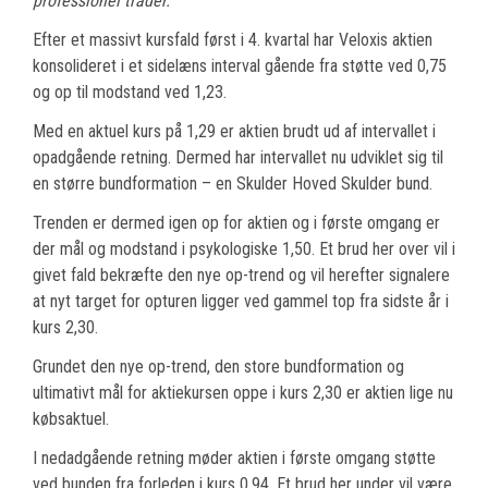
professionel trader.
Efter et massivt kursfald først i 4. kvartal har Veloxis aktien
konsolideret i et sidelæns interval gående fra støtte ved 0,75
og op til modstand ved 1,23.
Med en aktuel kurs på 1,29 er aktien brudt ud af intervallet i
opadgående retning. Dermed har intervallet nu udviklet sig til
en større bundformation – en Skulder Hoved Skulder bund.
Trenden er dermed igen op for aktien og i første omgang er
der mål og modstand i psykologiske 1,50. Et brud her over vil i
givet fald bekræfte den nye op-trend og vil herefter signalere
at nyt target for opturen ligger ved gammel top fra sidste år i
kurs 2,30.
Grundet den nye op-trend, den store bundformation og
ultimativt mål for aktiekursen oppe i kurs 2,30 er aktien lige nu
købsaktuel.
I nedadgående retning møder aktien i første omgang støtte
ved bunden fra forleden i kurs 0,94. Et brud her under vil være