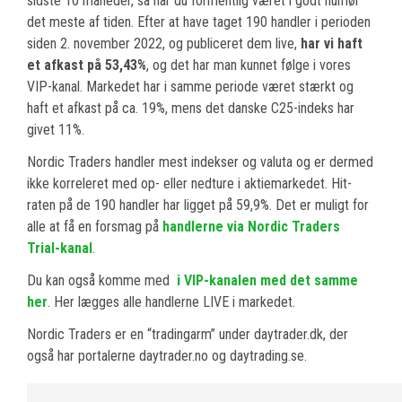
sidste 10 måneder, så har du formentlig været i godt humør
det meste af tiden. Efter at have taget 190 handler i perioden
siden 2. november 2022, og publiceret dem live,
har vi haft
et afkast på 53,43%
, og det har man kunnet følge i vores
VIP-kanal. Markedet har i samme periode været stærkt og
haft et afkast på ca. 19%, mens det danske C25-indeks har
givet 11%.
Nordic Traders handler mest indekser og valuta og er dermed
ikke korreleret med op- eller nedture i aktiemarkedet. Hit-
raten på de 190 handler har ligget på 59,9%. Det er muligt for
alle at få en forsmag på
handlerne via Nordic Traders
Trial-kanal
.
Du kan også komme med
i VIP-kanalen med det samme
her
. Her lægges alle handlerne LIVE i markedet.
Nordic Traders er en “tradingarm” under daytrader.dk, der
også har portalerne daytrader.no og daytrading.se.