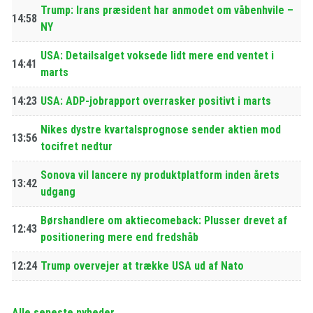
Trump: Irans præsident har anmodet om våbenhvile –
14:58
NY
USA: Detailsalget voksede lidt mere end ventet i
14:41
marts
14:23
USA: ADP-jobrapport overrasker positivt i marts
Nikes dystre kvartalsprognose sender aktien mod
13:56
tocifret nedtur
Sonova vil lancere ny produktplatform inden årets
13:42
udgang
Børshandlere om aktiecomeback: Plusser drevet af
12:43
positionering mere end fredshåb
12:24
Trump overvejer at trække USA ud af Nato
Alle seneste nyheder