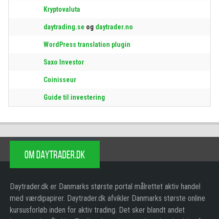
Kryptovaluta
daytrading.se
og
daytrader.no
WordPress translation plugin
Saxo Investor
Coinisseur
Guide til investering
OM DAYTRADER.DK
Daytrader.dk er Danmarks største portal målrettet aktiv handel
med værdipapirer. Daytrader.dk afvikler Danmarks største online
kursusforløb inden for aktiv trading. Det sker blandt andet