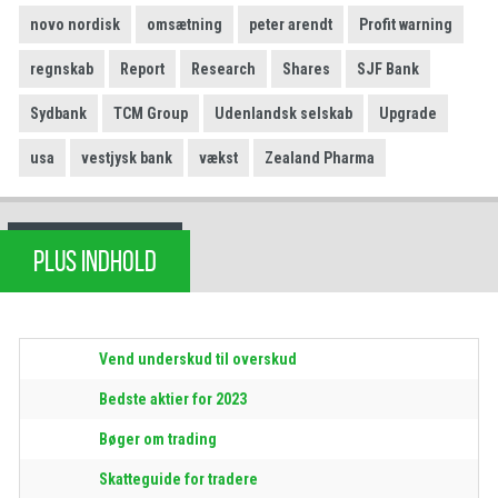
novo nordisk
omsætning
peter arendt
Profit warning
regnskab
Report
Research
Shares
SJF Bank
Sydbank
TCM Group
Udenlandsk selskab
Upgrade
usa
vestjysk bank
vækst
Zealand Pharma
PLUS INDHOLD
Vend underskud til overskud
Bedste aktier for 2023
Bøger om trading
Skatteguide for tradere