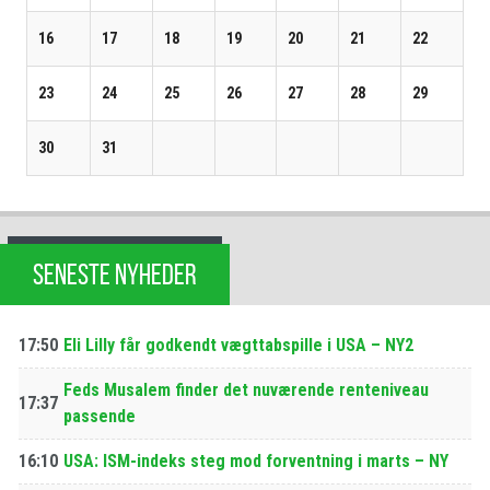
16
17
18
19
20
21
22
23
24
25
26
27
28
29
30
31
SENESTE NYHEDER
17:50
Eli Lilly får godkendt vægttabspille i USA – NY2
Feds Musalem finder det nuværende renteniveau
17:37
passende
16:10
USA: ISM-indeks steg mod forventning i marts – NY