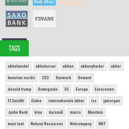
TAGS
aktiehandel
aktiekurser
aktien
aktienyheder
aktier
bavarian nordic
CEO
Danmark
Demant
donald trump
Downgrade
Eli
Europa
Eurozonen
FLSmidth
Gubra
internationale aktier
iss
jpmorgan
Jyske Bank
kina
kursmål
macro
Maintain
main text
Natural Resources
Netcompany
NKT