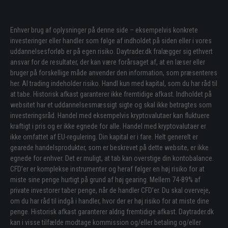
Enhver brug af oplysninger på denne side – eksempelvis konkrete
investeringer eller handler som følge af indholdet på siden eller i vores
uddannelsesforløb er på egen risiko. Daytrader.dk fralægger sig ethvert
ansvar for de resultater, der kan være forårsaget af, at en læser eller
bruger på forskellige måde anvender den information, som præsenteres
her. Al trading indeholder risiko. Handl kun med kapital, som du har råd til
at tabe. Historisk afkast garanterer ikke fremtidige afkast. Indholdet på
websitet har et uddannelsesmæssigt sigte og skal ikke betragtes som
investeringsråd. Handel med eksempelvis kryptovalutaer kan fluktuere
kraftigt i pris og er ikke egnede for alle. Handel med kryptovalutaer er
ikke omfattet af EU-regulering. Din kapital er i fare. Helt generelt er
gearede handelsprodukter, som er beskrevet på dette website, er ikke
egnede for enhver. Det er muligt, at tab kan overstige din kontobalance.
CFD’er er komplekse instrumenter og heraf følger en høj risiko for at
miste sine penge hurtigt på grund af høj gearing. Mellem 74-89% af
private investorer taber penge, når de handler CFD’er. Du skal overveje,
om du har råd til indgå i handler, hvor der er høj risiko for at miste dine
penge. Historisk afkast garanterer aldrig fremtidige afkast. Daytrader.dk
kan i visse tilfælde modtage kommission og/eller betaling og/eller