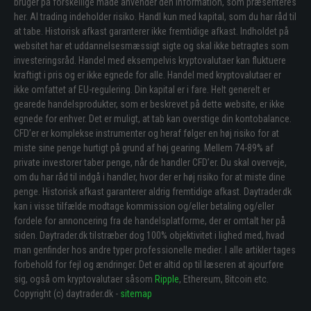
bruger på forskellige måde anvender den information, som præsenteres
her. Al trading indeholder risiko. Handl kun med kapital, som du har råd til
at tabe. Historisk afkast garanterer ikke fremtidige afkast. Indholdet på
websitet har et uddannelsesmæssigt sigte og skal ikke betragtes som
investeringsråd. Handel med eksempelvis kryptovalutaer kan fluktuere
kraftigt i pris og er ikke egnede for alle. Handel med kryptovalutaer er
ikke omfattet af EU-regulering. Din kapital er i fare. Helt generelt er
gearede handelsprodukter, som er beskrevet på dette website, er ikke
egnede for enhver. Det er muligt, at tab kan overstige din kontobalance.
CFD’er er komplekse instrumenter og heraf følger en høj risiko for at
miste sine penge hurtigt på grund af høj gearing. Mellem 74-89% af
private investorer taber penge, når de handler CFD’er. Du skal overveje,
om du har råd til indgå i handler, hvor der er høj risiko for at miste dine
penge. Historisk afkast garanterer aldrig fremtidige afkast. Daytrader.dk
kan i visse tilfælde modtage kommission og/eller betaling og/eller
fordele for annoncering fra de handelsplatforme, der er omtalt her på
siden. Daytrader.dk tilstræber dog 100% objektivitet i lighed med, hvad
man genfinder hos andre typer professionelle medier. I alle artikler tages
forbehold for fejl og ændringer. Det er altid op til læseren at ajourføre
sig, også om kryptovalutaer såsom
Ripple
, Ethereum, Bitcoin etc.
Copyright (c) daytrader.dk -
sitemap