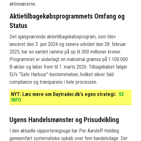
aktionærerne.
Aktietilbagekøbsprogrammets Omfang og
Status
Det igangværende aktietilbagekøbsprogram, som blev
lanceret den 3. juni 2024 og senere udvidet den 28. februar
2025, har en samlet ramme på op til 300 millioner kroner.
Programmet er underlagt en maksimal grænse på 1.100.000
B-aktier og løber frem til 1. marts 2026. Tilbagekøbet følger
EU’s “Safe Harbour”-bestemmelser, hvilket sikrer fuld
compliance og transparens i hele processen.
NYT:
Læs mere om Daytrader.dk's egen strategi:
SE
INFO
Ugens Handelsmønster og Prisudvikling
I den aktuelle rapporteringsuge har Per Aarsleff Holding
gennemført systematiske opkøb over fem handelsdage. Der