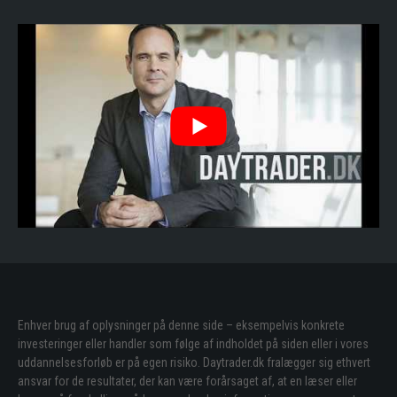
Enhver brug af oplysninger på denne side – eksempelvis konkrete
investeringer eller handler som følge af indholdet på siden eller i vores
uddannelsesforløb er på egen risiko. Daytrader.dk fralægger sig ethvert
ansvar for de resultater, der kan være forårsaget af, at en læser eller