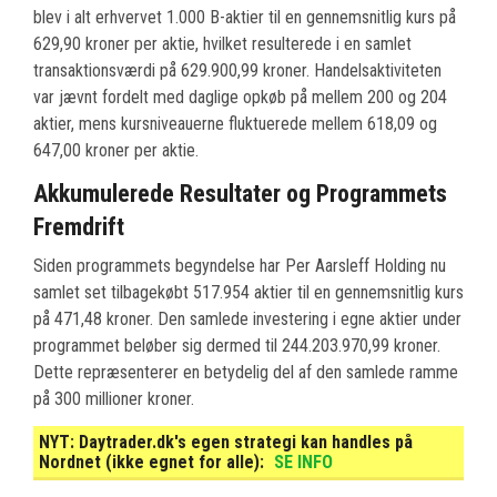
blev i alt erhvervet 1.000 B-aktier til en gennemsnitlig kurs på
629,90 kroner per aktie, hvilket resulterede i en samlet
transaktionsværdi på 629.900,99 kroner. Handelsaktiviteten
var jævnt fordelt med daglige opkøb på mellem 200 og 204
aktier, mens kursniveauerne fluktuerede mellem 618,09 og
647,00 kroner per aktie.
Akkumulerede Resultater og Programmets
Fremdrift
Siden programmets begyndelse har Per Aarsleff Holding nu
samlet set tilbagekøbt 517.954 aktier til en gennemsnitlig kurs
på 471,48 kroner. Den samlede investering i egne aktier under
programmet beløber sig dermed til 244.203.970,99 kroner.
Dette repræsenterer en betydelig del af den samlede ramme
på 300 millioner kroner.
NYT:
Daytrader.dk's egen strategi kan handles på
Nordnet (ikke egnet for alle):
SE INFO