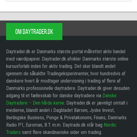
OM DAYTRADER.DK
Daytrader.dk er Danmarks største portal målrettet aktiv handel
med værdipapirer. Daytrader.dk afvikler Danmarks største online
kursusforløb inden for aktiv trading. Det sker blandt andet
igennem de såkaldte Tradingeksperimenter, hvor hundredvis af
danskere hvert år modtager undervisning i trading af flere af
Danmarks professionelle daytradere. Daytrader.dk giver desuden
adgang til et fællesskab for danske daytradere via
Danske
Daytradere – Den hårde kerne
. Daytrader.dk er jævnligt omtalt i
medierne, blandt andet i Dagbladet Børsen, Jyske Invest,
Berlingske Business, Penge & Privatøkonomi, Finans, Danmarks
Radio P1, Euroman, B.T. m.m. Daytrade.dk står bag
Nordic
Traders
samt flere skandinaviske sider om trading.