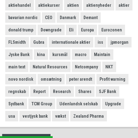
aktiehandel
aktiekurser
aktien
aktienyheder
aktier
bavarian nordic
CEO
Danmark
Demant
donald trump
Downgrade
Eli
Europa
Eurozonen
FLSmidth
Gubra
internationale aktier
iss
jpmorgan
Jyske Bank
kina
kursmål
macro
Maintain
main text
Natural Resources
Netcompany
NKT
novo nordisk
omsætning
peter arendt
Profit warning
regnskab
Report
Research
Shares
SJF Bank
Sydbank
TCM Group
Udenlandsk selskab
Upgrade
usa
vestjysk bank
vækst
Zealand Pharma