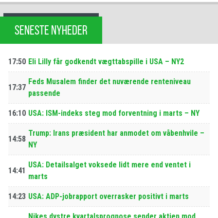
SENESTE NYHEDER
17:50
Eli Lilly får godkendt vægttabspille i USA – NY2
Feds Musalem finder det nuværende renteniveau
17:37
passende
16:10
USA: ISM-indeks steg mod forventning i marts – NY
Trump: Irans præsident har anmodet om våbenhvile –
14:58
NY
USA: Detailsalget voksede lidt mere end ventet i
14:41
marts
14:23
USA: ADP-jobrapport overrasker positivt i marts
Nikes dystre kvartalsprognose sender aktien mod