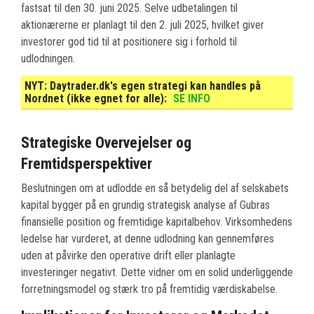
fastsat til den 30. juni 2025. Selve udbetalingen til
aktionærerne er planlagt til den 2. juli 2025, hvilket giver
investorer god tid til at positionere sig i forhold til
udlodningen.
NYT:
Daytrader.dk's egen strategi kan handles på
Nordnet (ikke egnet for alle):
SE INFO
Strategiske Overvejelser og
Fremtidsperspektiver
Beslutningen om at udlodde en så betydelig del af selskabets
kapital bygger på en grundig strategisk analyse af Gubras
finansielle position og fremtidige kapitalbehov. Virksomhedens
ledelse har vurderet, at denne udlodning kan gennemføres
uden at påvirke den operative drift eller planlagte
investeringer negativt. Dette vidner om en solid underliggende
forretningsmodel og stærk tro på fremtidig værdiskabelse.