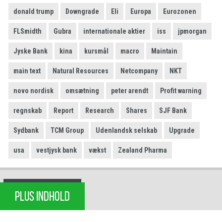
donald trump
Downgrade
Eli
Europa
Eurozonen
FLSmidth
Gubra
internationale aktier
iss
jpmorgan
Jyske Bank
kina
kursmål
macro
Maintain
main text
Natural Resources
Netcompany
NKT
novo nordisk
omsætning
peter arendt
Profit warning
regnskab
Report
Research
Shares
SJF Bank
Sydbank
TCM Group
Udenlandsk selskab
Upgrade
usa
vestjysk bank
vækst
Zealand Pharma
PLUS INDHOLD