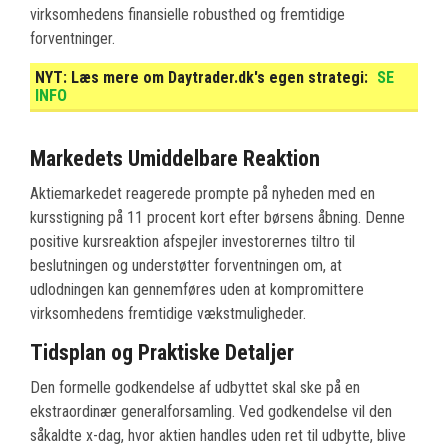
virksomhedens finansielle robusthed og fremtidige
forventninger.
NYT:
Læs mere om Daytrader.dk's egen strategi:
SE
INFO
Markedets Umiddelbare Reaktion
Aktiemarkedet reagerede prompte på nyheden med en
kursstigning på 11 procent kort efter børsens åbning. Denne
positive kursreaktion afspejler investorernes tiltro til
beslutningen og understøtter forventningen om, at
udlodningen kan gennemføres uden at kompromittere
virksomhedens fremtidige vækstmuligheder.
Tidsplan og Praktiske Detaljer
Den formelle godkendelse af udbyttet skal ske på en
ekstraordinær generalforsamling. Ved godkendelse vil den
såkaldte x-dag, hvor aktien handles uden ret til udbytte, blive