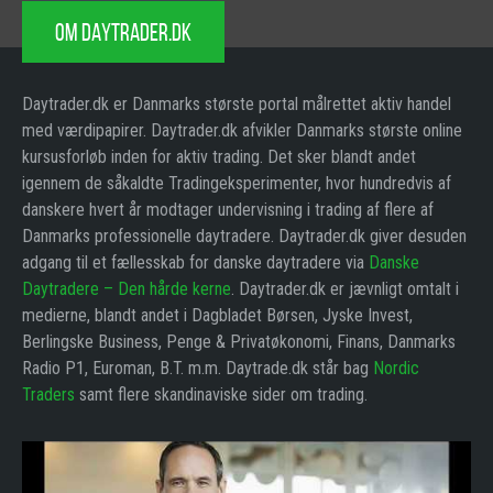
OM DAYTRADER.DK
Daytrader.dk er Danmarks største portal målrettet aktiv handel
med værdipapirer. Daytrader.dk afvikler Danmarks største online
kursusforløb inden for aktiv trading. Det sker blandt andet
igennem de såkaldte Tradingeksperimenter, hvor hundredvis af
danskere hvert år modtager undervisning i trading af flere af
Danmarks professionelle daytradere. Daytrader.dk giver desuden
adgang til et fællesskab for danske daytradere via
Danske
Daytradere – Den hårde kerne
. Daytrader.dk er jævnligt omtalt i
medierne, blandt andet i Dagbladet Børsen, Jyske Invest,
Berlingske Business, Penge & Privatøkonomi, Finans, Danmarks
Radio P1, Euroman, B.T. m.m. Daytrade.dk står bag
Nordic
Traders
samt flere skandinaviske sider om trading.