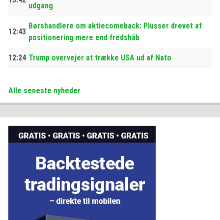
udgang
Børshandlere om aktiecomeback: Plusser drevet af
12:43
positionering mere end fredshåb
12:24
Trump overvejer at trække USA ud af Nato
Alle seneste nyheder