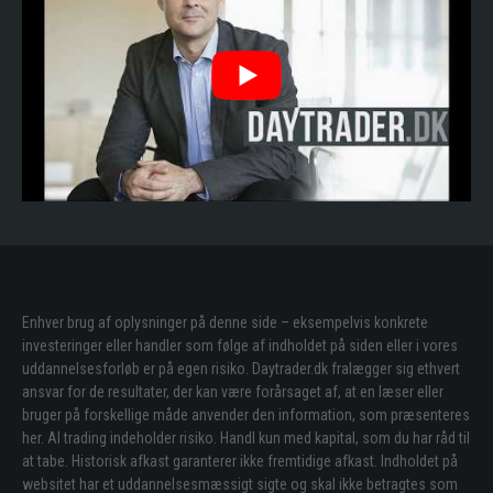
Enhver brug af oplysninger på denne side – eksempelvis konkrete
investeringer eller handler som følge af indholdet på siden eller i vores
uddannelsesforløb er på egen risiko. Daytrader.dk fralægger sig ethvert
ansvar for de resultater, der kan være forårsaget af, at en læser eller
bruger på forskellige måde anvender den information, som præsenteres
her. Al trading indeholder risiko. Handl kun med kapital, som du har råd til
at tabe. Historisk afkast garanterer ikke fremtidige afkast. Indholdet på
websitet har et uddannelsesmæssigt sigte og skal ikke betragtes som