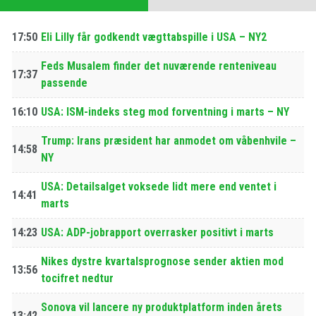
17:50
Eli Lilly får godkendt vægttabspille i USA – NY2
Feds Musalem finder det nuværende renteniveau
17:37
passende
16:10
USA: ISM-indeks steg mod forventning i marts – NY
Trump: Irans præsident har anmodet om våbenhvile –
14:58
NY
USA: Detailsalget voksede lidt mere end ventet i
14:41
marts
14:23
USA: ADP-jobrapport overrasker positivt i marts
Nikes dystre kvartalsprognose sender aktien mod
13:56
tocifret nedtur
Sonova vil lancere ny produktplatform inden årets
13:42