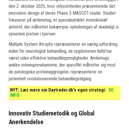
den 2. oktober 2025, hvor virksomheden præsenterede det
innovative design af deres Phase 3 MASCOT-studie. Studiet
fokuserer på amlenetug, et specialudviklet monoklonalt
antistof, der målrettet bekæmper ophobningen af skadeligt α-
synuclein protein i hjernen.
Multiple System Atrophy repræsenterer en særlig udfordring
inden for neurologisk behandling, da sygdommen hidtil har
været uden effektive behandlingsmuligheder. Amlentugs
unikke virkningsmekanisme, der specifikt målretter sig mod
de patologiske proteinaggregater, repræsenterer en
potentielt revolutionerende behandlingstilgang.
NYT:
Læs mere om Daytrader.dk's egen strategi:
SE
INFO
Innovativ Studiemetodik og Global
Anerkendelse