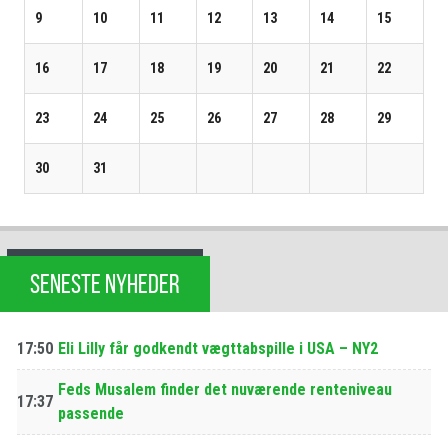
9
10
11
12
13
14
15
16
17
18
19
20
21
22
23
24
25
26
27
28
29
30
31
SENESTE NYHEDER
17:50
Eli Lilly får godkendt vægttabspille i USA – NY2
Feds Musalem finder det nuværende renteniveau
17:37
passende