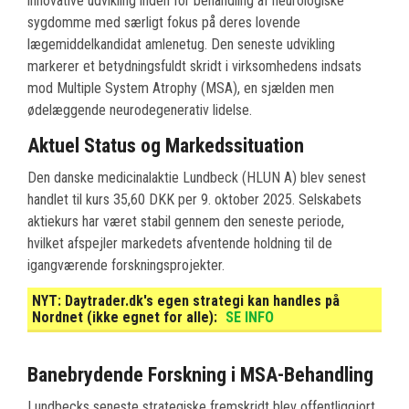
innovative udvikling inden for behandling af neurologiske
sygdomme med særligt fokus på deres lovende
lægemiddelkandidat amlenetug. Den seneste udvikling
markerer et betydningsfuldt skridt i virksomhedens indsats
mod Multiple System Atrophy (MSA), en sjælden men
ødelæggende neurodegenerativ lidelse.
Aktuel Status og Markedssituation
Den danske medicinalaktie Lundbeck (HLUN A) blev senest
handlet til kurs 35,60 DKK per 9. oktober 2025. Selskabets
aktiekurs har været stabil gennem den seneste periode,
hvilket afspejler markedets afventende holdning til de
igangværende forskningsprojekter.
NYT:
Daytrader.dk's egen strategi kan handles på
Nordnet (ikke egnet for alle):
SE INFO
Banebrydende Forskning i MSA-Behandling
Lundbecks seneste strategiske fremskridt blev offentliggjort