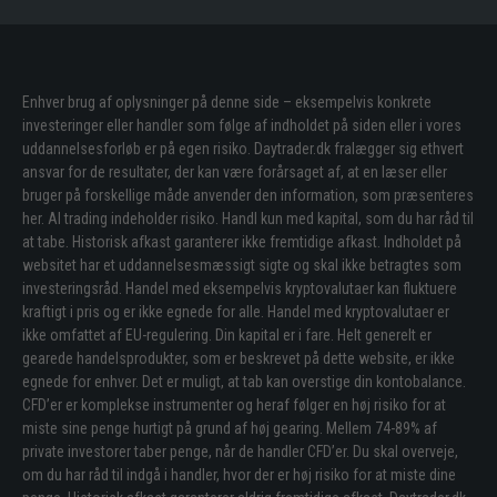
Enhver brug af oplysninger på denne side – eksempelvis konkrete
investeringer eller handler som følge af indholdet på siden eller i vores
uddannelsesforløb er på egen risiko. Daytrader.dk fralægger sig ethvert
ansvar for de resultater, der kan være forårsaget af, at en læser eller
bruger på forskellige måde anvender den information, som præsenteres
her. Al trading indeholder risiko. Handl kun med kapital, som du har råd til
at tabe. Historisk afkast garanterer ikke fremtidige afkast. Indholdet på
websitet har et uddannelsesmæssigt sigte og skal ikke betragtes som
investeringsråd. Handel med eksempelvis kryptovalutaer kan fluktuere
kraftigt i pris og er ikke egnede for alle. Handel med kryptovalutaer er
ikke omfattet af EU-regulering. Din kapital er i fare. Helt generelt er
gearede handelsprodukter, som er beskrevet på dette website, er ikke
egnede for enhver. Det er muligt, at tab kan overstige din kontobalance.
CFD’er er komplekse instrumenter og heraf følger en høj risiko for at
miste sine penge hurtigt på grund af høj gearing. Mellem 74-89% af
private investorer taber penge, når de handler CFD’er. Du skal overveje,
om du har råd til indgå i handler, hvor der er høj risiko for at miste dine