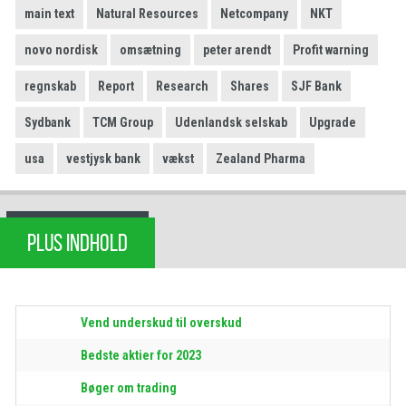
main text
Natural Resources
Netcompany
NKT
novo nordisk
omsætning
peter arendt
Profit warning
regnskab
Report
Research
Shares
SJF Bank
Sydbank
TCM Group
Udenlandsk selskab
Upgrade
usa
vestjysk bank
vækst
Zealand Pharma
PLUS INDHOLD
Vend underskud til overskud
Bedste aktier for 2023
Bøger om trading