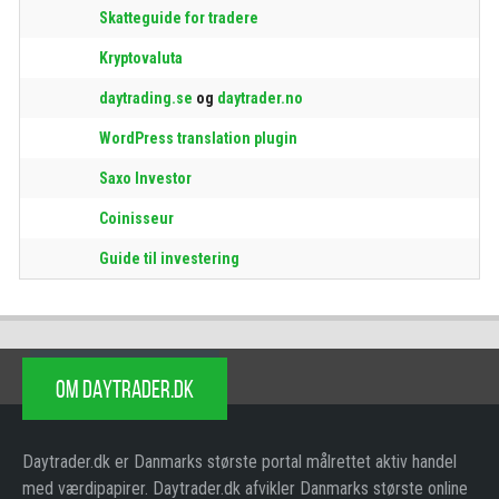
Skatteguide for tradere
Kryptovaluta
daytrading.se
og
daytrader.no
WordPress translation plugin
Saxo Investor
Coinisseur
Guide til investering
OM DAYTRADER.DK
Daytrader.dk er Danmarks største portal målrettet aktiv handel
med værdipapirer. Daytrader.dk afvikler Danmarks største online