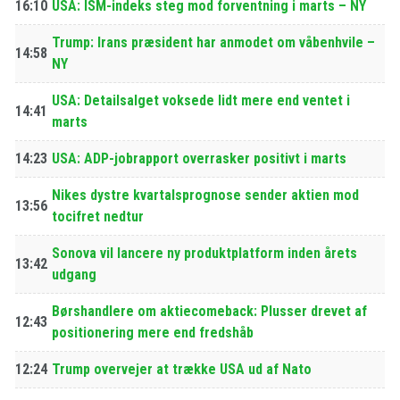
16:10
USA: ISM-indeks steg mod forventning i marts – NY
Trump: Irans præsident har anmodet om våbenhvile –
14:58
NY
USA: Detailsalget voksede lidt mere end ventet i
14:41
marts
14:23
USA: ADP-jobrapport overrasker positivt i marts
Nikes dystre kvartalsprognose sender aktien mod
13:56
tocifret nedtur
Sonova vil lancere ny produktplatform inden årets
13:42
udgang
Børshandlere om aktiecomeback: Plusser drevet af
12:43
positionering mere end fredshåb
12:24
Trump overvejer at trække USA ud af Nato