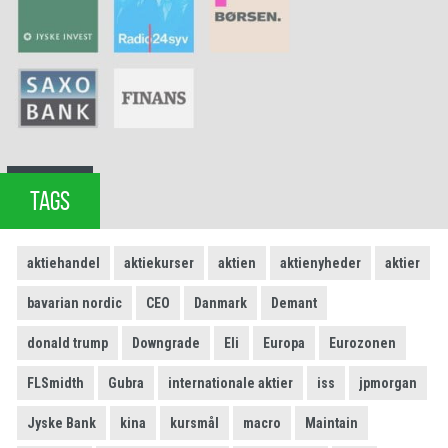
TAGS
aktiehandel
aktiekurser
aktien
aktienyheder
aktier
bavarian nordic
CEO
Danmark
Demant
donald trump
Downgrade
Eli
Europa
Eurozonen
FLSmidth
Gubra
internationale aktier
iss
jpmorgan
Jyske Bank
kina
kursmål
macro
Maintain