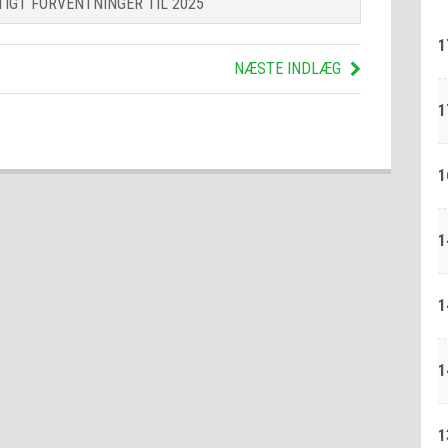
IGT FORVENTNINGER TIL 2025
1
NÆSTE INDLÆG
1
1
1
1
1
1