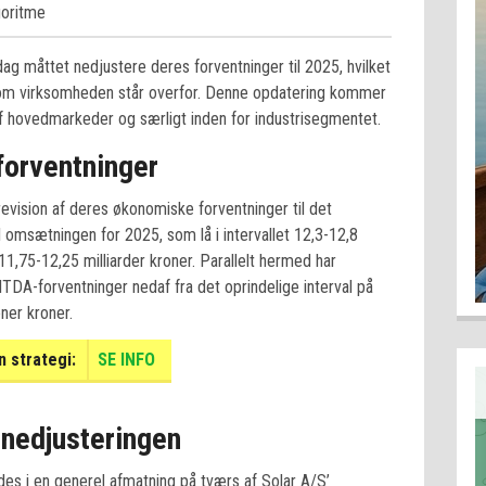
goritme
 dag måttet nedjustere deres forventninger til 2025, hvilket
som virksomheden står overfor. Denne opdatering kommer
f hovedmarkeder og særligt inden for industrisegmentet.
forventninger
evision af deres økonomiske forventninger til det
 omsætningen for 2025, som lå i intervallet 12,3-12,8
l 11,75-12,25 milliarder kroner. Parallelt hermed har
DA-forventninger nedaf fra det oprindelige interval på
oner kroner.
 strategi:
SE INFO
nedjusteringen
des i en generel afmatning på tværs af Solar A/S’