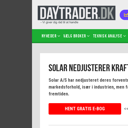
Nyheder
Vælg broker
Teknisk analyse
Kom i
Solar nedjusterer kraft
Kopié
inves
Solar A/S har nedjusteret deres forventn
Sådan
markedsforhold, især i industrien, men f
Hvad 
fremtiden.
hand
Sådan
HENT GRATIS E-BOG
<
certif