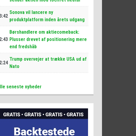
Sonova vil lancere ny
3:42
produktplatform inden årets udgang
Børshandlere om aktiecomeback:
2:43
Plusser drevet af positionering mere
end fredshåb
Trump overvejer at trække USA ud af
2:24
Nato
lle seneste nyheder