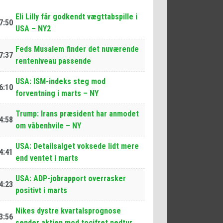
Eli Lilly får godkendt vægttabspille i
7:50
USA – NY2
Feds Musalem finder det nuværende
7:37
renteniveau passende
USA: ISM-indeks steg mod
6:10
forventning i marts – NY
Trump: Irans præsident har anmodet
4:58
om våbenhvile – NY
USA: Detailsalget voksede lidt mere
4:41
end ventet i marts
USA: ADP-jobrapport overrasker
4:23
positivt i marts
Nikes dystre kvartalsprognose
3:56
sender aktien mod tocifret nedtur