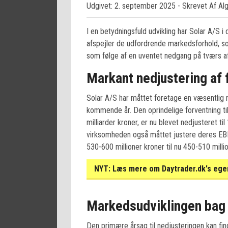
Udgivet: 2. september 2025
- Skrevet Af Al
I en betydningsfuld udvikling har Solar A/S i
afspejler de udfordrende markedsforhold, 
som følge af en uventet nedgang på tværs a
Markant nedjustering af 
Solar A/S har måttet foretage en væsentlig r
kommende år. Den oprindelige forventning til
milliarder kroner, er nu blevet nedjusteret ti
virksomheden også måttet justere deres EBIT
530-600 millioner kroner til nu 450-510 milli
NYT:
Læs mere om Daytrader.dk's egen
Markedsudviklingen bag 
Den primære årsag til nedjusteringen kan fin