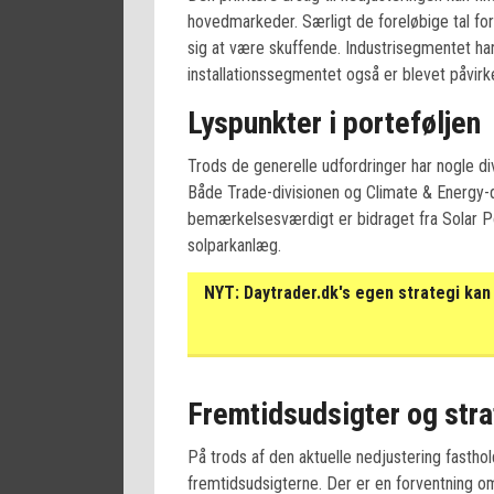
hovedmarkeder. Særligt de foreløbige tal for
sig at være skuffende. Industrisegmentet h
installationssegmentet også er blevet påvirk
Lyspunkter i porteføljen
Trods de generelle udfordringer har nogle divi
Både Trade-divisionen og Climate & Energy-d
bemærkelsesværdigt er bidraget fra Solar Pola
solparkanlæg.
NYT:
Daytrader.dk's egen strategi kan 
Fremtidsudsigter og str
På trods af den aktuelle nedjustering fastho
fremtidsudsigterne. Der er en forventning om