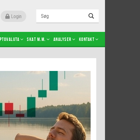
Login
ptovaluta
SKAT m.m.
Analyser
Kontakt
Level 2
Futures-kontrakter
Kopier Christian Jain Kongsted
Kopier Jeppe Kirk Bonde