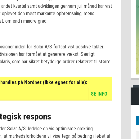
 andet kvartal samt udviklingen gennem juli måned har vist
ar oplevet den mest markante opbremsning, mens
et, om end i mindre grad.
sioner inden for Solar A/S fortsat vist positive takter.
ivisionen har formået at generere vækst. Særligt
ris, som har sikret betydelige ordrer relateret til større
handles på Nordnet (ikke egnet for alle):
SE INFO
ategisk respons
lder Solar A/S’ ledelse en vis optimisme omkring
, at markedsforholdene vil vise tegn på bedring i løbet af