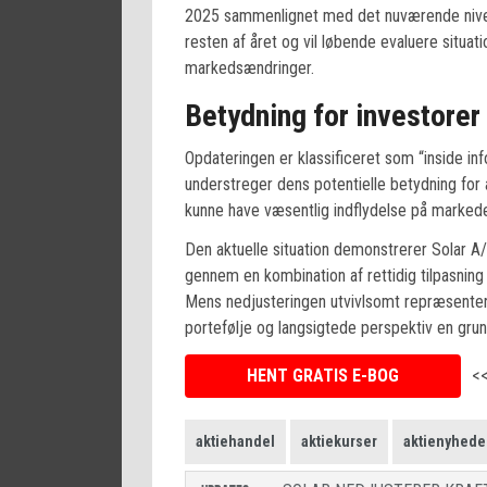
2025 sammenlignet med det nuværende niveau
resten af året og vil løbende evaluere situat
markedsændringer.
Betydning for investorer
Opdateringen er klassificeret som “inside i
understreger dens potentielle betydning for 
kunne have væsentlig indflydelse på marked
Den aktuelle situation demonstrerer Solar A/
gennem en kombination af rettidig tilpasning
Mens nedjusteringen utvivlsomt repræsentere
portefølje og langsigtede perspektiv en gru
HENT GRATIS E-BOG
<
aktiehandel
aktiekurser
aktienyhede