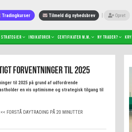
Tradingkurser
Tilmeld dig nyhedsbrev
Opret
Strategier
Indikatorer
Certifikater m.m.
Ny trader?
Kry
 gang med daytrading
Candlesticks – hvad er det?
igt forventninger til 2025
r de bedste tradere og
Det betyder de nye ESMA-regler
torer
ABCD-mønsteret
inger til 2025 på grund af udfordrende
 bruges stop-loss
Shortselling
astholder en vis optimisme og strategisk tilgang til
sætter du på spil ved CFD-
Gearing af aktier – hvad er det?
el?
 fungerer BULL & BEAR-
<<< FORSTÅ DAYTRADING PÅ 20 MINUTTER
ikater