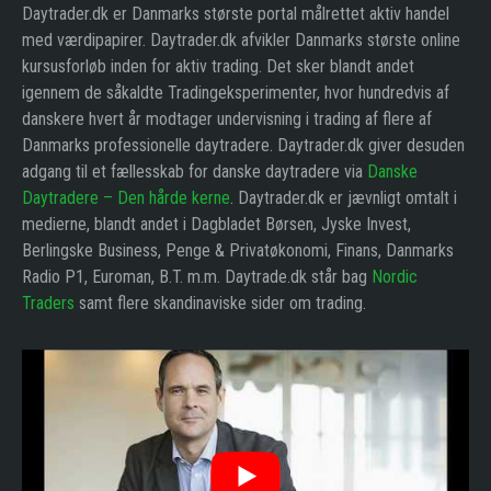
Daytrader.dk er Danmarks største portal målrettet aktiv handel
med værdipapirer. Daytrader.dk afvikler Danmarks største online
kursusforløb inden for aktiv trading. Det sker blandt andet
igennem de såkaldte Tradingeksperimenter, hvor hundredvis af
danskere hvert år modtager undervisning i trading af flere af
Danmarks professionelle daytradere. Daytrader.dk giver desuden
adgang til et fællesskab for danske daytradere via
Danske
Daytradere – Den hårde kerne
. Daytrader.dk er jævnligt omtalt i
medierne, blandt andet i Dagbladet Børsen, Jyske Invest,
Berlingske Business, Penge & Privatøkonomi, Finans, Danmarks
Radio P1, Euroman, B.T. m.m. Daytrade.dk står bag
Nordic
Traders
samt flere skandinaviske sider om trading.