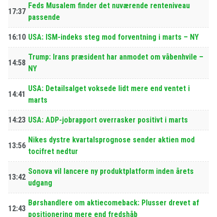
Feds Musalem finder det nuværende renteniveau
17:37
passende
16:10
USA: ISM-indeks steg mod forventning i marts – NY
Trump: Irans præsident har anmodet om våbenhvile –
14:58
NY
USA: Detailsalget voksede lidt mere end ventet i
14:41
marts
14:23
USA: ADP-jobrapport overrasker positivt i marts
Nikes dystre kvartalsprognose sender aktien mod
13:56
tocifret nedtur
Sonova vil lancere ny produktplatform inden årets
13:42
udgang
Børshandlere om aktiecomeback: Plusser drevet af
12:43
positionering mere end fredshåb