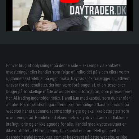
Enhver brug af oplysninger på denne side – eksempelvis konkrete
investeringer eller handler som følge af indholdet på siden eller i vores
uddannelsesforløb er på egen risiko. Daytrader.dk fralægger sig ethvert
ansvar for de resultater, der kan være forårsaget af, at en læser eller
bruger på forskellige måde anvender den information, som præsenteres
her. Al trading indeholder risiko. Handl kun med kapital, som du har råd til
at tabe. Historisk afkast garanterer ikke fremtidige afkast. Indholdet på
websitet har et uddannelsesmæssigt sigte og skal ikke betragtes som
investeringsråd. Handel med eksempelvis kryptovalutaer kan fluktuere
kraftigt i pris og er ikke egnede for alle. Handel med kryptovalutaer er
ikke omfattet af EU-regulering. Din kapital er i fare. Helt generelt er
gearede handelsprodukter, som er beskrevet på dette website, er ikke