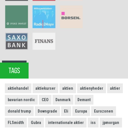
TAGS
aktiehandel
aktiekurser
aktien
aktienyheder
aktier
bavarian nordic
CEO
Danmark
Demant
donald trump
Downgrade
Eli
Europa
Eurozonen
FLSmidth
Gubra
internationale aktier
iss
jpmorgan