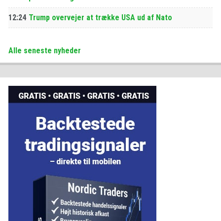
12:24
Trump overvejer at trække USA ud af Nato
Alle seneste nyheder