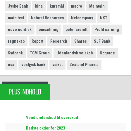
Jyske Bank
kina
kursmål
macro
Maintain
main text
Natural Resources
Netcompany
NKT
novo nordisk
omsætning
peter arendt
Profit warning
regnskab
Report
Research
Shares
SJF Bank
Sydbank
TCM Group
Udenlandsk selskab
Upgrade
usa
vestjysk bank
vækst
Zealand Pharma
PLUS INDHOLD
Vend underskud til overskud
Bedste aktier for 2023