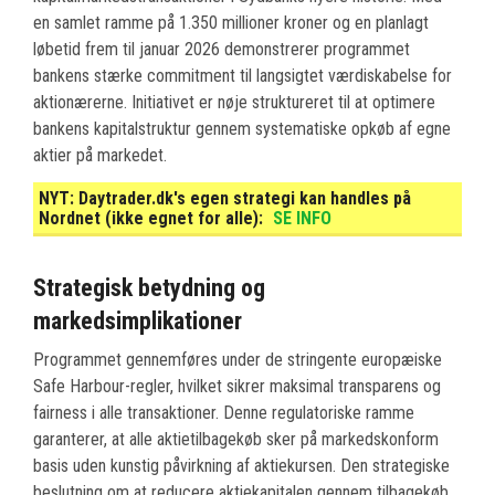
en samlet ramme på 1.350 millioner kroner og en planlagt
løbetid frem til januar 2026 demonstrerer programmet
bankens stærke commitment til langsigtet værdiskabelse for
aktionærerne. Initiativet er nøje struktureret til at optimere
bankens kapitalstruktur gennem systematiske opkøb af egne
aktier på markedet.
NYT:
Daytrader.dk's egen strategi kan handles på
Nordnet (ikke egnet for alle):
SE INFO
Strategisk betydning og
markedsimplikationer
Programmet gennemføres under de stringente europæiske
Safe Harbour-regler, hvilket sikrer maksimal transparens og
fairness i alle transaktioner. Denne regulatoriske ramme
garanterer, at alle aktietilbagekøb sker på markedskonform
basis uden kunstig påvirkning af aktiekursen. Den strategiske
beslutning om at reducere aktiekapitalen gennem tilbagekøb