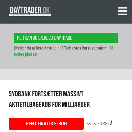
Her kan du lære at daytrade
Ønsker du at lære daytrading? Tjek vores kursusprogram.
Få
ledige pladser
Sydbank fortsætter massivt
aktietilbagekøb for milliarder
HENT GRATIS E-BOG
<<<< FORSTÅ