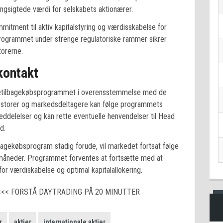
angsigtede værdi for selskabets aktionærer.
mitment til aktiv kapitalstyring og værdisskabelse for
rogrammet under strenge regulatoriske rammer sikrer
torerne.
kontakt
tietilbagekøbsprogrammet i overensstemmelse med de
vestorer og markedsdeltagere kan følge programmets
ddelelser og kan rette eventuelle henvendelser til Head
d.
bagekøbsprogram stadig forude, vil markedet fortsat følge
 måneder. Programmet forventes at fortsætte med at
for værdiskabelse og optimal kapitalallokering.
<<< FORSTÅ DAYTRADING PÅ 20 MINUTTER
r
aktier
internationale aktier