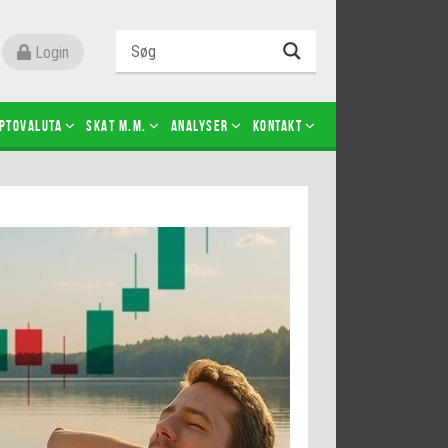
Login
ptovaluta
SKAT m.m.
Analyser
Kontakt
Level 2
Futures-kontrakter
Kopier Christian Jain Kongsted
Kopier Jeppe Kirk Bonde