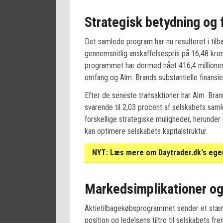
Strategisk betydning og 
Det samlede program har nu resulteret i til
gennemsnitlig anskaffelsespris på 16,48 kron
programmet har dermed nået 416,4 millioner
omfang og Alm. Brands substantielle finansiel
Efter de seneste transaktioner har Alm. Bra
svarende til 2,03 procent af selskabets saml
forskellige strategiske muligheder, herunder p
kan optimere selskabets kapitalstruktur.
NYT:
Læs mere om Daytrader.dk's egen
Markedsimplikationer og
Aktietilbagekøbsprogrammet sender et stærkt
position og ledelsens tiltro til selskabets f