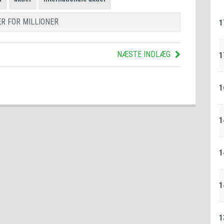
R FOR MILLIONER
1
NÆSTE INDLÆG
1
1
1
1
1
1