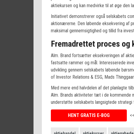
aktiekursen og kan medvirke til at øge den l
Initiativet demonstrerer også selskabets com
aktionærerne. Den løbende eksekvering af p
maksimal gennemsigtighed og tillid fra inves
Fremadrettet proces og 
Alm. Brand fortsætter eksekveringen af ak
fastsatte rammer og mål. Interesserede in
udvikling gennem selskabets løbende børsme
of Investor Relations & ESG, Mads Thinggaar
Med mere end halvdelen af det planlagte til
Alm. Brands aktiviteter tæt i de kommende
understøtte selskabets langsigtede strategi 
HENT GRATIS E-BOG
<
aktiehandel
aktiekurser
aktienyhede