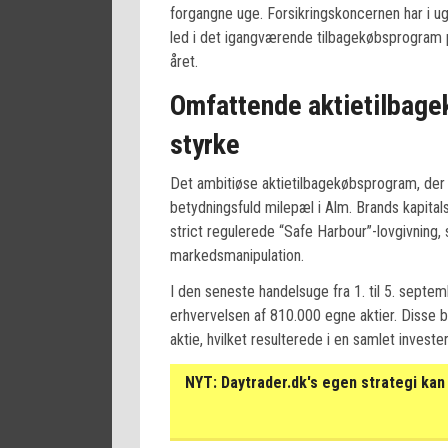
forgangne uge. Forsikringskoncernen har i u
led i det igangværende tilbagekøbsprogram på
året.
Omfattende aktietilbage
styrke
Det ambitiøse aktietilbagekøbsprogram, der 
betydningsfuld milepæl i Alm. Brands kapital
strict regulerede “Safe Harbour”-lovgivning,
markedsmanipulation.
I den seneste handelsuge fra 1. til 5. sept
erhvervelsen af 810.000 egne aktier. Disse b
aktie, hvilket resulterede i en samlet investe
NYT:
Daytrader.dk's egen strategi kan 