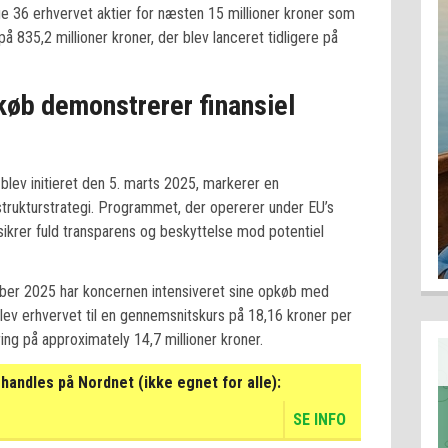
ge 36 erhvervet aktier for næsten 15 millioner kroner som
 835,2 millioner kroner, der blev lanceret tidligere på
køb demonstrerer finansiel
blev initieret den 5. marts 2025, markerer en
strukturstrategi. Programmet, der opererer under EU’s
 sikrer fuld transparens og beskyttelse mod potentiel
ember 2025 har koncernen intensiveret sine opkøb med
lev erhvervet til en gennemsnitskurs på 18,16 kroner per
ring på approximately 14,7 millioner kroner.
handles på Nordnet (ikke egnet for alle):
SE INFO