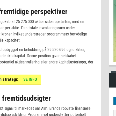
fremtidige perspektiver
bagekøb af 25.275.000 aktier siden opstarten, med en
er per aktie. Den totale investeringssum under
 kroner, hvilket understreger programmets betydelige
le kapacitet.
nd opbygget en beholdning på 29.520.696 egne aktier,
ede aktiekapital. Denne position giver selskabet
otentiel aktieannullering eller andre kapitaljusteringer, der
 strategi:
SE INFO
 fremtidsudsigter
 signal til markedet om Alm. Brands robuste finansielle
remtidige udvikling. Programmet understøtter potentielt