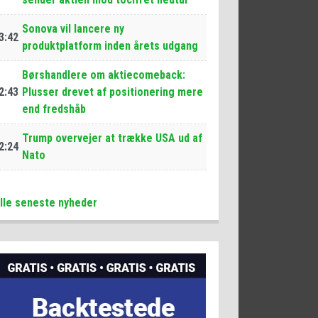
Sonova vil lancere ny
3:42
produktplatform inden årets udgang
Børshandlere om aktiecomeback:
2:43
Plusser drevet af positionering mere
end fredshåb
Trump overvejer at trække USA ud af
2:24
Nato
lle seneste nyheder