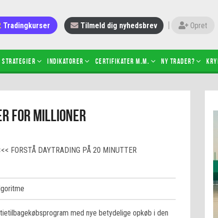
Tradingkurser
Tilmeld dig nyhedsbrev
Opret
Strategier
Indikatorer
Certifikater m.m.
Ny trader?
Kry
 gang med daytrading
Candlesticks – hvad er det?
r for millioner
r de bedste tradere og
Det betyder de nye ESMA-regler
torer
ABCD-mønsteret
 bruges stop-loss
Shortselling
<<< FORSTÅ DAYTRADING PÅ 20 MINUTTER
sætter du på spil ved CFD-
Gearing af aktier – hvad er det?
el?
 fungerer BULL & BEAR-
ikater
lgoritme
ktietilbagekøbsprogram med nye betydelige opkøb i den