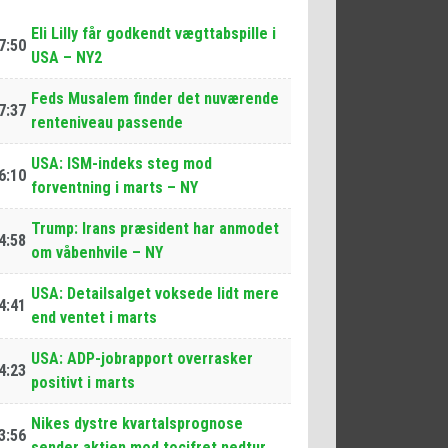
Eli Lilly får godkendt vægttabspille i
7:50
USA – NY2
Feds Musalem finder det nuværende
7:37
renteniveau passende
USA: ISM-indeks steg mod
6:10
forventning i marts – NY
Trump: Irans præsident har anmodet
4:58
om våbenhvile – NY
USA: Detailsalget voksede lidt mere
4:41
end ventet i marts
USA: ADP-jobrapport overrasker
4:23
positivt i marts
Nikes dystre kvartalsprognose
3:56
sender aktien mod tocifret nedtur