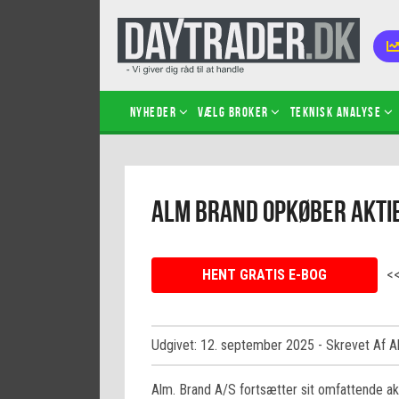
Nyheder
Vælg broker
Teknisk analyse
Kom i
Alm Brand opkøber aktie
Kopié
inves
Sådan
HENT GRATIS E-BOG
<
Hvad 
hand
Sådan
certif
Udgivet: 12. september 2025
- Skrevet Af A
Alm. Brand A/S fortsætter sit omfattende a