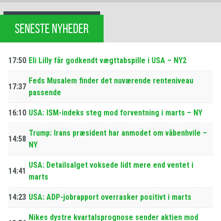
SENESTE NYHEDER
17:50
Eli Lilly får godkendt vægttabspille i USA – NY2
Feds Musalem finder det nuværende renteniveau
17:37
passende
16:10
USA: ISM-indeks steg mod forventning i marts – NY
Trump: Irans præsident har anmodet om våbenhvile –
14:58
NY
USA: Detailsalget voksede lidt mere end ventet i
14:41
marts
14:23
USA: ADP-jobrapport overrasker positivt i marts
Nikes dystre kvartalsprognose sender aktien mod