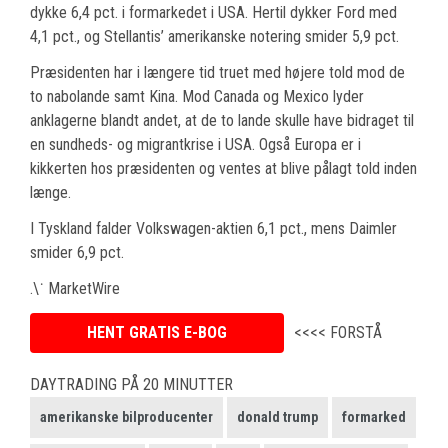
dykke 6,4 pct. i formarkedet i USA. Hertil dykker Ford med
4,1 pct., og Stellantis’ amerikanske notering smider 5,9 pct.
Præsidenten har i længere tid truet med højere told mod de
to nabolande samt Kina. Mod Canada og Mexico lyder
anklagerne blandt andet, at de to lande skulle have bidraget til
en sundheds- og migrantkrise i USA. Også Europa er i
kikkerten hos præsidenten og ventes at blive pålagt told inden
længe.
I Tyskland falder Volkswagen-aktien 6,1 pct., mens Daimler
smider 6,9 pct.
.\˙ MarketWire
HENT GRATIS E-BOG
<<<< FORSTÅ
DAYTRADING PÅ 20 MINUTTER
amerikanske bilproducenter
donald trump
formarked