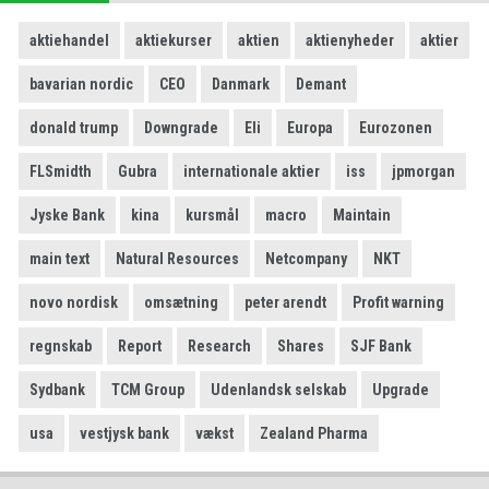
aktiehandel
aktiekurser
aktien
aktienyheder
aktier
bavarian nordic
CEO
Danmark
Demant
donald trump
Downgrade
Eli
Europa
Eurozonen
FLSmidth
Gubra
internationale aktier
iss
jpmorgan
Jyske Bank
kina
kursmål
macro
Maintain
main text
Natural Resources
Netcompany
NKT
novo nordisk
omsætning
peter arendt
Profit warning
regnskab
Report
Research
Shares
SJF Bank
Sydbank
TCM Group
Udenlandsk selskab
Upgrade
usa
vestjysk bank
vækst
Zealand Pharma