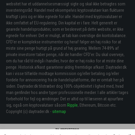
websitet har et uddannelsesmæssigt sigte og skal ikke betragtes som
investeringsråd. Handel med eksempelvis kryptovalutaer kan fluktuere
kraftigt i pris og er ikke egnede for alle. Handel med kryptovalutaer er
ikke omfattet af EU-regulering. Din kapital er i fare. Helt generelt er
gearede handelsprodukter, som er beskrevet på dette website, er ikke
egnede for enhver. Det er muligt, at tab kan overstige din kontobalance.
CFD’er er komplekse instrumenter og heraf følger en høj risiko for at
miste sine penge hurtigt på grund af høj gearing. Mellem 74-89% af
private investorer taber penge, når de handler CFD’er. Du skal overveje,
om du har råd til indgå i handler, hvor der er høj risiko for at miste dine
penge. Historisk afkast garanterer aldrig fremtidige afkast. Daytrader.dk
kan i visse tilfælde modtage kommission og/eller betaling og/eller
fordele for annoncering fra de handelsplatforme, der er omtalt her på
siden. Daytrader.dk tilstræber dog 100% objektivitet i lighed med, hvad
man genfinder hos andre typer professionelle medier. I alle artikler tages
forbehold for fejl og ændringer. Det er altid op til læseren at ajourføre
sig, også om kryptovalutaer såsom
Ripple
, Ethereum, Bitcoin etc.
Copyright (c) daytrader.dk -
sitemap
Til orientering: