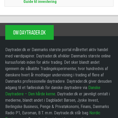
Guide til investering
OM DAYTRADER.DK
Daytrader.dk er Danmarks største portal målrettet aktiv handel
med værdipapirer. Daytrader.dk afvikler Danmarks største online
kursusforløb inden for aktiv trading. Det sker blandt andet
igennem de såkaldte Tradingeksperimenter, hvor hundredvis af
danskere hvert år modtager undervisning i trading af flere af
Danmarks professionelle daytradere. Daytrader.dk giver desuden
adgang til et fællesskab for danske daytradere via
Danske
Daytradere – Den hårde kerne
. Daytrader.dk er jævnligt omtalt i
medierne, blandt andet i Dagbladet Børsen, Jyske Invest,
Berlingske Business, Penge & Privatøkonomi, Finans, Danmarks
Radio P1, Euroman, B.T. m.m. Daytrade.dk står bag
Nordic