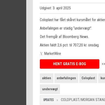
Udgivet: 3. april 2025
Coloplast har fået skåret kursmålet for aktien
Anbefalingen er stadig “undervægt”.
Det fremgår af Bloomberg News.
Aktien faldt 2,6 pct. til 707,20 kr. onsdag.
.\˙ MarketWire
HENT GRATIS E-BOG
<
aktien
anbefalingen
Coloplast
ku
undervægt
COLOPLAST/MORGAN STANLE
UPDATES