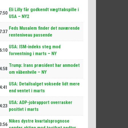
Eli Lilly får godkendt vægttabspille i
7:50
USA – NY2
Feds Musalem finder det nuværende
7:37
renteniveau passende
USA: ISM-indeks steg mod
6:10
forventning i marts – NY
Trump: Irans præsident har anmodet
4:58
om våbenhvile – NY
USA: Detailsalget voksede lidt mere
4:41
end ventet i marts
USA: ADP-jobrapport overrasker
4:23
positivt i marts
Nikes dystre kvartalsprognose
3:56
sender aktien mod tocifret nedtur