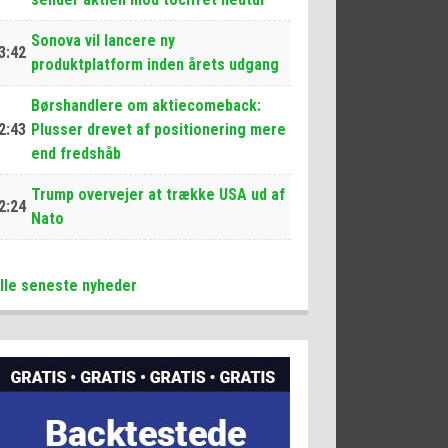
Sonova vil lancere ny
3:42
produktplatform inden årets udgang
Børshandlere om aktiecomeback:
2:43
Plusser drevet af positionering mere
end fredshåb
Trump overvejer at trække USA ud af
2:24
Nato
lle seneste nyheder