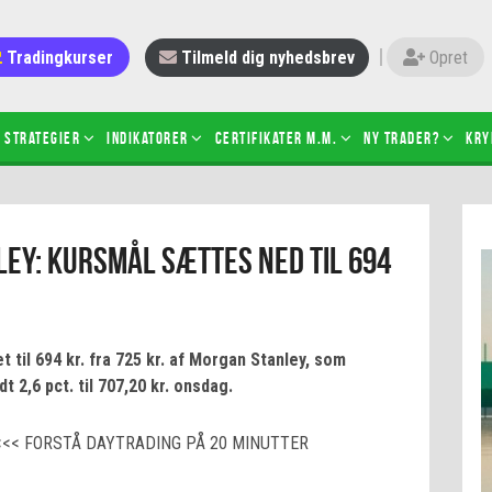
Tradingkurser
Tilmeld dig nyhedsbrev
Opret
Strategier
Indikatorer
Certifikater m.m.
Ny trader?
Kry
 gang med daytrading
Candlesticks – hvad er det?
ey: Kursmål sættes ned til 694
r de bedste tradere og
Det betyder de nye ESMA-regler
torer
ABCD-mønsteret
 bruges stop-loss
Shortselling
sætter du på spil ved CFD-
Gearing af aktier – hvad er det?
 til 694 kr. fra 725 kr. af Morgan Stanley, som
el?
t 2,6 pct. til 707,20 kr. onsdag.
 fungerer BULL & BEAR-
ikater
<<< FORSTÅ DAYTRADING PÅ 20 MINUTTER