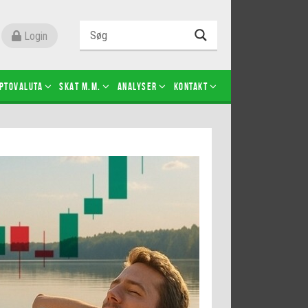
Login
ptovaluta
SKAT m.m.
Analyser
Kontakt
Level 2
Futures-kontrakter
Kopier Christian Jain Kongsted
Kopier Jeppe Kirk Bonde