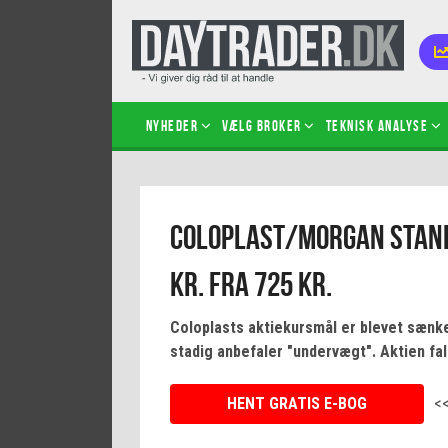
Nyheder
Vælg broker
Teknisk analyse
Kom i
Coloplast/Morgan Stanl
Kopié
inves
kr. fra 725 kr.
Sådan
Hvad 
Coloplasts aktiekursmål er blevet sænket
hand
stadig anbefaler "undervægt". Aktien fald
Sådan
certif
HENT GRATIS E-BOG
<