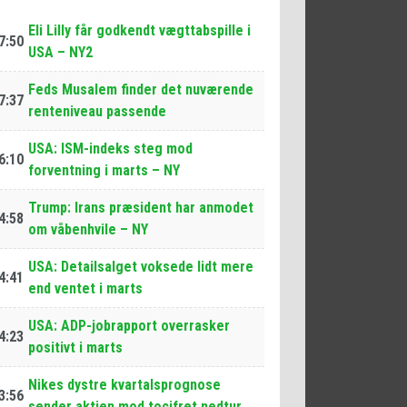
Eli Lilly får godkendt vægttabspille i
7:50
USA – NY2
Feds Musalem finder det nuværende
7:37
renteniveau passende
USA: ISM-indeks steg mod
6:10
forventning i marts – NY
Trump: Irans præsident har anmodet
4:58
om våbenhvile – NY
USA: Detailsalget voksede lidt mere
4:41
end ventet i marts
USA: ADP-jobrapport overrasker
4:23
positivt i marts
Nikes dystre kvartalsprognose
3:56
sender aktien mod tocifret nedtur