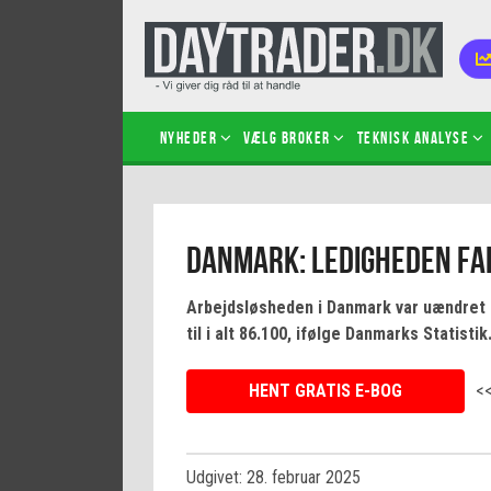
Nyheder
Vælg broker
Teknisk analyse
Kom i
Danmark: Ledigheden fal
Kopié
inves
Arbejdsløsheden i Danmark var uændret på
Sådan
til i alt 86.100, ifølge Danmarks Statisti
Hvad 
hand
HENT GRATIS E-BOG
<
Sådan
certif
Udgivet: 28. februar 2025