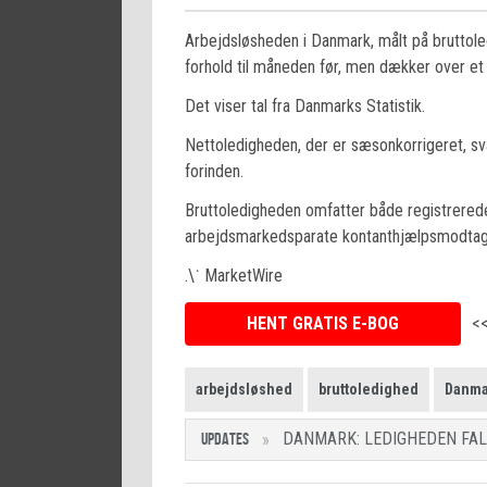
Arbejdsløsheden i Danmark, målt på bruttoledi
forhold til måneden før, men dækker over et fa
Det viser tal fra Danmarks Statistik.
Nettoledigheden, der er sæsonkorrigeret, svan
forinden.
Bruttoledigheden omfatter både registrered
arbejdsmarkedsparate kontanthjælpsmodtag
.\˙ MarketWire
HENT GRATIS E-BOG
<
arbejdsløshed
bruttoledighed
Danma
DANMARK: LEDIGHEDEN FAL
UPDATES