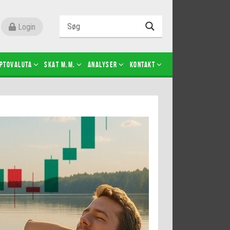
Login
ptovaluta
SKAT m.m.
Analyser
Kontakt
Level 2
Futures-kontrakter
Kopier Christian Jain Kongsted
Kopier Jeppe Kirk Bonde