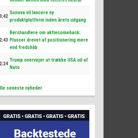
Sonova vil lancere ny
3:42
produktplatform inden årets udgang
Børshandlere om aktiecomeback:
2:43
Plusser drevet af positionering mere
end fredshåb
Trump overvejer at trække USA ud af
2:24
Nato
lle seneste nyheder