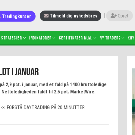
Tradingkurser
Tilmeld dig nyhedsbrev
Opret
Strategier
Indikatorer
Certifikater m.m.
Ny trader?
Kry
 gang med daytrading
Candlesticks – hvad er det?
dt i januar
r de bedste tradere og
Det betyder de nye ESMA-regler
torer
ABCD-mønsteret
 2,9 pct. i januar, med et fald på 1400 bruttoledige
 bruges stop-loss
Shortselling
k. Nettoledigheden faldt til 2,5 pct. MarketWire.
sætter du på spil ved CFD-
Gearing af aktier – hvad er det?
el?
<<< FORSTÅ DAYTRADING PÅ 20 MINUTTER
 fungerer BULL & BEAR-
ikater