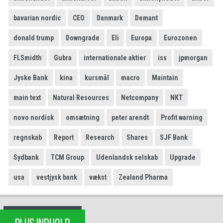
bavarian nordic
CEO
Danmark
Demant
donald trump
Downgrade
Eli
Europa
Eurozonen
FLSmidth
Gubra
internationale aktier
iss
jpmorgan
Jyske Bank
kina
kursmål
macro
Maintain
main text
Natural Resources
Netcompany
NKT
novo nordisk
omsætning
peter arendt
Profit warning
regnskab
Report
Research
Shares
SJF Bank
Sydbank
TCM Group
Udenlandsk selskab
Upgrade
usa
vestjysk bank
vækst
Zealand Pharma