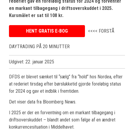
rederiet gav en foreløbig status for 2024 og forventer
en markant tilbagegang i driftsoverskuddet i 2025.
Kursmålet er sat til 108 kr.
HENT GRATIS E-BOG
<<<< FORSTÅ
DAYTRADING PÅ 20 MINUTTER
Udgivet: 22. januar 2025
DFDS er blevet sænket til “sælg” fra “hold” hos Nordea, efter
at rederiet tirsdag efter børslukketid gjorde foreløbig status
for 2024 og gav et indblik i fremtiden.
Det viser data fra Bloomberg News.
I 2025 er der en forventning om en markant tilbagegang i
driftsoverskuddet – blandt andet som følge af en ændret
konkurrencesituation i Middelhavet.