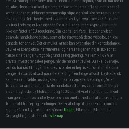
her. Al trading indeholder risiko. Handl kun med kapital, som du har råd til
at tabe. Historisk afkast garanterer ikke fremtidige afkast. Indholdet på
websitet har et uddannelsesmæssigt sigte og skal ikke betragtes som
investeringsråd. Handel med eksempelvis kryptovalutaer kan fluktuere
kraftigt i pris og er ikke egnede for alle. Handel med kryptovalutaer er
ikke omfattet af EU-regulering. Din kapital er i fare. Helt generelt er
gearede handelsprodukter, som er beskrevet på dette website, er ikke
egnede for enhver. Det er muligt, at tab kan overstige din kontobalance.
CFD’er er komplekse instrumenter og heraf følger en høj risiko for at
miste sine penge hurtigt på grund af høj gearing. Mellem 74-89% af
private investorer taber penge, når de handler CFD’er. Du skal overveje,
om du har råd til indgå i handler, hvor der er høj risiko for at miste dine
penge. Historisk afkast garanterer aldrig fremtidige afkast. Daytrader.dk
kan i visse tilfælde modtage kommission og/eller betaling og/eller
fordele for annoncering fra de handelsplatforme, der er omtalt her på
siden. Daytrader.dk tilstræber dog 100% objektivitet i lighed med, hvad
man genfinder hos andre typer professionelle medier. I alle artikler tages
forbehold for fejl og ændringer. Det er altid op til læseren at ajourføre
sig, også om kryptovalutaer såsom
Ripple
, Ethereum, Bitcoin etc.
Copyright (c) daytrader.dk -
sitemap