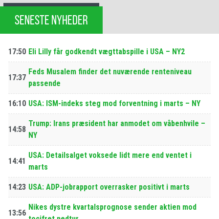
SENESTE NYHEDER
17:50
Eli Lilly får godkendt vægttabspille i USA – NY2
Feds Musalem finder det nuværende renteniveau
17:37
passende
16:10
USA: ISM-indeks steg mod forventning i marts – NY
Trump: Irans præsident har anmodet om våbenhvile –
14:58
NY
USA: Detailsalget voksede lidt mere end ventet i
14:41
marts
14:23
USA: ADP-jobrapport overrasker positivt i marts
Nikes dystre kvartalsprognose sender aktien mod
13:56
tocifret nedtur