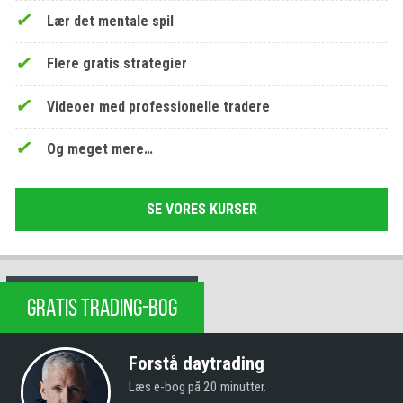
Lær det mentale spil
Flere gratis strategier
Videoer med professionelle tradere
Og meget mere…
SE VORES KURSER
GRATIS TRADING-BOG
Forstå daytrading
Læs e-bog på 20 minutter.