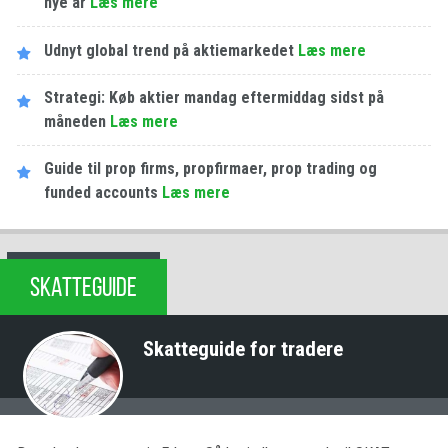
nye år
Læs mere
Udnyt global trend på aktiemarkedet
Læs mere
Strategi: Køb aktier mandag eftermiddag sidst på
måneden
Læs mere
Guide til prop firms, propfirmaer, prop trading og
funded accounts
Læs mere
SKATTEGUIDE
Skatteguide for tradere