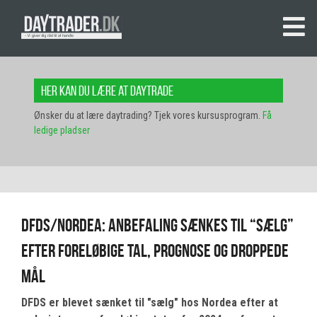
Her kan du lære at daytrade
Ønsker du at lære daytrading? Tjek vores kursusprogram.
Få
ledige pladser
DFDS/Nordea: Anbefaling sænkes til “sælg”
efter foreløbige tal, prognose og droppede
mål
DFDS er blevet sænket til "sælg" hos Nordea efter at