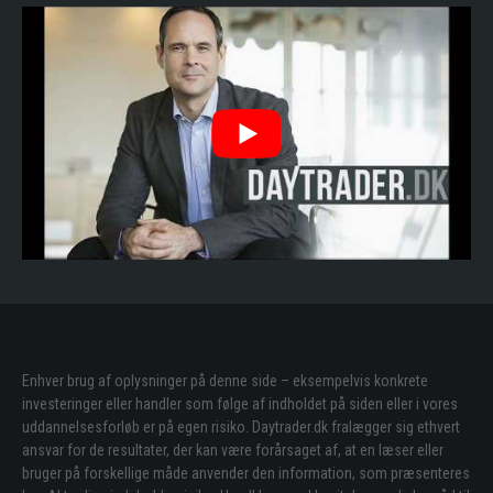
Enhver brug af oplysninger på denne side – eksempelvis konkrete
investeringer eller handler som følge af indholdet på siden eller i vores
uddannelsesforløb er på egen risiko. Daytrader.dk fralægger sig ethvert
ansvar for de resultater, der kan være forårsaget af, at en læser eller
bruger på forskellige måde anvender den information, som præsenteres