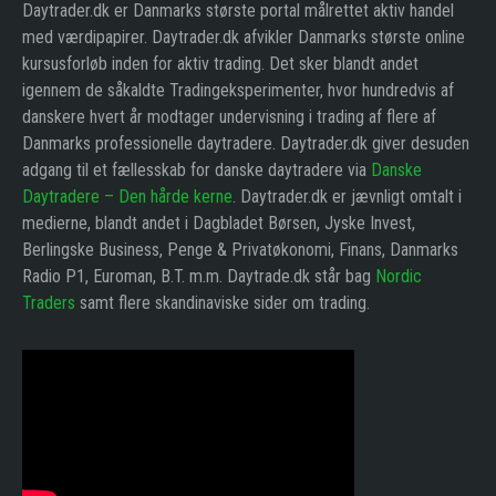
Daytrader.dk er Danmarks største portal målrettet aktiv handel
med værdipapirer. Daytrader.dk afvikler Danmarks største online
kursusforløb inden for aktiv trading. Det sker blandt andet
igennem de såkaldte Tradingeksperimenter, hvor hundredvis af
danskere hvert år modtager undervisning i trading af flere af
Danmarks professionelle daytradere. Daytrader.dk giver desuden
adgang til et fællesskab for danske daytradere via
Danske
Daytradere – Den hårde kerne
. Daytrader.dk er jævnligt omtalt i
medierne, blandt andet i Dagbladet Børsen, Jyske Invest,
Berlingske Business, Penge & Privatøkonomi, Finans, Danmarks
Radio P1, Euroman, B.T. m.m. Daytrade.dk står bag
Nordic
Traders
samt flere skandinaviske sider om trading.