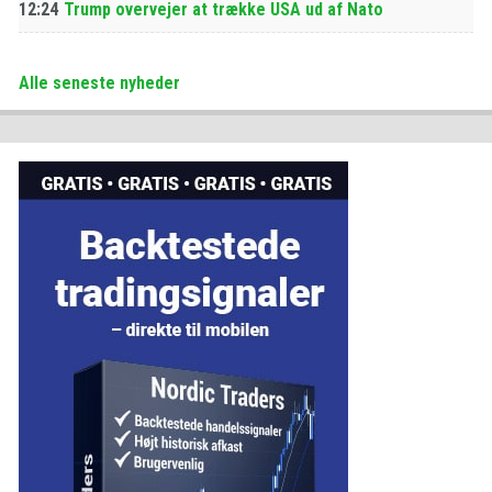
12:24
Trump overvejer at trække USA ud af Nato
Alle seneste nyheder