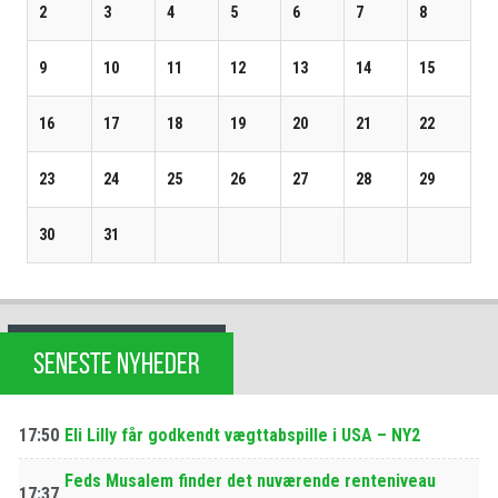
2
3
4
5
6
7
8
9
10
11
12
13
14
15
16
17
18
19
20
21
22
23
24
25
26
27
28
29
30
31
SENESTE NYHEDER
17:50
Eli Lilly får godkendt vægttabspille i USA – NY2
Feds Musalem finder det nuværende renteniveau
17:37