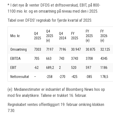
* I det nye år venter DFDS et driftsoverskud, EBIT, på 800-
1100 mio. kr. og en omsætning på niveau med den i 2025.
Tabel over DFDS’ regnskab for fjerde kvartal af 2025:
Q4
FY
FY
Q4
Q4
FY
Mio. kr.
2025
2025
2026
2025
2024
2025
(e)
(e)
(e)
Omsætning
7303
7197
7196
30.947
30.875
32.125
EBITDA
705
663
743
3743
3708
4345
EBIT
-62
689,2
2
520
597
1186
Nettoresultat
–
-258
-270
-425
-385
178,5
(e): Medianestimater er indsamlet af Bloomberg News hos op
mod fire analytikere. Tallene er trukket 16. februar.
Regnskabet ventes offentliggjort 19. februar omkring klokken
7.30.