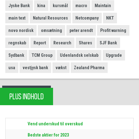
Jyske Bank
kina
kursmål
macro
Maintain
main text
Natural Resources
Netcompany
NKT
novo nordisk
omsætning
peter arendt
Profit warning
regnskab
Report
Research
Shares
SJF Bank
Sydbank
TCM Group
Udenlandsk selskab
Upgrade
usa
vestjysk bank
vækst
Zealand Pharma
PLUS INDHOLD
Vend underskud til overskud
Bedste aktier for 2023