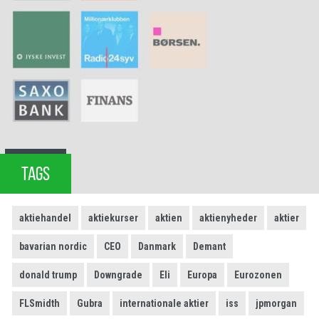
TAGS
aktiehandel
aktiekurser
aktien
aktienyheder
aktier
bavarian nordic
CEO
Danmark
Demant
donald trump
Downgrade
Eli
Europa
Eurozonen
FLSmidth
Gubra
internationale aktier
iss
jpmorgan