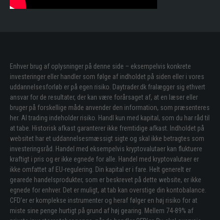
Enhver brug af oplysninger på denne side – eksempelvis konkrete
investeringer eller handler som følge af indholdet på siden eller i vores
uddannelsesforløb er på egen risiko. Daytrader.dk fralægger sig ethvert
ansvar for de resultater, der kan være forårsaget af, at en læser eller
bruger på forskellige måde anvender den information, som præsenteres
her. Al trading indeholder risiko. Handl kun med kapital, som du har råd til
at tabe. Historisk afkast garanterer ikke fremtidige afkast. Indholdet på
websitet har et uddannelsesmæssigt sigte og skal ikke betragtes som
investeringsråd. Handel med eksempelvis kryptovalutaer kan fluktuere
kraftigt i pris og er ikke egnede for alle. Handel med kryptovalutaer er
ikke omfattet af EU-regulering. Din kapital er i fare. Helt generelt er
gearede handelsprodukter, som er beskrevet på dette website, er ikke
egnede for enhver. Det er muligt, at tab kan overstige din kontobalance.
CFD’er er komplekse instrumenter og heraf følger en høj risiko for at
miste sine penge hurtigt på grund af høj gearing. Mellem 74-89% af