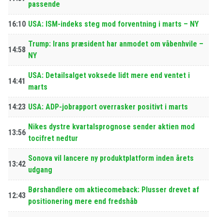
passende
16:10
USA: ISM-indeks steg mod forventning i marts – NY
Trump: Irans præsident har anmodet om våbenhvile –
14:58
NY
USA: Detailsalget voksede lidt mere end ventet i
14:41
marts
14:23
USA: ADP-jobrapport overrasker positivt i marts
Nikes dystre kvartalsprognose sender aktien mod
13:56
tocifret nedtur
Sonova vil lancere ny produktplatform inden årets
13:42
udgang
Børshandlere om aktiecomeback: Plusser drevet af
12:43
positionering mere end fredshåb