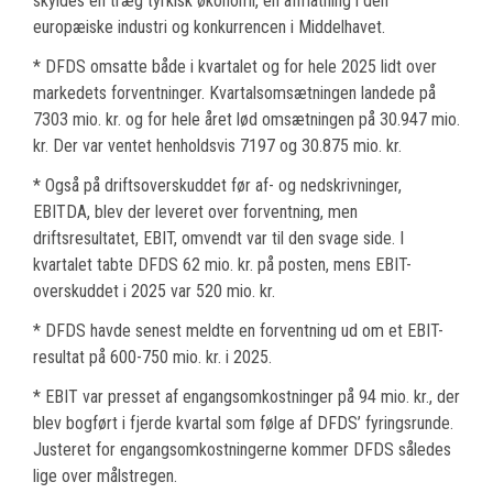
skyldes en træg tyrkisk økonomi, en afmatning i den
europæiske industri og konkurrencen i Middelhavet.
* DFDS omsatte både i kvartalet og for hele 2025 lidt over
markedets forventninger. Kvartalsomsætningen landede på
7303 mio. kr. og for hele året lød omsætningen på 30.947 mio.
kr. Der var ventet henholdsvis 7197 og 30.875 mio. kr.
* Også på driftsoverskuddet før af- og nedskrivninger,
EBITDA, blev der leveret over forventning, men
driftsresultatet, EBIT, omvendt var til den svage side. I
kvartalet tabte DFDS 62 mio. kr. på posten, mens EBIT-
overskuddet i 2025 var 520 mio. kr.
* DFDS havde senest meldte en forventning ud om et EBIT-
resultat på 600-750 mio. kr. i 2025.
* EBIT var presset af engangsomkostninger på 94 mio. kr., der
blev bogført i fjerde kvartal som følge af DFDS’ fyringsrunde.
Justeret for engangsomkostningerne kommer DFDS således
lige over målstregen.