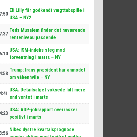
Eli Lilly får godkendt vægttabspille i
7:50
USA – NY2
Feds Musalem finder det nuværende
7:37
renteniveau passende
USA: ISM-indeks steg mod
6:10
forventning i marts – NY
Trump: Irans præsident har anmodet
4:58
om våbenhvile – NY
USA: Detailsalget voksede lidt mere
4:41
end ventet i marts
USA: ADP-jobrapport overrasker
4:23
positivt i marts
Nikes dystre kvartalsprognose
3:56
sender aktien mod tocifret nedtur