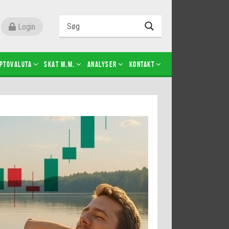
Login
ptovaluta
SKAT m.m.
Analyser
Kontakt
Level 2
Futures-kontrakter
Kopier Christian Jain Kongsted
Kopier Jeppe Kirk Bonde