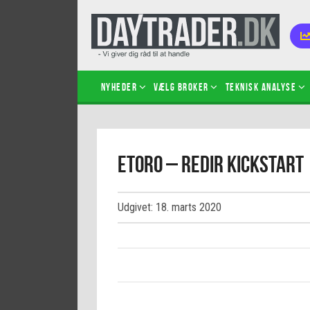
Nyheder
Vælg broker
Teknisk analyse
Kom i
etoro – redir kickstart
Kopié
inves
Sådan
Udgivet: 18. marts 2020
Hvad 
hand
Sådan
certif