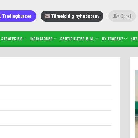
Tradingkurser
Tilmeld dig nyhedsbrev
Opret
Strategier
Indikatorer
Certifikater m.m.
Ny trader?
Kry
 gang med daytrading
Candlesticks – hvad er det?
r de bedste tradere og
Det betyder de nye ESMA-regler
torer
ABCD-mønsteret
 bruges stop-loss
Shortselling
sætter du på spil ved CFD-
Gearing af aktier – hvad er det?
el?
 fungerer BULL & BEAR-
ikater