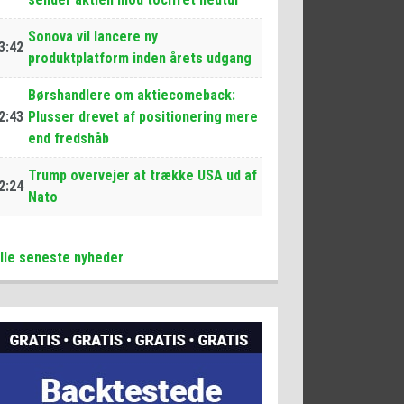
Sonova vil lancere ny
3:42
produktplatform inden årets udgang
Børshandlere om aktiecomeback:
2:43
Plusser drevet af positionering mere
end fredshåb
Trump overvejer at trække USA ud af
2:24
Nato
lle seneste nyheder