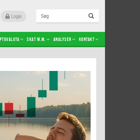
Login
ptovaluta
SKAT m.m.
Analyser
Kontakt
Level 2
Futures-kontrakter
Kopier Christian Jain Kongsted
Kopier Jeppe Kirk Bonde