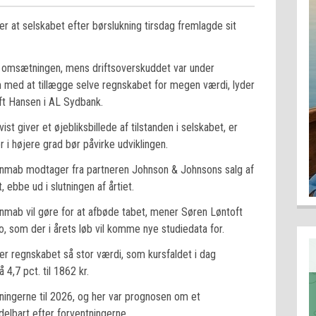
er at selskabet efter børslukning tirsdag fremlagde sit
på omsætningen, mens driftsoverskuddet var under
 med at tillægge selve regnskabet for megen værdi, lyder
oft Hansen i AL Sydbank.
t giver et øjebliksbillede af tilstanden i selskabet, er
 i højere grad bør påvirke udviklingen.
Genmab modtager fra partneren Johnson & Johnsons salg af
ebbe ud i slutningen af årtiet.
nmab vil gøre for at afbøde tabet, mener Søren Løntoft
 som der i årets løb vil komme nye studiedata for.
ger regnskabet så stor værdi, som kursfaldet i dag
4,7 pct. til 1862 kr.
ningerne til 2026, og her var prognosen om et
elbart efter forventningerne.