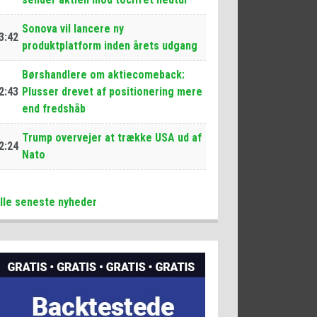
Sonova vil lancere ny
3:42
produktplatform inden årets udgang
Børshandlere om aktiecomeback:
2:43
Plusser drevet af positionering mere
end fredshåb
Trump overvejer at trække USA ud af
2:24
Nato
lle seneste nyheder