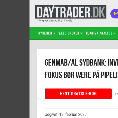
Nyheder
Vælg broker
Teknisk analyse
Kom i
Genmab/AL Sydbank: Inv
Kopié
inves
fokus bør være på pipel
Sådan
Hvad 
hand
HENT GRATIS E-BOG
<
Sådan
certif
Udgivet: 18. februar 2026