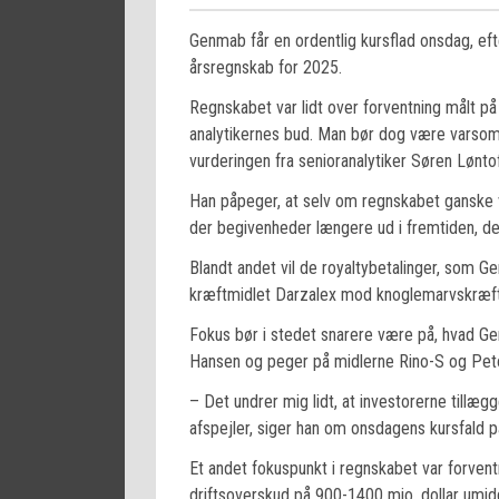
Genmab får en ordentlig kursflad onsdag, eft
årsregnskab for 2025.
Regnskabet var lidt over forventning målt 
analytikernes bud. Man bør dog være varsom
vurderingen fra senioranalytiker Søren Lønt
Han påpeger, at selv om regnskabet ganske vis
der begivenheder længere ud i fremtiden, der
Blandt andet vil de royaltybetalinger, som 
kræftmidlet Darzalex mod knoglemarvskræft, 
Fokus bør i stedet snarere være på, hvad Ge
Hansen og peger på midlerne Rino-S og Peto,
– Det undrer mig lidt, at investorerne tillæg
afspejler, siger han om onsdagens kursfald på 
Et andet fokuspunkt i regnskabet var forvent
driftsoverskud på 900-1400 mio. dollar umidd