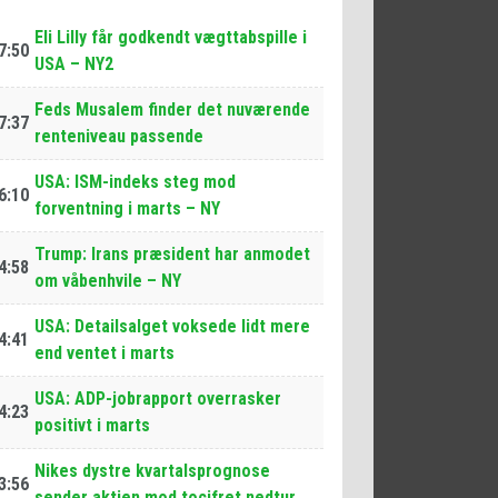
Eli Lilly får godkendt vægttabspille i
7:50
USA – NY2
Feds Musalem finder det nuværende
7:37
renteniveau passende
USA: ISM-indeks steg mod
6:10
forventning i marts – NY
Trump: Irans præsident har anmodet
4:58
om våbenhvile – NY
USA: Detailsalget voksede lidt mere
4:41
end ventet i marts
USA: ADP-jobrapport overrasker
4:23
positivt i marts
Nikes dystre kvartalsprognose
3:56
sender aktien mod tocifret nedtur