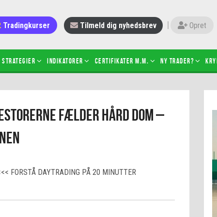
Tradingkurser
Tilmeld dig nyhedsbrev
Opret
Strategier
Indikatorer
Certifikater m.m.
Ny trader?
Kry
 gang med daytrading
Candlesticks – hvad er det?
estorerne fælder hård dom –
r de bedste tradere og
Det betyder de nye ESMA-regler
torer
ABCD-mønsteret
inen
 bruges stop-loss
Shortselling
sætter du på spil ved CFD-
Gearing af aktier – hvad er det?
el?
<<< FORSTÅ DAYTRADING PÅ 20 MINUTTER
 fungerer BULL & BEAR-
ikater