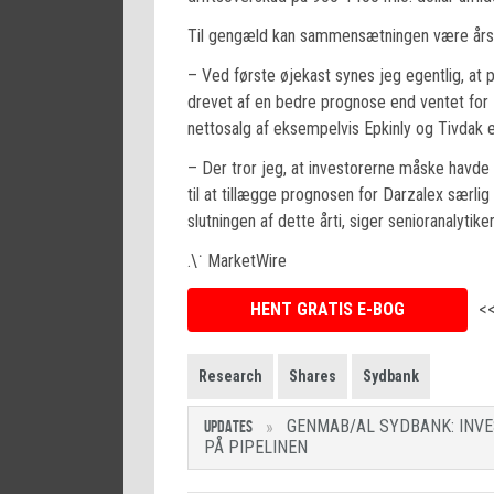
Til gengæld kan sammensætningen være årsag
– Ved første øjekast synes jeg egentlig, at
drevet af en bedre prognose end ventet fo
nettosalg af eksempelvis Epkinly og Tivdak 
– Der tror jeg, at investorerne måske havde 
til at tillægge prognosen for Darzalex særlig
slutningen af dette årti, siger senioranalytike
.\˙ MarketWire
HENT GRATIS E-BOG
<
Research
Shares
Sydbank
GENMAB/AL SYDBANK: INV
UPDATES
PÅ PIPELINEN