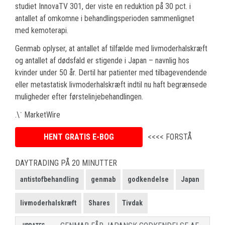
studiet InnovaTV 301, der viste en reduktion på 30 pct. i
antallet af omkomne i behandlingsperioden sammenlignet
med kemoterapi.
Genmab oplyser, at antallet af tilfælde med livmoderhalskræft
og antallet af dødsfald er stigende i Japan – navnlig hos
kvinder under 50 år. Dertil har patienter med tilbagevendende
eller metastatisk livmoderhalskræft indtil nu haft begrænsede
muligheder efter førstelinjebehandlingen.
.\˙ MarketWire
HENT GRATIS E-BOG
<<<< FORSTÅ
DAYTRADING PÅ 20 MINUTTER
antistofbehandling
genmab
godkendelse
Japan
livmoderhalskræft
Shares
Tivdak