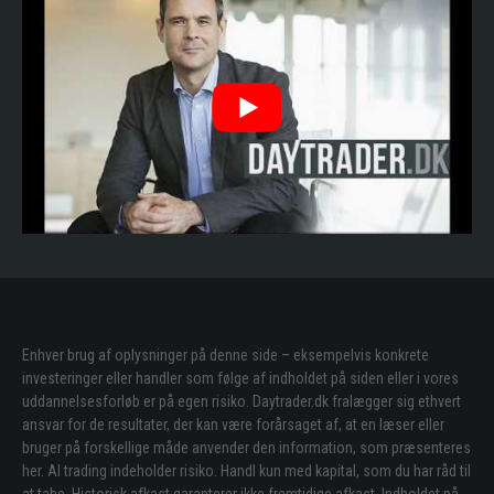
Enhver brug af oplysninger på denne side – eksempelvis konkrete
investeringer eller handler som følge af indholdet på siden eller i vores
uddannelsesforløb er på egen risiko. Daytrader.dk fralægger sig ethvert
ansvar for de resultater, der kan være forårsaget af, at en læser eller
bruger på forskellige måde anvender den information, som præsenteres
her. Al trading indeholder risiko. Handl kun med kapital, som du har råd til
at tabe. Historisk afkast garanterer ikke fremtidige afkast. Indholdet på