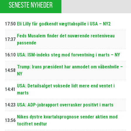
SENESTE NYHEDER
17:50
Eli Lilly får godkendt vægttabspille i USA – NY2
Feds Musalem finder det nuværende renteniveau
17:37
passende
16:10
USA: ISM-indeks steg mod forventning i marts – NY
Trump: Irans præsident har anmodet om våbenhvile –
14:58
NY
USA: Detailsalget voksede lidt mere end ventet i
14:41
marts
14:23
USA: ADP-jobrapport overrasker positivt i marts
Nikes dystre kvartalsprognose sender aktien mod
13:56
tocifret nedtur