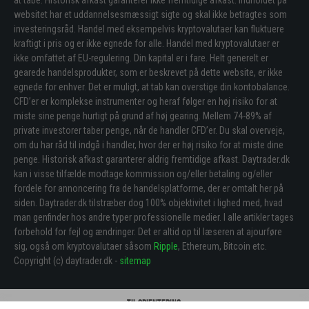
websitet har et uddannelsesmæssigt sigte og skal ikke betragtes som
investeringsråd. Handel med eksempelvis kryptovalutaer kan fluktuere
kraftigt i pris og er ikke egnede for alle. Handel med kryptovalutaer er
ikke omfattet af EU-regulering. Din kapital er i fare. Helt generelt er
gearede handelsprodukter, som er beskrevet på dette website, er ikke
egnede for enhver. Det er muligt, at tab kan overstige din kontobalance.
CFD’er er komplekse instrumenter og heraf følger en høj risiko for at
miste sine penge hurtigt på grund af høj gearing. Mellem 74-89% af
private investorer taber penge, når de handler CFD’er. Du skal overveje,
om du har råd til indgå i handler, hvor der er høj risiko for at miste dine
penge. Historisk afkast garanterer aldrig fremtidige afkast. Daytrader.dk
kan i visse tilfælde modtage kommission og/eller betaling og/eller
fordele for annoncering fra de handelsplatforme, der er omtalt her på
siden. Daytrader.dk tilstræber dog 100% objektivitet i lighed med, hvad
man genfinder hos andre typer professionelle medier. I alle artikler tages
forbehold for fejl og ændringer. Det er altid op til læseren at ajourføre
sig, også om kryptovalutaer såsom
Ripple
, Ethereum, Bitcoin etc.
Copyright (c) daytrader.dk -
sitemap
Til orientering: