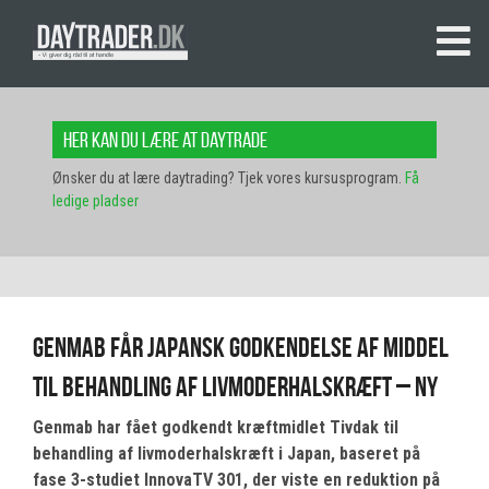
Her kan du lære at daytrade
Ønsker du at lære daytrading? Tjek vores kursusprogram.
Få
ledige pladser
Genmab får japansk godkendelse af middel
til behandling af livmoderhalskræft – NY
Genmab har fået godkendt kræftmidlet Tivdak til
behandling af livmoderhalskræft i Japan, baseret på
fase 3-studiet InnovaTV 301, der viste en reduktion på