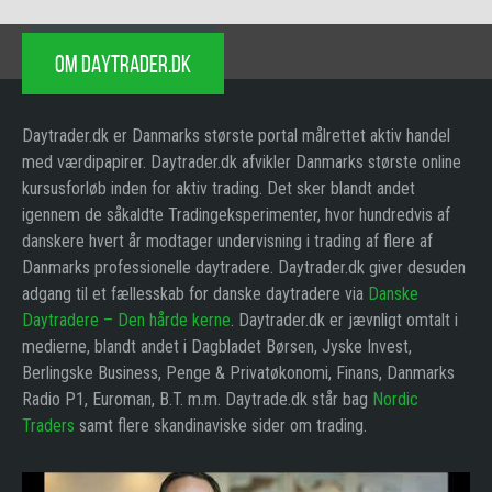
OM DAYTRADER.DK
Daytrader.dk er Danmarks største portal målrettet aktiv handel
med værdipapirer. Daytrader.dk afvikler Danmarks største online
kursusforløb inden for aktiv trading. Det sker blandt andet
igennem de såkaldte Tradingeksperimenter, hvor hundredvis af
danskere hvert år modtager undervisning i trading af flere af
Danmarks professionelle daytradere. Daytrader.dk giver desuden
adgang til et fællesskab for danske daytradere via
Danske
Daytradere – Den hårde kerne
. Daytrader.dk er jævnligt omtalt i
medierne, blandt andet i Dagbladet Børsen, Jyske Invest,
Berlingske Business, Penge & Privatøkonomi, Finans, Danmarks
Radio P1, Euroman, B.T. m.m. Daytrade.dk står bag
Nordic
Traders
samt flere skandinaviske sider om trading.