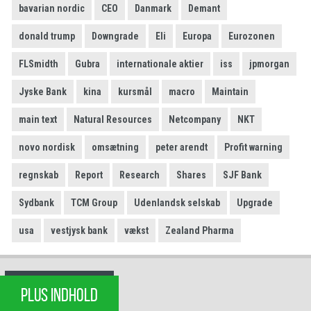
bavarian nordic
CEO
Danmark
Demant
donald trump
Downgrade
Eli
Europa
Eurozonen
FLSmidth
Gubra
internationale aktier
iss
jpmorgan
Jyske Bank
kina
kursmål
macro
Maintain
main text
Natural Resources
Netcompany
NKT
novo nordisk
omsætning
peter arendt
Profit warning
regnskab
Report
Research
Shares
SJF Bank
Sydbank
TCM Group
Udenlandsk selskab
Upgrade
usa
vestjysk bank
vækst
Zealand Pharma
PLUS INDHOLD