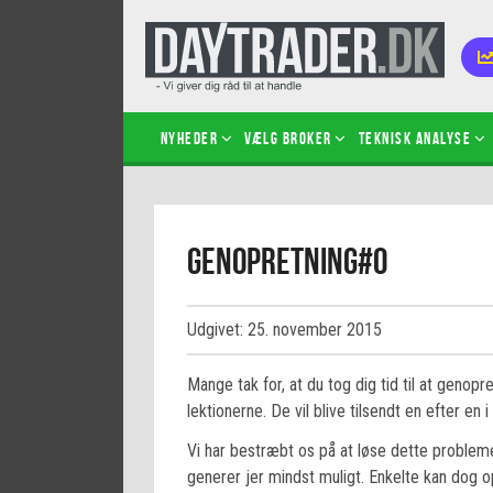
Nyheder
Vælg broker
Teknisk analyse
Kom i
Genopretning#0
Kopié
inves
Sådan
Udgivet: 25. november 2015
Hvad 
hand
Mange tak for, at du tog dig tid til at genopre
Sådan
lektionerne. De vil blive tilsendt en efter en
certif
Vi har bestræbt os på at løse dette proble
generer jer mindst muligt. Enkelte kan dog 