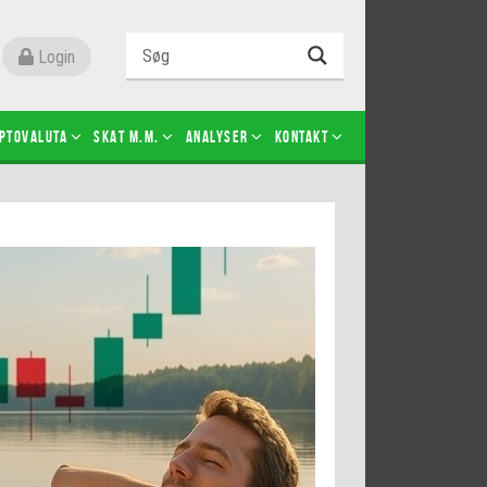
Login
ptovaluta
SKAT m.m.
Analyser
Kontakt
Level 2
Futures-kontrakter
Kopier Christian Jain Kongsted
Kopier Jeppe Kirk Bonde