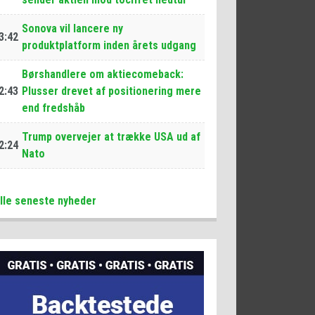
Sonova vil lancere ny
3:42
produktplatform inden årets udgang
Børshandlere om aktiecomeback:
2:43
Plusser drevet af positionering mere
end fredshåb
Trump overvejer at trække USA ud af
2:24
Nato
lle seneste nyheder