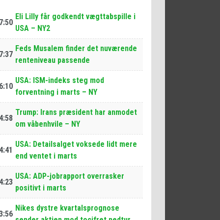
Eli Lilly får godkendt vægttabspille i
7:50
USA – NY2
Feds Musalem finder det nuværende
7:37
renteniveau passende
USA: ISM-indeks steg mod
6:10
forventning i marts – NY
Trump: Irans præsident har anmodet
4:58
om våbenhvile – NY
USA: Detailsalget voksede lidt mere
4:41
end ventet i marts
USA: ADP-jobrapport overrasker
4:23
positivt i marts
Nikes dystre kvartalsprognose
3:56
sender aktien mod tocifret nedtur