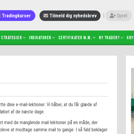
Tradingkurser
Tilmeld dig nyhedsbrev
Opret
Strategier
Indikatorer
Certifikater m.m.
Ny trader?
Kry
 gang med daytrading
Candlesticks – hvad er det?
r de bedste tradere og
Det betyder de nye ESMA-regler
torer
ABCD-mønsteret
 bruges stop-loss
Shortselling
sætter du på spil ved CFD-
Gearing af aktier – hvad er det?
el?
tte dine e-mail-lektioner. Vi håber, at du får glæde af
 fungerer BULL & BEAR-
 i løbet af de næste dage.
ikater
met med de manglende mail-lektioner på en måde, der
opleve at modtage samme mail to gange. I så fald beklager