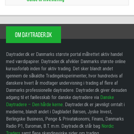
OM DAYTRADER.DK
Daytrader.dk er Danmarks største portal målrettet aktiv handel
med værdipapirer. Daytrader.dk afvikler Danmarks største online
kursusforløb inden for aktiv trading. Det sker blandt andet
igennem de såkaldte Tradingeksperimenter, hvor hundredvis af
danskere hvert år modtager undervisning i trading af flere af
Danmarks professionelle daytradere. Daytrader.dk giver desuden
adgang til et fællesskab for danske daytradere via
Danske
Daytradere – Den hårde kerne
. Daytrader.dk er jævnligt omtalt i
medierne, blandt andet i Dagbladet Børsen, Jyske Invest,
Berlingske Business, Penge & Privatøkonomi, Finans, Danmarks
Radio P1, Euroman, B.T. m.m. Daytrade.dk står bag
Nordic
Traders
samt flere skandinaviske sider om trading.