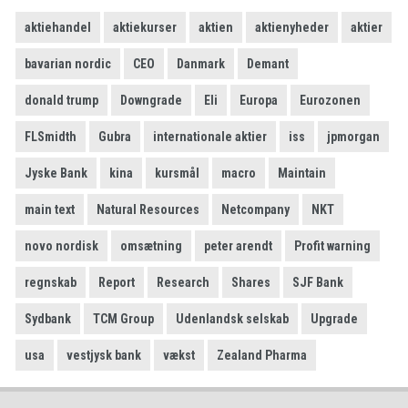
aktiehandel
aktiekurser
aktien
aktienyheder
aktier
bavarian nordic
CEO
Danmark
Demant
donald trump
Downgrade
Eli
Europa
Eurozonen
FLSmidth
Gubra
internationale aktier
iss
jpmorgan
Jyske Bank
kina
kursmål
macro
Maintain
main text
Natural Resources
Netcompany
NKT
novo nordisk
omsætning
peter arendt
Profit warning
regnskab
Report
Research
Shares
SJF Bank
Sydbank
TCM Group
Udenlandsk selskab
Upgrade
usa
vestjysk bank
vækst
Zealand Pharma