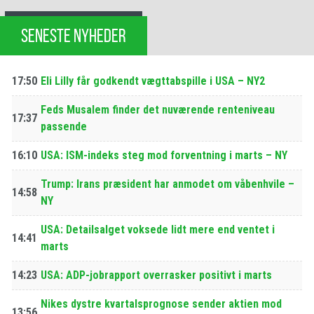
SENESTE NYHEDER
17:50
Eli Lilly får godkendt vægttabspille i USA – NY2
Feds Musalem finder det nuværende renteniveau
17:37
passende
16:10
USA: ISM-indeks steg mod forventning i marts – NY
Trump: Irans præsident har anmodet om våbenhvile –
14:58
NY
USA: Detailsalget voksede lidt mere end ventet i
14:41
marts
14:23
USA: ADP-jobrapport overrasker positivt i marts
Nikes dystre kvartalsprognose sender aktien mod
13:56