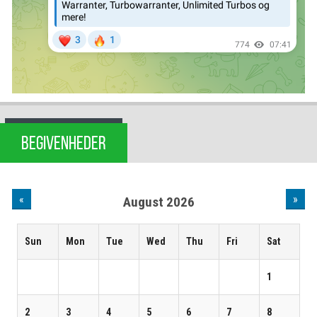
BEGIVENHEDER
«
»
August 2026
Sun
Mon
Tue
Wed
Thu
Fri
Sat
1
2
3
4
5
6
7
8