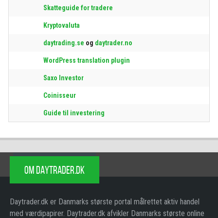
Skatteguide for tradere
Kryptovaluta
daytrading.se
og
daytrader.no
WordPress translation plugin
Saxo Investor
Coinisseur
Guide til investering
OM DAYTRADER.DK
Daytrader.dk er Danmarks største portal målrettet aktiv handel
med værdipapirer. Daytrader.dk afvikler Danmarks største online