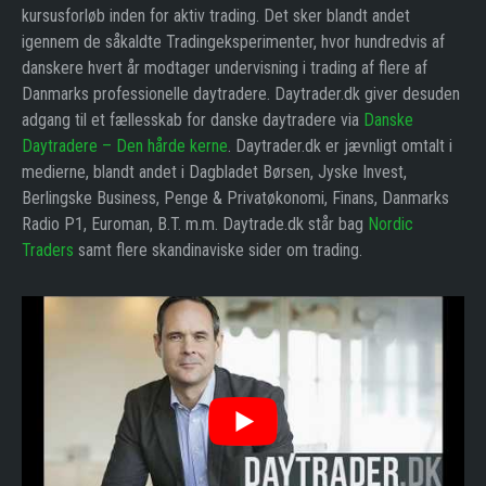
kursusforløb inden for aktiv trading. Det sker blandt andet
igennem de såkaldte Tradingeksperimenter, hvor hundredvis af
danskere hvert år modtager undervisning i trading af flere af
Danmarks professionelle daytradere. Daytrader.dk giver desuden
adgang til et fællesskab for danske daytradere via
Danske
Daytradere – Den hårde kerne
. Daytrader.dk er jævnligt omtalt i
medierne, blandt andet i Dagbladet Børsen, Jyske Invest,
Berlingske Business, Penge & Privatøkonomi, Finans, Danmarks
Radio P1, Euroman, B.T. m.m. Daytrade.dk står bag
Nordic
Traders
samt flere skandinaviske sider om trading.