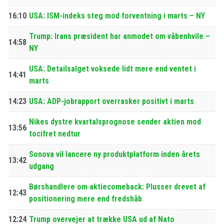
16:10
USA: ISM-indeks steg mod forventning i marts – NY
Trump: Irans præsident har anmodet om våbenhvile –
14:58
NY
USA: Detailsalget voksede lidt mere end ventet i
14:41
marts
14:23
USA: ADP-jobrapport overrasker positivt i marts
Nikes dystre kvartalsprognose sender aktien mod
13:56
tocifret nedtur
Sonova vil lancere ny produktplatform inden årets
13:42
udgang
Børshandlere om aktiecomeback: Plusser drevet af
12:43
positionering mere end fredshåb
12:24
Trump overvejer at trække USA ud af Nato