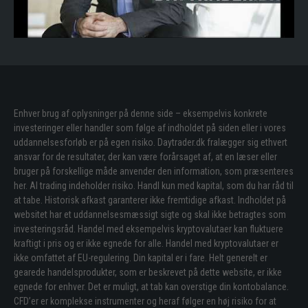
Enhver brug af oplysninger på denne side – eksempelvis konkrete
investeringer eller handler som følge af indholdet på siden eller i vores
uddannelsesforløb er på egen risiko. Daytrader.dk fralægger sig ethvert
ansvar for de resultater, der kan være forårsaget af, at en læser eller
bruger på forskellige måde anvender den information, som præsenteres
her. Al trading indeholder risiko. Handl kun med kapital, som du har råd til
at tabe. Historisk afkast garanterer ikke fremtidige afkast. Indholdet på
websitet har et uddannelsesmæssigt sigte og skal ikke betragtes som
investeringsråd. Handel med eksempelvis kryptovalutaer kan fluktuere
kraftigt i pris og er ikke egnede for alle. Handel med kryptovalutaer er
ikke omfattet af EU-regulering. Din kapital er i fare. Helt generelt er
gearede handelsprodukter, som er beskrevet på dette website, er ikke
egnede for enhver. Det er muligt, at tab kan overstige din kontobalance.
CFD’er er komplekse instrumenter og heraf følger en høj risiko for at