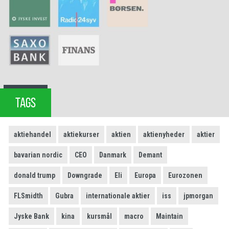
TAGS
aktiehandel
aktiekurser
aktien
aktienyheder
aktier
bavarian nordic
CEO
Danmark
Demant
donald trump
Downgrade
Eli
Europa
Eurozonen
FLSmidth
Gubra
internationale aktier
iss
jpmorgan
Jyske Bank
kina
kursmål
macro
Maintain