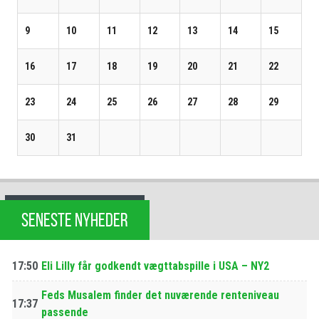
9
10
11
12
13
14
15
16
17
18
19
20
21
22
23
24
25
26
27
28
29
30
31
SENESTE NYHEDER
17:50
Eli Lilly får godkendt vægttabspille i USA – NY2
Feds Musalem finder det nuværende renteniveau
17:37
passende