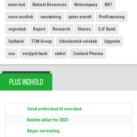
main text
Natural Resources
Netcompany
NKT
novo nordisk
omsætning
peter arendt
Profit warning
regnskab
Report
Research
Shares
SJF Bank
Sydbank
TCM Group
Udenlandsk selskab
Upgrade
usa
vestjysk bank
vækst
Zealand Pharma
PLUS INDHOLD
Vend underskud til overskud
Bedste aktier for 2023
Bøger om trading